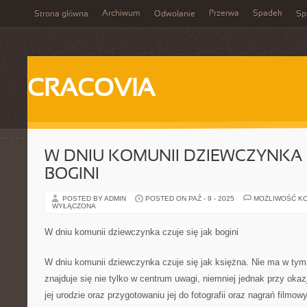
Archiwum
Przerwa
Spadek
Strona główna
Odwołanie
Spi
CRACOVIA
W DNIU KOMUNII DZIEWCZYNKA C
BOGINI
POSTED BY ADMIN
POSTED ON PAŹ - 9 - 2025
MOŻLIWOŚĆ K
WYŁĄCZONA
W dniu komunii dziewczynka czuje się jak bogini
W dniu komunii dziewczynka czuje się jak księżna. Nie ma w tym
znajduje się nie tylko w centrum uwagi, niemniej jednak przy okaz
jej urodzie oraz przygotowaniu jej do fotografii oraz nagrań filmo