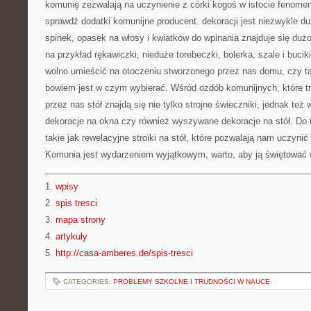
komunię zezwalają na uczynienie z córki kogoś w istocie fenomen
sprawdź dodatki komunijne producent. dekoracji jest niezwykle d
spinek, opasek na włosy i kwiatków do wpinania znajduje się dużo
na przykład rękawiczki, nieduże torebeczki, bolerka, szale i bucik
wolno umieścić na otoczeniu stworzonego przez nas domu, czy ta
bowiem jest w czym wybierać. Wśród ozdób komunijnych, które t
przez nas stół znajdą się nie tylko strojne świeczniki, jednak też
dekoracje na okna czy również wyszywane dekoracje na stół. Do
takie jak rewelacyjne stroiki na stół, które pozwalają nam uczynić
Komunia jest wydarzeniem wyjątkowym, warto, aby ją świętować 
1.
wpisy
2.
spis tresci
3.
mapa strony
4.
artykuly
5.
http://casa-amberes.de/spis-tresci
CATEGORIES:
PROBLEMY SZKOLNE I TRUDNOŚCI W NAUCE