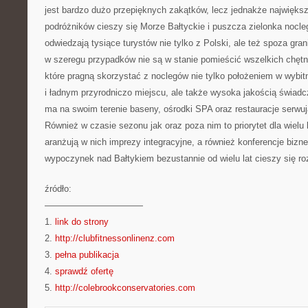
jest bardzo dużo przepięknych zakątków, lecz jednakże najwięks
podróżników cieszy się Morze Bałtyckie i puszcza zielonka nocle
odwiedzają tysiące turystów nie tylko z Polski, ale też spoza gran
w szeregu przypadków nie są w stanie pomieścić wszelkich chętn
które pragną skorzystać z noclegów nie tylko położeniem w wybit
i ładnym przyrodniczo miejscu, ale także wysoka jakością świad
ma na swoim terenie baseny, ośrodki SPA oraz restauracje serwuj
Również w czasie sezonu jak oraz poza nim to priorytet dla wielu
aranżują w nich imprezy integracyjne, a również konferencje biz
wypoczynek nad Bałtykiem bezustannie od wielu lat cieszy się r
źródło:
———————————
1.
link do strony
2.
http://clubfitnessonlinenz.com
3.
pełna publikacja
4.
sprawdź ofertę
5.
http://colebrookconservatories.com