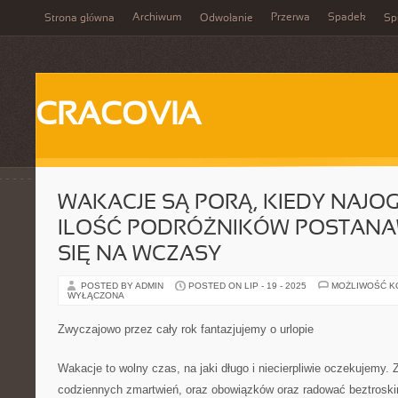
Archiwum
Przerwa
Spadek
Strona główna
Odwołanie
Spi
CRACOVIA
WAKACJE SĄ PORĄ, KIEDY NAJO
ILOŚĆ PODRÓŻNIKÓW POSTANA
SIĘ NA WCZASY
POSTED BY ADMIN
POSTED ON LIP - 19 - 2025
MOŻLIWOŚĆ 
WYŁĄCZONA
Zwyczajowo przez cały rok fantazjujemy o urlopie
Wakacje to wolny czas, na jaki długo i niecierpliwie oczekujemy
codziennych zmartwień, oraz obowiązków oraz radować beztrosk