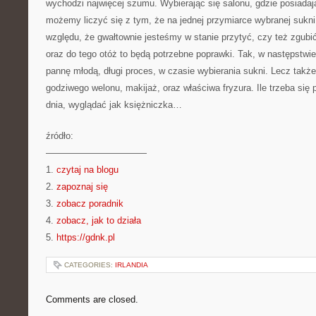
wychodzi najwięcej szumu. Wybierając się salonu, gdzie posiadaj
możemy liczyć się z tym, że na jednej przymiarce wybranej sukni
względu, że gwałtownie jesteśmy w stanie przytyć, czy też zgubi
oraz do tego otóż to będą potrzebne poprawki. Tak, w następstwi
pannę młodą, długi proces, w czasie wybierania sukni. Lecz takż
godziwego welonu, makijaż, oraz właściwa fryzura. Ile trzeba się 
dnia, wyglądać jak księżniczka…
źródło:
———————————
1.
czytaj na blogu
2.
zapoznaj się
3.
zobacz poradnik
4.
zobacz, jak to działa
5.
https://gdnk.pl
CATEGORIES:
IRLANDIA
Comments are closed.