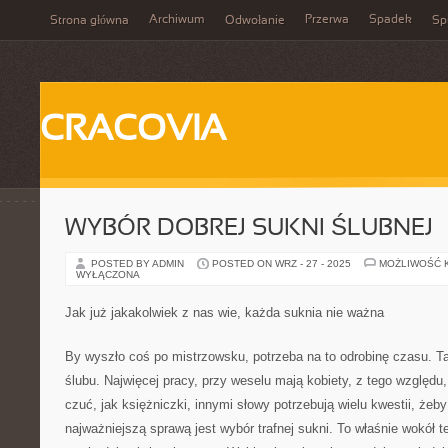
Archiwum
Przerwa
Spadek
Strona główna
Odwołanie
Spi
CRACOVIA
WYBÓR DOBREJ SUKNI ŚLUBNEJ
POSTED BY ADMIN
POSTED ON WRZ - 27 - 2025
MOŻLIWOŚĆ 
WYŁĄCZONA
Jak już jakakolwiek z nas wie, każda suknia nie ważna
By wyszło coś po mistrzowsku, potrzeba na to odrobinę czasu. Ta
ślubu. Najwięcej pracy, przy weselu mają kobiety, z tego względu,
czuć, jak księżniczki, innymi słowy potrzebują wielu kwestii, żeby
najważniejszą sprawą jest wybór trafnej sukni. To właśnie wokół