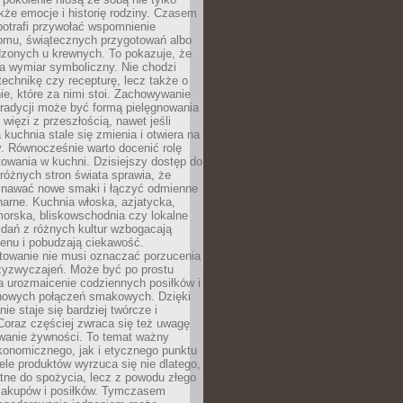
kże emocje i historię rodziny. Czasem
potrafi przywołać wspomnienie
omu, świątecznych przygotowań albo
dzonych u krewnych. To pokazuje, że
a wymiar symboliczny. Nie chodzi
technikę czy recepturę, lecz także o
e, które za nimi stoi. Zachowywanie
tradycji może być formą pielęgnowania
 więzi z przeszłością, nawet jeśli
kuchnia stale się zmienia i otwiera na
. Równocześnie warto docenić rolę
owania w kuchni. Dzisiejszy dostęp do
różnych stron świata sprawia, że
awać nowe smaki i łączyć odmienne
inarne. Kuchnia włoska, azjatycka,
orska, bliskowschodnia czy lokalne
e dań z różnych kultur wzbogacają
enu i pobudzają ciekawość.
owanie nie musi oznaczać porzucenia
zyzwyczajeń. Może być po prostu
 urozmaicenie codziennych posiłków i
nowych połączeń smakowych. Dzięki
ie staje się bardziej twórcze i
 Coraz częściej zwraca się też uwagę
wanie żywności. To temat ważny
konomicznego, jak i etycznego punktu
ele produktów wyrzuca się nie dlatego,
tne do spożycia, lecz z powodu złego
zakupów i posiłków. Tymczasem