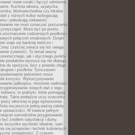
awać nowe smaki i łączyć odmienne
inarne. Kuchnia włoska, azjatycka,
orska, bliskowschodnia czy lokalne
e dań z różnych kultur wzbogacają
enu i pobudzają ciekawość.
owanie nie musi oznaczać porzucenia
zyzwyczajeń. Może być po prostu
 urozmaicenie codziennych posiłków i
nowych połączeń smakowych. Dzięki
ie staje się bardziej twórcze i
 Coraz częściej zwraca się też uwagę
wanie żywności. To temat ważny
konomicznego, jak i etycznego punktu
ele produktów wyrzuca się nie dlatego,
tne do spożycia, lecz z powodu złego
zakupów i posiłków. Tymczasem
spodarowanie jedzeniem może
ele korzyści. Wykorzystywanie
nowanie jadłospisu, mrożenie nadmiaru
przygotowywanie nowych dań z tego,
 lodówce, to praktyki, które pomagają
traty. Takie podejście uczy szacunku
i pracy włożonej w jego wytworzenie.
nia ma jeszcze jedną ważną zaletę:
ie sprawczości. W świecie pełnym
związań samodzielne przygotowanie
 być źródłem satysfakcji i dumy.
nie wszystko wychodzi idealnie, sam
ia się przepisów i technik kulinarnych
tyczne umiejętności. Z czasem