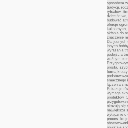
sposobem zas
tradycji, ro
rytuałów. Sm
dzieciństwa,
budować atm
oferuje ogro
kulinarnych,
skłania do re
znaczenie m
Dla jednych 
innych hobb
wyrażania tr
podejścia tr
ważnym elem
Przygotowyw
prostą, szyb
formą kreaty
podstawowyc
smacznego i
łączenia sma
Pokazuje rów
wymaga skom
produktów. C
przygotowan
okazują się 
największą s
wyłącznie o 
proces: kroj
obserwowani
powstaje spó