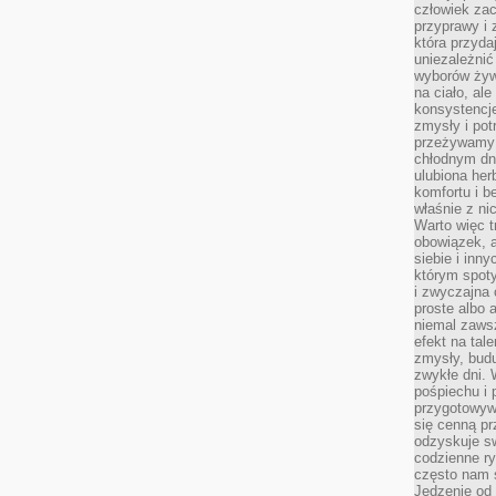
człowiek zac
przyprawy i
która przyda
uniezależni
wyborów żyw
na ciało, ale
konsystencje
zmysły i pot
przeżywamy 
chłodnym dn
ulubiona he
komfortu i b
właśnie z ni
Warto więc t
obowiązek, a
siebie i inn
którym spoty
i zwyczajna
proste albo 
niemal zawsz
efekt na tal
zmysły, budu
zwykłe dni. 
pośpiechu i
przygotowyw
się cenną pr
odzyskuje sw
codzienne ry
często nam 
Jedzenie od 