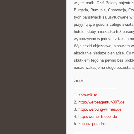
więcej osób. Dziś Polacy najentuz
Bułgaria, Rumunia, Chorwacja, Cz
tych państwach są usytuowane w n
przyjmujące gości z całego świata.
hotele, kluby, nierzadko też base
wypoczywać w jednym z takich now
Wycieczki objazdowe, albowiem w
absolutnie nieduże pieniądze. Co w
skutkiem tego na pewno bez proble
nasze wakacje na długo pozostaną
źródło:
———————————
1.
sprawdź to
2.
http://werbeagentur-007.de
3.
http://werbung-wilmes.de
4.
http://werner-friebel.de
5.
zobacz poradnik