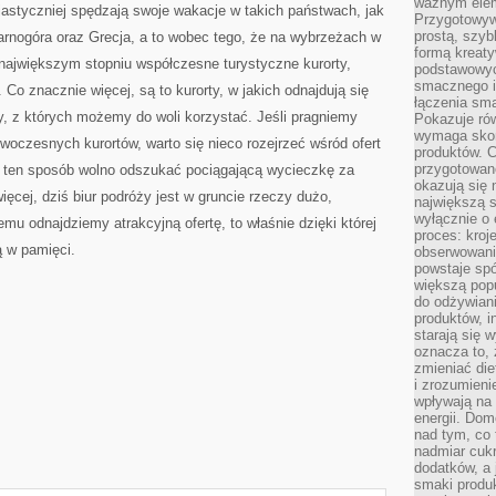
ważnym elem
jastyczniej spędzają swoje wakacje w takich państwach, jak
Przygotowyw
prostą, szyb
arnogóra oraz Grecja, a to wobec tego, że na wybrzeżach w
formą kreaty
ajwiększym stopniu współczesne turystyczne kurorty,
podstawowyc
smacznego i
 Co znacznie więcej, są to kurorty, w jakich odnajdują się
łączenia sma
ny, z których możemy do woli korzystać. Jeśli pragniemy
Pokazuje rów
wymaga skom
oczesnych kurortów, warto się nieco rozejrzeć wśród ofert
produktów. C
przygotowan
 ten sposób wolno odszukać pociągającą wycieczkę za
okazują się 
ięcej, dziś biur podróży jest w gruncie rzeczy dużo,
największą s
wyłącznie o 
mu odnajdziemy atrakcyjną ofertę, to właśnie dzięki której
proces: kroj
 w pamięci.
obserwowani
powstaje spó
większą pop
do odżywiani
produktów, i
starają się w
oznacza to, 
zmieniać die
i zrozumieni
wpływają na
energii. Dom
nad tym, co 
nadmiar cuk
dodatków, a 
smaki produ