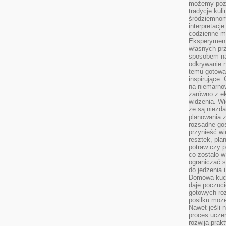
możemy pozn
tradycje kul
śródziemnom
interpretacj
codzienne m
Eksperyment
własnych pr
sposobem na
odkrywanie 
temu gotowan
inspirujące.
na niemarno
zarówno z e
widzenia. Wi
że są niezda
planowania 
rozsądne go
przynieść wi
resztek, pla
potraw czy 
co zostało w
ograniczać s
do jedzenia 
Domowa kuch
daje poczuc
gotowych ro
posiłku może
Nawet jeśli 
proces uczen
rozwija prak