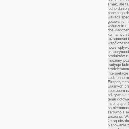
smak, ale ta
jedno danie 
babcinego d
wakacji spę
gotowanie m
wyłącznie o 
doświadczeni
kulinarnych 
tożsamości i
współczesna 
nowe wpływy
eksperyment
produktów z 
możemy pozn
tradycje kul
śródziemnom
interpretacj
codzienne m
Eksperyment
własnych pr
sposobem na
odkrywanie 
temu gotowan
inspirujące.
na niemarno
zarówno z e
widzenia. Wi
że są niezda
planowania 