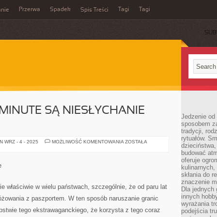
Przerwa
Spadek
Tagi
Tagi
nie
Spis Treści
SUB
 MINUTE SĄ NIESŁYCHANIE
Jedzenie od 
sposobem zas
tradycji, ro
rytuałów. Sm
WYCIECZKI
 WRZ - 4 - 2025
MOŻLIWOŚĆ KOMENTOWANIA
ZOSTAŁA
dzieciństwa,
LAST
MINUTE
budować atm
SĄ
oferuje ogro
NIESŁYCHANIE
e
kulinarnych,
SŁYNNYM
skłania do re
znaczenie m
 właściwie w wielu państwach, szczególnie, że od paru lat
Dla jednych 
innych hobb
óżowania z paszportem. W ten sposób naruszanie granic
wyrażania tr
ępstwie tego ekstrawaganckiego, że korzysta z tego coraz
podejścia tr