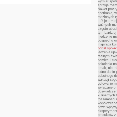
wymiar społe
sprzyja rozm
Nawet prosty
spotkania, 
rodzinnych r
stół jest mi
ważnych roz
często utrud
tym bardziej
i jedzenie m
pośpiechu or
inspiracji ku
portal społe
jedzenia uja
realnym świe
pamięci i tr
pokolenia na
smak, ale ta
jedno danie 
babcinego d
wakacji spę
gotowanie m
wyłącznie o 
doświadczeni
kulinarnych 
tożsamości i
współczesna 
nowe wpływy
eksperyment
produktów z 