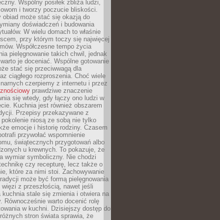
czny. Wspólny posiłek zbliża ludzi,
owom i tworzy poczucie bliskości.
 obiad może stać się okazją do
wymiany doświadczeń i budowania
ytuałów. W wielu domach to właśnie
ejscem, przy którym toczy się najwięcej
mów. Współczesne tempo życia
nia pielęgnowanie takich chwil, jednak
 warto je doceniać. Wspólne gotowanie
oże stać się przeciwwagą dla
az ciągłego rozproszenia. Choć wiele
linarnych czerpiemy z internetu i przez
cznościowy
prawdziwe znaczenie
wnia się wtedy, gdy łączy ono ludzi w
cie. Kuchnia jest również obszarem
adycji. Przepisy przekazywane z
 pokolenie niosą ze sobą nie tylko
kże emocje i historię rodziny. Czasem
potrafi przywołać wspomnienie
omu, świątecznych przygotowań albo
dzonych u krewnych. To pokazuje, że
a wymiar symboliczny. Nie chodzi
technikę czy recepturę, lecz także o
e, które za nimi stoi. Zachowywanie
tradycji może być formą pielęgnowania
 więzi z przeszłością, nawet jeśli
kuchnia stale się zmienia i otwiera na
. Równocześnie warto docenić rolę
owania w kuchni. Dzisiejszy dostęp do
różnych stron świata sprawia, że