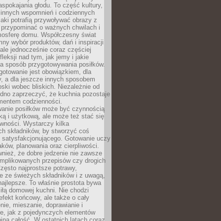
pokajania głodu. To część kultury,
dzinnych wspomnień i codziennych
aki potrafią przywoływać obrazy z
 przypominać o ważnych chwilach i
osferę domu. Współczesny świat
mny wybór produktów, dań i inspiracji
 ale jednocześnie coraz częściej
fleksji nad tym, jak jemy i jakie
a sposób przygotowywania posiłków.
gotowanie jest obowiązkiem, dla
y, a dla jeszcze innych sposobem
oski wobec bliskich. Niezależnie od
udno zaprzeczyć, że kuchnia pozostaje
entem codzienności.
anie posiłków może być czynnością
ką i użytkową, ale może też stać się
wności. Wystarczy kilka
h składników, by stworzyć coś
 satysfakcjonującego. Gotowanie uczy
ków, planowania oraz cierpliwości.
nież, że dobre jedzenie nie zawsze
plikowanych przepisów czy drogich
zęsto najprostsze potrawy,
e ze świeżych składników i z uwagą,
najlepsze. To właśnie prostota bywa
iłą domowej kuchni. Nie chodzi
efekt końcowy, ale także o cały
enie, mieszanie, doprawianie i
e, jak z pojedynczych elementów
jna całość. W ostatnich latach coraz