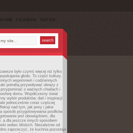
SCRIBE
FACEBOOK
TWITTER
zawsze było czymś więcej niż tylko
pokajania głodu. To część kultury,
dzinnych wspomnień i codziennych
aki potrafią przywoływać obrazy z
 przypominać o ważnych chwilach i
osferę domu. Współczesny świat
mny wybór produktów, dań i inspiracji
 ale jednocześnie coraz częściej
fleksji nad tym, jak jemy i jakie
a sposób przygotowywania posiłków.
gotowanie jest obowiązkiem, dla
y, a dla jeszcze innych sposobem
oski wobec bliskich. Niezależnie od
udno zaprzeczyć, że kuchnia pozostaje