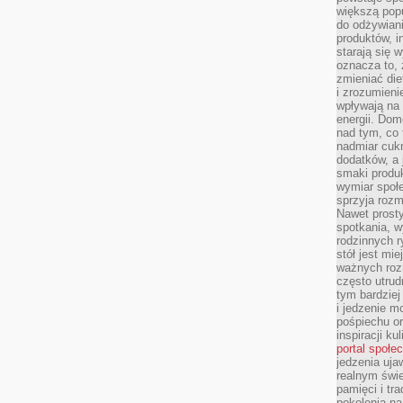
większą pop
do odżywiani
produktów, i
starają się w
oznacza to, 
zmieniać die
i zrozumieni
wpływają na
energii. Dom
nad tym, co 
nadmiar cuk
dodatków, a 
smaki produ
wymiar społe
sprzyja rozm
Nawet prosty
spotkania, 
rodzinnych r
stół jest mi
ważnych roz
często utrud
tym bardziej
i jedzenie m
pośpiechu or
inspiracji ku
portal społe
jedzenia uja
realnym świe
pamięci i tr
pokolenia na