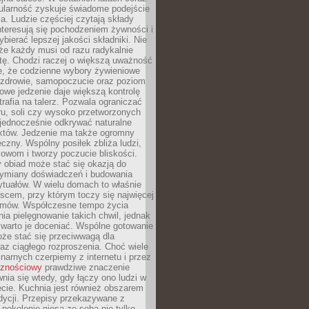
ularność zyskuje świadome podejście
a. Ludzie częściej czytają składy
nteresują się pochodzeniem żywności i
ybierać lepszej jakości składniki. Nie
że każdy musi od razu radykalnie
tę. Chodzi raczej o większą uważność
e, że codzienne wybory żywieniowe
 zdrowie, samopoczucie oraz poziom
owe jedzenie daje większą kontrolę
trafia na talerz. Pozwala ograniczać
ru, soli czy wysoko przetworzonych
jednocześnie odkrywać naturalne
któw. Jedzenie ma także ogromny
czny. Wspólny posiłek zbliża ludzi,
owom i tworzy poczucie bliskości.
 obiad może stać się okazją do
wymiany doświadczeń i budowania
ytuałów. W wielu domach to właśnie
ejscem, przy którym toczy się najwięcej
mów. Współczesne tempo życia
nia pielęgnowanie takich chwil, jednak
 warto je doceniać. Wspólne gotowanie
oże stać się przeciwwagą dla
az ciągłego rozproszenia. Choć wiele
linarnych czerpiemy z internetu i przez
cznościowy
prawdziwe znaczenie
wnia się wtedy, gdy łączy ono ludzi w
cie. Kuchnia jest również obszarem
adycji. Przepisy przekazywane z
 pokolenie niosą ze sobą nie tylko