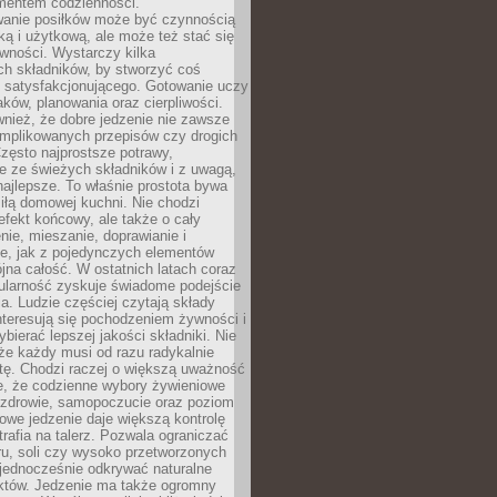
entem codzienności.
anie posiłków może być czynnością
ką i użytkową, ale może też stać się
wności. Wystarczy kilka
h składników, by stworzyć coś
 satysfakcjonującego. Gotowanie uczy
ków, planowania oraz cierpliwości.
nież, że dobre jedzenie nie zawsze
plikowanych przepisów czy drogich
zęsto najprostsze potrawy,
e ze świeżych składników i z uwagą,
najlepsze. To właśnie prostota bywa
iłą domowej kuchni. Nie chodzi
efekt końcowy, ale także o cały
enie, mieszanie, doprawianie i
e, jak z pojedynczych elementów
jna całość. W ostatnich latach coraz
ularność zyskuje świadome podejście
a. Ludzie częściej czytają składy
nteresują się pochodzeniem żywności i
ybierać lepszej jakości składniki. Nie
że każdy musi od razu radykalnie
tę. Chodzi raczej o większą uważność
e, że codzienne wybory żywieniowe
 zdrowie, samopoczucie oraz poziom
owe jedzenie daje większą kontrolę
trafia na talerz. Pozwala ograniczać
ru, soli czy wysoko przetworzonych
jednocześnie odkrywać naturalne
któw. Jedzenie ma także ogromny