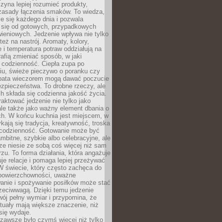
zyna lepiej rozumieć produkty,
 zasady łączenia smaków. To wiedza,
je się każdego dnia i pozwala
ć się od gotowych, przypadkowych
ieniowych. Jedzenie wpływa nie tylko
 też na nastrój. Aromaty, kolory,
 i temperatura potraw oddziałują na
rafią zmieniać sposób, w jaki
codzienność. Ciepła zupa po
iu, świeże pieczywo o poranku czy
rbata wieczorem mogą dawać poczucie
ezpieczeństwa. To drobne rzeczy, ale
ch składa się codzienna jakość życia.
raktować jedzenie nie tylko jako
le także jako ważny element dbania o
ych. W końcu kuchnia jest miejscem, w
kają się tradycja, kreatywność, troska
 codzienność. Gotowanie może być
ambitne, szybkie albo celebracyjne, ale
e niesie ze sobą coś więcej niż sam
erzu. To forma działania, która angażuje
je relacje i pomaga lepiej przeżywać
W świecie, który często zachęca do
 powierzchowności, uważne
anie i spożywanie posiłków może stać
zeciwwagą. Dzięki temu jedzenie
ój pełny wymiar i przypomina, że
tuały mają większe znaczenie, niż
się wydaje.
zawsze było czymś więcej niż tylko