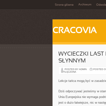
Archiwum
Strona główna
Odwoła
CRACOVIA
WYCIECZKI LAST
SŁYNNYM
POSTED BY ADMIN
POSTED ON
WYŁĄCZONA
Lekcje tańca mogą być w zasadzi
Dziś odpoczywać jesteśmy w stanie
Unia Europejska nie wymaga podr
jest o dużo łatwiejsze, nic w nast