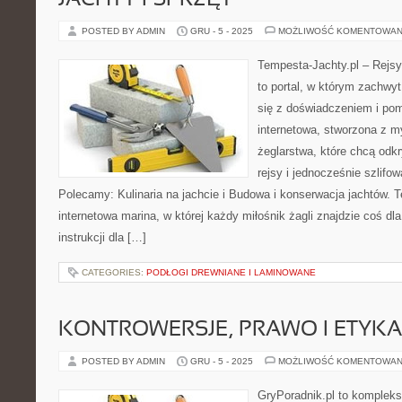
JACHTY I SPRZĘT
POSTED BY ADMIN
GRU - 5 - 2025
MOŻLIWOŚĆ KOMENTOWAN
Tempesta-Jachty.pl – Rejsy
to portal, w którym zachwy
się z doświadczeniem i pom
internetowa, stworzona z m
żeglarstwa, które chcą od
rejsy i jednocześnie szlifo
Polecamy: Kulinaria na jachcie i Budowa i konserwacja jachtów. T
internetowa marina, w której każdy miłośnik żagli znajdzie coś dl
instrukcji dla […]
CATEGORIES:
PODŁOGI DREWNIANE I LAMINOWANE
KONTROWERSJE, PRAWO I ETYK
POSTED BY ADMIN
GRU - 5 - 2025
MOŻLIWOŚĆ KOMENTOWAN
GryPoradnik.pl to kompleks