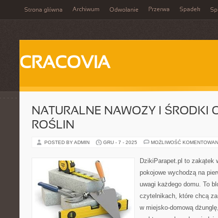
Archiwum
Przerwa
Spadek
Strona główna
Odwołanie
Spi
CRACOVIA
NATURALNE NAWOZY I ŚRODKI
ROŚLIN
POSTED BY ADMIN
GRU - 7 - 2025
MOŻLIWOŚĆ KOMENTOWAN
DzikiParapet.pl to zakątek 
pokojowe wychodzą na pierw
uwagi każdego domu. To bl
czytelnikach, które chcą z
w miejsko-domową dżunglę, p