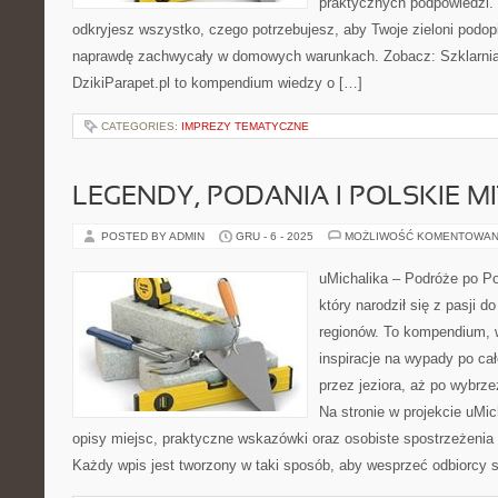
praktycznych podpowiedzi. 
odkryjesz wszystko, czego potrzebujesz, aby Twoje zieloni podopie
naprawdę zachwycały w domowych warunkach. Zobacz: Szklarnia
DzikiParapet.pl to kompendium wiedzy o […]
CATEGORIES:
IMPREZY TEMATYCZNE
LEGENDY, PODANIA I POLSKIE M
POSTED BY ADMIN
GRU - 6 - 2025
MOŻLIWOŚĆ KOMENTOWAN
uMichalika – Podróże po Po
który narodził się z pasji 
regionów. To kompendium, w
inspiracje na wypady po ca
przez jeziora, aż po wybrz
Na stronie w projekcie uMi
opisy miejsc, praktyczne wskazówki oraz osobiste spostrzeżenia
Każdy wpis jest tworzony w taki sposób, aby wesprzeć odbiorcy