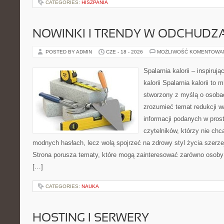
CATEGORIES:
HISZPANIA
NOWINKI I TRENDY W ODCHUDZ
POSTED BY ADMIN
CZE - 18 - 2026
MOŻLIWOŚĆ KOMENTOWA
Spalarnia kalorii – inspiruj
kalorii Spalarnia kalorii to 
stworzony z myślą o osobac
zrozumieć temat redukcji w
informacji podanych w pros
czytelników, którzy nie chc
modnych hasłach, lecz wolą spojrzeć na zdrowy styl życia szerze
Strona porusza tematy, które mogą zainteresować zarówno osoby 
[…]
CATEGORIES:
NAUKA
HOSTING I SERWERY