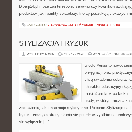
Bioarp24.pl może zainteresować zarówno użytkowników szukają
produktów, jak i punkty sprzedaży, którzy poszukują ciekawych
CATEGORIES:
ZRÓWNOWAŻONE ODŻYWIANIE I MINDFUL EATING
STYLIZACJA FRYZUR
POSTED BY ADMIN
CZE - 19 - 2026
MOŻLIWOŚĆ KOMENTOWA
Studio Veriss to nowoczes
pielęgnacji oraz praktyczn
chcą świadomie dobierać k
charakter edukacyjny i łąc
makijażem krok po kroku. T
urody, w którym można zna
zestawienia, jak i inspiracje stylistyczne. Polecam Stylizacje na k
fryzur. Tematyka strony skupia się przede wszystkim na urodowych
się wyłącznie […]