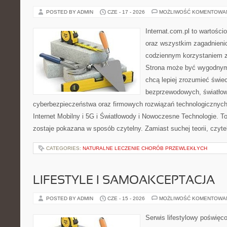
POSTED BY ADMIN
CZE - 17 - 2026
MOŻLIWOŚĆ KOMENTOWA
Internat.com.pl to wartości
oraz wszystkim zagadnienio
codziennym korzystaniem z 
Strona może być wygodnym 
chcą lepiej zrozumieć świeci
bezprzewodowych, światłow
cyberbezpieczeństwa oraz firmowych rozwiązań technologicznych.
Internet Mobilny i 5G i Światłowody i Nowoczesne Technologie. To
zostaje pokazana w sposób czytelny. Zamiast suchej teorii, czyt
CATEGORIES:
NATURALNE LECZENIE CHORÓB PRZEWLEKŁYCH
LIFESTYLE I SAMOAKCEPTACJA
POSTED BY ADMIN
CZE - 15 - 2026
MOŻLIWOŚĆ KOMENTOWA
Serwis lifestylowy poświęco