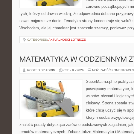
zarówno początkujących mił
tych, którzy od dawna wiedzą, że odpowiednio dobrane przyprawy 
nawet najprostsze danie. Tematyka strony koncentruje się wokół
Wschodem, ale jej charakter jest znacznie szerszy, ponieważ pr
CATEGORIES:
AKTUALNOŚCI LOTNICZE
MATEMATYKA W CODZIENNYM Ż
POSTED BY ADMIN
CZE - 9 - 2026
MOŻLIWOŚĆ KOMENTOWAN
SuperMatma.pl to praktyczn
poświęcony matematyce, któ
wzorów, równań i logicznyc
ciekawy. Strona została st
które chcą uczyć się w spo
którym osoba przygotowują
znaleźć porady dotyczące zarówno podstawowych zagadnień, jak
tematów matematycznych. Zobacz także Matematyka i Matematy