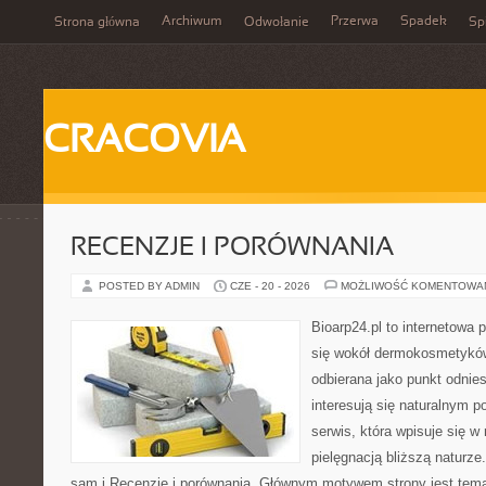
Archiwum
Przerwa
Spadek
Strona główna
Odwołanie
Spi
CRACOVIA
RECENZJE I PORÓWNANIA
POSTED BY ADMIN
CZE - 20 - 2026
MOŻLIWOŚĆ KOMENTOWA
Bioarp24.pl to internetowa 
się wokół dermokosmetykó
odbierana jako punkt odnies
interesują się naturalnym p
serwis, która wpisuje się w
pielęgnacją bliższą naturz
sam i Recenzje i porównania. Głównym motywem strony jest tematy