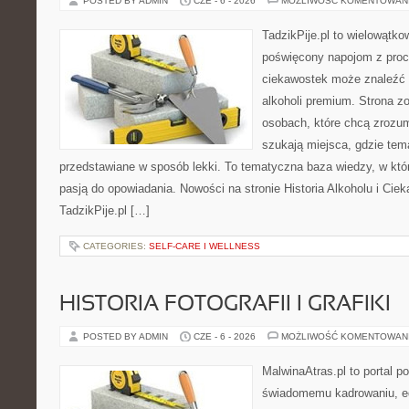
POSTED BY ADMIN
CZE - 6 - 2026
MOŻLIWOŚĆ KOMENTOWAN
TadzikPije.pl to wielowątk
poświęcony napojom z proc
ciekawostek może znaleźć 
alkoholi premium. Strona z
osobach, które chcą zrozu
szukają miejsca, gdzie tem
przedstawiane w sposób lekki. To tematyczna baza wiedzy, w któ
pasją do opowiadania. Nowości na stronie Historia Alkoholu i Ciek
TadzikPije.pl […]
CATEGORIES:
SELF-CARE I WELLNESS
HISTORIA FOTOGRAFII I GRAFIKI
POSTED BY ADMIN
CZE - 6 - 2026
MOŻLIWOŚĆ KOMENTOWAN
MalwinaAtras.pl to portal 
świadomemu kadrowaniu, ed