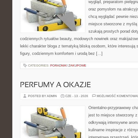
wygląd, preparatom pielęgn
oraz pomysłom na atrakcyjn
chcą wyglądać pewnie nieza
miejsce stworzone z myślą 
szukają prostych porad dot
codziennych rytuałów beauty, modowych nowinek oraz makijażowy
lekki charakter bloga z tematyką bliską osobom, które interesują 
figury, codziennym komfortem i urodą bez […]
CATEGORIES:
PORADNIKI ZAKUPOWE
PERFUMY A OKAZJE
POSTED BY ADMIN
CZE - 13 - 2026
MOŻLIWOŚĆ KOMENTOWA
Orientalno-przyprawowy char
jest to miejsce stworzony 
odkrywają intensywne aroma
kulinarne inspiracje z różny
internetowa przestrzeń, kt