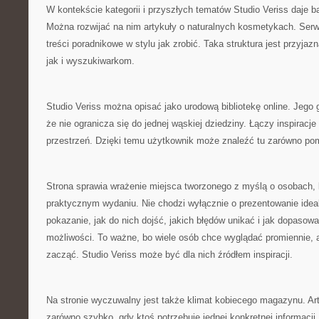
W kontekście kategorii i przyszłych tematów Studio Veriss daje 
Można rozwijać na nim artykuły o naturalnych kosmetykach. Ser
treści poradnikowe w stylu jak zrobić. Taka struktura jest przyj
jak i wyszukiwarkom.
Studio Veriss można opisać jako urodową bibliotekę online. Jego 
że nie ogranicza się do jednej wąskiej dziedziny. Łączy inspiracj
przestrzeń. Dzięki temu użytkownik może znaleźć tu zarówno po
Strona sprawia wrażenie miejsca tworzonego z myślą o osobach, k
praktycznym wydaniu. Nie chodzi wyłącznie o prezentowanie ideal
pokazanie, jak do nich dojść, jakich błędów unikać i jak dopasow
możliwości. To ważne, bo wiele osób chce wyglądać promiennie, 
zacząć. Studio Veriss może być dla nich źródłem inspiracji.
Na stronie wyczuwalny jest także klimat kobiecego magazynu. A
zarówno szybko, gdy ktoś potrzebuje jednej konkretnej informacji, 