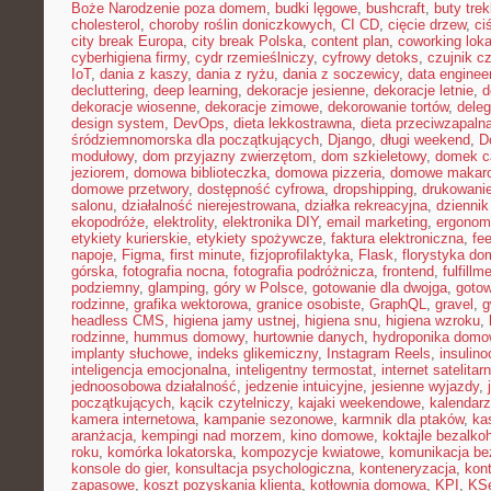
Boże Narodzenie poza domem
,
budki lęgowe
,
bushcraft
,
buty tre
cholesterol
,
choroby roślin doniczkowych
,
CI CD
,
cięcie drzew
,
ci
city break Europa
,
city break Polska
,
content plan
,
coworking loka
cyberhigiena firmy
,
cydr rzemieślniczy
,
cyfrowy detoks
,
czujnik c
IoT
,
dania z kaszy
,
dania z ryżu
,
dania z soczewicy
,
data enginee
decluttering
,
deep learning
,
dekoracje jesienne
,
dekoracje letnie
,
d
dekoracje wiosenne
,
dekoracje zimowe
,
dekorowanie tortów
,
dele
design system
,
DevOps
,
dieta lekkostrawna
,
dieta przeciwzapaln
śródziemnomorska dla początkujących
,
Django
,
długi weekend
,
D
modułowy
,
dom przyjazny zwierzętom
,
dom szkieletowy
,
domek c
jeziorem
,
domowa biblioteczka
,
domowa pizzeria
,
domowe makar
domowe przetwory
,
dostępność cyfrowa
,
dropshipping
,
drukowani
salonu
,
działalność nierejestrowana
,
działka rekreacyjna
,
dziennik
ekopodróże
,
elektrolity
,
elektronika DIY
,
email marketing
,
ergonom
etykiety kurierskie
,
etykiety spożywcze
,
faktura elektroniczna
,
fe
napoje
,
Figma
,
first minute
,
fizjoprofilaktyka
,
Flask
,
florystyka d
górska
,
fotografia nocna
,
fotografia podróżnicza
,
frontend
,
fulfillm
podziemny
,
glamping
,
góry w Polsce
,
gotowanie dla dwojga
,
gotow
rodzinne
,
grafika wektorowa
,
granice osobiste
,
GraphQL
,
gravel
,
g
headless CMS
,
higiena jamy ustnej
,
higiena snu
,
higiena wzroku
,
rodzinne
,
hummus domowy
,
hurtownie danych
,
hydroponika dom
implanty słuchowe
,
indeks glikemiczny
,
Instagram Reels
,
insulin
inteligencja emocjonalna
,
inteligentny termostat
,
internet satelitar
jednoosobowa działalność
,
jedzenie intuicyjne
,
jesienne wyjazdy
,
początkujących
,
kącik czytelniczy
,
kajaki weekendowe
,
kalendarz
kamera internetowa
,
kampanie sezonowe
,
karmnik dla ptaków
,
ka
aranżacja
,
kempingi nad morzem
,
kino domowe
,
koktajle bezalko
roku
,
komórka lokatorska
,
kompozycje kwiatowe
,
komunikacja be
konsole do gier
,
konsultacja psychologiczna
,
konteneryzacja
,
kon
zapasowe
,
koszt pozyskania klienta
,
kotłownia domowa
,
KPI
,
KS