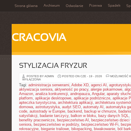
Archiwum
Przerwa
Spadek
Strona główna
Odwołanie
Spi
CRACOVIA
STYLIZACJA FRYZUR
POSTED BY ADMIN
POSTED ON CZE - 19 - 2026
MOŻLIWOŚĆ 
WYŁĄCZONA
Tagi:
administracja serwerami
,
Adobe XD
,
agenci AI
,
agroturysty
aktywizacja seniora
,
aktywność po pracy
,
alergie pokarmowe
,
alg
Amazon
,
analiza konkurencji
,
andropauza
,
Angular
,
aparaty słuch
platform
,
aplikacje desktopowe
,
aplikacje podróżnicze
,
aplikacje
apteczka turystyczna
,
architektura aplikacji
,
architektura system
domowa
,
astroturystyka
,
audyt SEO
,
automaty AI
,
automatyka g
code
,
autostrady w Europie
,
backend
,
backup w chmurze
,
badania
satysfakcji
,
badanie tarczycy
,
balkon w bloku
,
bazy danych SQL
,
benefity pracownicze
,
bezpieczeństwo AI
,
bezpieczeństwo dzieci
seniora
,
bezpieczeństwo w podróży
,
bezpieczeństwo Wi-Fi
,
bezpi
rekreacyjne
,
bieganie trailowe
,
bikepacking
,
biwakowanie
,
ból bar