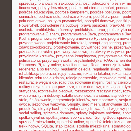
sprzedaży
,
planowanie zakupów
,
płatności odroczone
,
pleśń w mi
finansowa
,
pobyty lecznicze
,
podatek od nieruchomości
,
podcasti
podróże edukacyjne
,
podróże kamperem
,
podróże poślubne
,
podr
senioralne
,
podróże solo
,
podróże z kotem
,
podróże z psem
,
podr
pola namiotowe
,
polityka prywatności
,
porządki domowe
,
posiłki p
PowerShell
,
pozwolenie na budowę
,
prawa pasażera
,
prawo AI
,
Pr
osobista
,
profilaktyka próchnicy
,
profilaktyka serca
,
profilaktyka 
programowanie C sharp
,
programowanie Java
,
programowanie Jav
Kotlin
,
programowanie PHP
,
programowanie Python
,
programowani
przydomowego
,
projektowanie interakcji
,
prompt engineering
,
prom
zdawczo-odbiorczy
,
prototypowanie
,
prywatność online
,
przepraw
przesadzanie roślin
,
przetwory owocowe
,
przetwory warzywne
,
pr
przycinanie krzewów
,
przyczepa kempingowa
,
przygotowanie do 
półmaratonu
,
przyprawy świata
,
psychodietetyka
,
RAG
,
ramen d
Raspberry Pi
,
raty online
,
ravioli domowe
,
React
,
recenzje kawiarn
regeneracja po treningu
,
regulamin osiedla
,
regulamin sklepu
,
reha
rehabilitacja po urazie
,
rejsy rzeczne
,
reklama lokalna
,
reklamacje
klientów
,
rekrutacja zdalna
,
relacje partnerskie
,
renowacja mebli
,
r
restauracje wegańskie
,
road trip
,
rolowanie mięśni
,
rośliny cieniol
rośliny oczyszczające powietrze
,
router domowy
,
rozciąganie dy
statyczne
,
rozgrzewka biegowa
,
rozszerzona rzeczywistość
,
rozw
wieczorna
,
rytm dobowy
,
sałatki sezonowe
,
sanatoria
,
sąsiedzkie 
stole
,
ściółkowanie
,
segmentacja klientów
,
sen sportowca
,
sesja 
owoce
,
sezonowe warzywa
,
Shopify
,
sieć mesh
,
skanowanie 3D
,
produktów
,
skrypty bash
,
skrzynka narzędziowa
,
ślad węglowy po
social selling
,
spiżarnia domowa
,
spływy kajakowe rodzinne
,
spół
spółka cywilna
,
spółka jawna
,
spółka z o.o.
,
Spring Boot
,
sprzeda
sprzedaż mieszkania
,
sprzedaż online
,
sprzedaż telefoniczna
,
spr
trekkingowy
,
SQLite
,
stabilizacja
,
stodoła mieszkalna
,
stomatolo
marki
,
streaming
,
street food azjatycki
,
strefa relaksu
,
stres przew