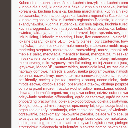
Kubernetes
,
kuchnia bałkańska
,
kuchnia brazylijska
,
kuchnia cam
kuchnia dla singli
,
kuchnia gruzińska
,
kuchnia hiszpańska
,
kuchni
koreańska
,
kuchnia libańska
,
kuchnia marokańska
,
kuchnia nisk
peruwiańska
,
kuchnia portugalska
,
kuchnia regionalna Kaszub
,
ku
kuchnia regionalna Mazur
,
kuchnia regionalna Podlasia
,
kuchnia r
skandynawska
,
kuchnia studencka
,
kuchnia tajska
,
kuchnia turec
kuchnia węgierska
,
kuchnia żydowska
,
kultura feedbacku
,
kultura
kwietna
,
laktacja
,
lamele ścienne
,
Laravel
,
lejek sprzedażowy
,
le
link building
,
LinkedIn marketing
,
Linux
,
live commerce
,
lojalność 
lokalne bazary
,
lokalne SEO
,
lokalny biznes
,
loty czarterowe
,
low
majówka
,
małe mieszkanie
,
małe remonty
,
malowanie mebli
,
mapa
marketing szeptany
,
marketplace
,
marszobiegi
,
marża
,
masaż rel
meble z palet
,
medytacja
,
menedżer haseł
,
menopauza
,
mieszka
mieszkanie z balkonem
,
mikrobiom jelitowy
,
mikrofony
,
mikroogró
mikroserwisy
,
mikrowyprawy
,
mindful eating
,
mniej znane miejsca
językowe
,
MongoDB
,
montaż wideo
,
morfologia krwi
,
muzea dla d
naprawy domowe
,
narzędzia SaaS
,
nauka programowania
,
nawodn
poranne
,
nazwa firmy
,
newsletter
,
niemarnowanie jedzenia
,
nietol
pet friendly
,
noclegi z jacuzzi
,
noclegi z sauną
,
nocne niebo
,
Node
młodzieżowe
,
obróbka zdjęć
,
obserwacja ptaków
,
obsługa posprz
ochrona przed mrozem
,
oczko wodne
,
odbiór mieszkania
,
oddech
drewna
,
odporność organizmu
,
odprawa online
,
odzież outdoorowa
odżywianie seniorów
,
offboarding
,
ogród deszczowy
,
ogród na par
onboarding pracownika
,
opieka okołoporodowa
,
opieka paliatywna
Google
,
opłaty administracyjne
,
opóźniony lot
,
organizacja kuchni
organizacja szafy
,
ortodoncja
,
oświetlenie nastrojowe
,
oświetlenie
ogrzewanie
,
paczkomaty
,
pakowanie plecaka
,
pałace w Polsce
,
p
akustyczne
,
parki tematyczne
,
parkingi lotniskowe
,
permakultura
siebie
,
phishing
,
pieczenie ciast
,
pieczywo bezglutenowe
,
pielęgn
storczyków
,
pielęgnacja sukulentów
,
pierwsza pomoc psychiczna