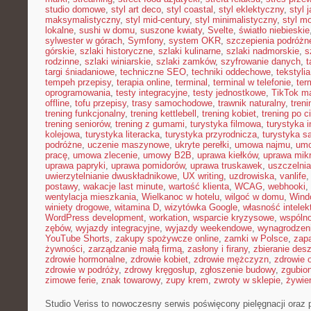
studio domowe
,
styl art deco
,
styl coastal
,
styl eklektyczny
,
styl 
maksymalistyczny
,
styl mid-century
,
styl minimalistyczny
,
styl m
lokalne
,
sushi w domu
,
suszone kwiaty
,
Svelte
,
światło niebieskie
sylwester w górach
,
Symfony
,
system OKR
,
szczepienia podróżn
górskie
,
szlaki historyczne
,
szlaki kulinarne
,
szlaki nadmorskie
,
s
rodzinne
,
szlaki winiarskie
,
szlaki zamków
,
szyfrowanie danych
,
t
targi śniadaniowe
,
techniczne SEO
,
techniki oddechowe
,
tekstyl
tempeh przepisy
,
terapia online
,
terminal
,
terminal w telefonie
,
ter
oprogramowania
,
testy integracyjne
,
testy jednostkowe
,
TikTok ma
offline
,
tofu przepisy
,
trasy samochodowe
,
trawnik naturalny
,
treni
trening funkcjonalny
,
trening kettlebell
,
trening kobiet
,
trening po c
trening seniorów
,
trening z gumami
,
turystyka filmowa
,
turystyka i
kolejowa
,
turystyka literacka
,
turystyka przyrodnicza
,
turystyka s
podróżne
,
uczenie maszynowe
,
ukryte perełki
,
umowa najmu
,
umo
pracę
,
umowa zlecenie
,
umowy B2B
,
uprawa kiełków
,
uprawa mikr
uprawa papryki
,
uprawa pomidorów
,
uprawa truskawek
,
uszczelnia
uwierzytelnianie dwuskładnikowe
,
UX writing
,
uzdrowiska
,
vanlife
postawy
,
wakacje last minute
,
wartość klienta
,
WCAG
,
webhooki
,
wentylacja mieszkania
,
Wielkanoc w hotelu
,
wilgoć w domu
,
Wind
winiety drogowe
,
witamina D
,
wizytówka Google
,
własność intelek
WordPress development
,
workation
,
wsparcie kryzysowe
,
wspóln
zębów
,
wyjazdy integracyjne
,
wyjazdy weekendowe
,
wynagrodzen
YouTube Shorts
,
zakupy spożywcze online
,
zamki w Polsce
,
zap
żywności
,
zarządzanie małą firmą
,
zasłony i firany
,
zbieranie des
zdrowie hormonalne
,
zdrowie kobiet
,
zdrowie mężczyzn
,
zdrowie 
zdrowie w podróży
,
zdrowy kręgosłup
,
zgłoszenie budowy
,
zgubio
zimowe ferie
,
znak towarowy
,
zupy krem
,
zwroty w sklepie
,
żywien
Studio Veriss to nowoczesny serwis poświęcony pielęgnacji oraz