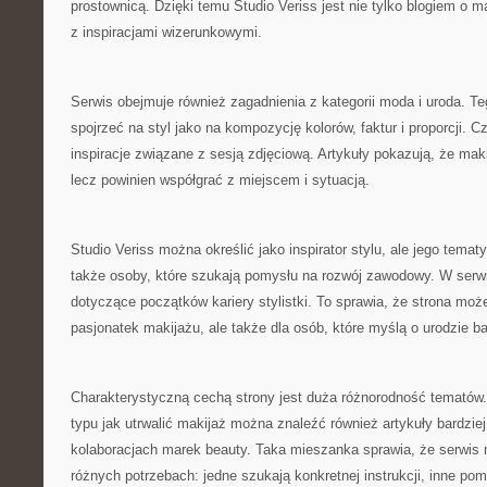
prostownicą. Dzięki temu Studio Veriss jest nie tylko blogiem o 
z inspiracjami wizerunkowymi.
Serwis obejmuje również zagadnienia z kategorii moda i uroda. Te
spojrzeć na styl jako na kompozycję kolorów, faktur i proporcji. 
inspiracje związane z sesją zdjęciową. Artykuły pokazują, że maki
lecz powinien współgrać z miejscem i sytuacją.
Studio Veriss można określić jako inspirator stylu, ale jego tem
także osoby, które szukają pomysłu na rozwój zawodowy. W serwis
dotyczące początków kariery stylistki. To sprawia, że strona może
pasjonatek makijażu, ale także dla osób, które myślą o urodzie b
Charakterystyczną cechą strony jest duża różnorodność tematów
typu jak utrwalić makijaż można znaleźć również artykuły bardziej
kolaboracjach marek beauty. Taka mieszanka sprawia, że serwis
różnych potrzebach: jedne szukają konkretnej instrukcji, inne pom