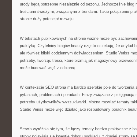
urody będą potrzebne niezależnie od sezonu. Jednocześnie blog m
treściami świeżymi, związanymi z trendami. Takie połączenie prak
stronie duży potencjał rozwoju.
W tekstach publikowanych na stronie ważne może być zachowan
praktyką. Czytelnicy blogów beauty często oczekują, że artykuł bę
ale również bliski codziennym doświadczeniom. Studio Veriss mo
potrzeby, tworząc treści, które brzmią jak magazynowy przewodni
może budować więź z odbiorcą.
W kontekście SEO strona ma bardzo szerokie pole do tworzenia a
pytaniach, problemach i poradach. Frazy związane z pielęgnacją n
potrzeby użytkowników wyszukiwarki. Można rozwijać tematy takie
Studio Veriss może więc działać jako rozbudowany poradnik beaut
Serwis wyróżnia się tym, że łączy tematy bardzo praktyczne z bar
strony pojawiają się kwestie doboru podkładu, z drugiej strony są