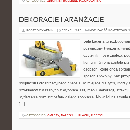
CATEGORIES:
ZBIORNIKI ROŚLINNE (AQUASCAPING)
DEKORACJE I ARANŻACJE
POSTED BY ADMIN
CZE - 7 - 2026
MOŻLIWOŚĆ KOMENTOWAN
Sala Lacerta to rozbudowan
poświęcony tworzeniu wyją
czytelnik może znaleźć po
komunii. Strona została pr
osobach, które chcą zorga
sposób spokojny, bez przy
pośpiechu i organizacyjnego chaosu. To miejsce dla tych, którzy 
przykładów związanych z wyborem sali, menu, dekoracji, atrakcji
wydarzenia oraz atmosfery całego spotkania. Nowości na stronie 
[…]
CATEGORIES:
OMLETY, NALEŚNIKI, PLACKI, PIEROGI