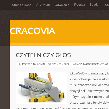
Archiwum
Przerwa
Spadek
Strona główna
Odwołanie
Spi
CRACOVIA
CZYTELNICZY GŁOS
POSTED BY ADMIN
CZE - 27 - 2026
MOŻLIWOŚĆ KOMENTOWA
Ekos-Sułów to inspirujący b
który pokazuje, że świadom
musi oznaczać wielkich wy
decyzji ani kosztownych zm
którym czytelnik może zna
oraz zrozumiałe teksty do
wyborów, domu, zakupów, podróży, gotowania, energii, recyklingu