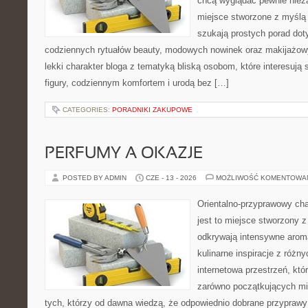
chcą wyglądać pewnie nieza
miejsce stworzone z myślą 
szukają prostych porad dot
codziennych rytuałów beauty, modowych nowinek oraz makijażowy
lekki charakter bloga z tematyką bliską osobom, które interesują 
figury, codziennym komfortem i urodą bez […]
CATEGORIES:
PORADNIKI ZAKUPOWE
PERFUMY A OKAZJE
POSTED BY ADMIN
CZE - 13 - 2026
MOŻLIWOŚĆ KOMENTOWA
Orientalno-przyprawowy char
jest to miejsce stworzony 
odkrywają intensywne aroma
kulinarne inspiracje z różny
internetowa przestrzeń, kt
zarówno początkujących mił
tych, którzy od dawna wiedzą, że odpowiednio dobrane przyprawy 