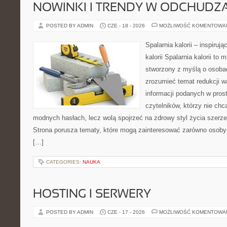
NOWINKI I TRENDY W ODCHUDZ
POSTED BY ADMIN
CZE - 18 - 2026
MOŻLIWOŚĆ KOMENTOWA
Spalarnia kalorii – inspiruj
kalorii Spalarnia kalorii to 
stworzony z myślą o osobac
zrozumieć temat redukcji w
informacji podanych w pros
czytelników, którzy nie chc
modnych hasłach, lecz wolą spojrzeć na zdrowy styl życia szerze
Strona porusza tematy, które mogą zainteresować zarówno osoby 
[…]
CATEGORIES:
NAUKA
HOSTING I SERWERY
POSTED BY ADMIN
CZE - 17 - 2026
MOŻLIWOŚĆ KOMENTOWA