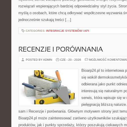
rozwiązań wspierających bardziej odpowiedzialny styl życia. Stro
myślą o osobach, które chcą odkrywać współczesne wyzwania śr
jednocześnie szukają treści […]
CATEGORIES:
INTEGRACJE SYSTEMÓW I API
RECENZJE I PORÓWNANIA
POSTED BY ADMIN
CZE - 20 - 2026
MOŻLIWOŚĆ KOMENTOWA
Bioarp24.pl to internetowa 
się wokół dermokosmetykó
odbierana jako punkt odnies
interesują się naturalnym p
serwis, która wpisuje się w
pielęgnacją bliższą naturz
sam i Recenzje i porównania. Głównym motywem strony jest tematy
Bioarp24.pl może zainteresować zarówno użytkowników szukają
produktów, jak i punkty sprzedaży, którzy poszukują ciekawych