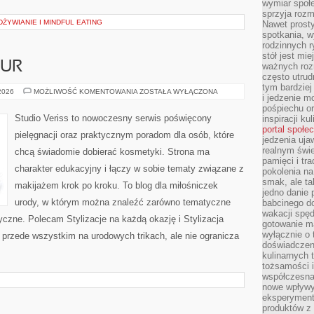
wymiar społe
sprzyja rozm
YWIANIE I MINDFUL EATING
Nawet prosty
spotkania, 
rodzinnych r
stół jest mi
ZUR
ważnych roz
często utrud
tym bardziej
STYLIZACJA
 2026
MOŻLIWOŚĆ KOMENTOWANIA
ZOSTAŁA WYŁĄCZONA
i jedzenie m
FRYZUR
pośpiechu or
Studio Veriss to nowoczesny serwis poświęcony
inspiracji ku
portal społe
pielęgnacji oraz praktycznym poradom dla osób, które
jedzenia uja
realnym świe
chcą świadomie dobierać kosmetyki. Strona ma
pamięci i tr
charakter edukacyjny i łączy w sobie tematy związane z
pokolenia na
smak, ale ta
makijażem krok po kroku. To blog dla miłośniczek
jedno danie 
urody, w którym można znaleźć zarówno tematyczne
babcinego d
wakacji spę
styczne. Polecam Stylizacje na każdą okazję i Stylizacja
gotowanie m
wyłącznie o 
ę przede wszystkim na urodowych trikach, ale nie ogranicza
doświadczeni
kulinarnych 
tożsamości i
współczesna 
nowe wpływy
eksperyment
produktów z 