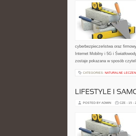
cyberbezpieczeństwa oraz firmowy
Internet Mobilny i 5G i Światłowod
zostaje pokazana w sposób czyteln
CATEGORIES:
NATURALNE LECZE
LIFESTYLE I SA
POSTED BY ADMIN
CZE - 15 -