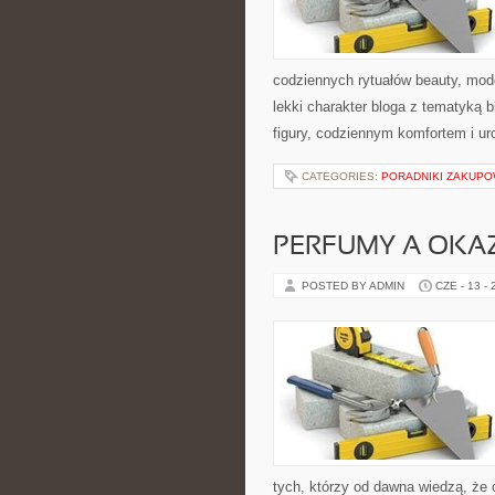
codziennych rytuałów beauty, mod
lekki charakter bloga z tematyką b
figury, codziennym komfortem i ur
CATEGORIES:
PORADNIKI ZAKUP
PERFUMY A OKA
POSTED BY ADMIN
CZE - 13 -
tych, którzy od dawna wiedzą, że 