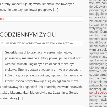
większą pop
a strony koncentruje się wokół smaków inspirowanych
do odżywiani
 znacznie szerszy, ponieważ przyprawy […]
produktów, i
starają się w
oznacza to, 
ICZE
zmieniać die
i zrozumieni
wpływają na
energii. Dom
CODZIENNYM ŻYCIU
nad tym, co 
nadmiar cuk
dodatków, a 
MATEMATYKA
026
MOŻLIWOŚĆ KOMENTOWANIA
ZOSTAŁA WYŁĄCZONA
smaki produ
W
CODZIENNYM
wymiar społe
ŻYCIU
SuperMatma.pl to praktyczny serwis internetowy
sprzyja rozm
Nawet prosty
poświęcony matematyce, który pokazuje, że świat liczb,
spotkania, 
wzorów, równań i logicznych zależności może być
rodzinnych r
stół jest mi
ciekawy. Strona została stworzona z myślą o osobach,
ważnych roz
często utrud
które chcą uczyć się w spokojny sposób. To miejsce, w
tym bardziej
którym osoba przygotowująca się do egzaminu może
i jedzenie m
pośpiechu or
o podstawowych zagadnień, jak i bardziej zaawansowanych
inspiracji ku
 także Matematyka i Matematyka na Egzaminie. Serwis
portal społe
jedzenia uja
e matematykę […]
realnym świe
pamięci i tr
pokolenia na