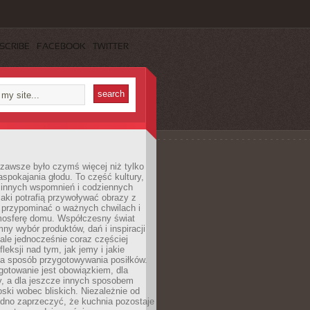
SCRIBE
FACEBOOK
TWITTER
zawsze było czymś więcej niż tylko
pokajania głodu. To część kultury,
dzinnych wspomnień i codziennych
aki potrafią przywoływać obrazy z
 przypominać o ważnych chwilach i
osferę domu. Współczesny świat
mny wybór produktów, dań i inspiracji
 ale jednocześnie coraz częściej
fleksji nad tym, jak jemy i jakie
a sposób przygotowywania posiłków.
gotowanie jest obowiązkiem, dla
y, a dla jeszcze innych sposobem
oski wobec bliskich. Niezależnie od
udno zaprzeczyć, że kuchnia pozostaje