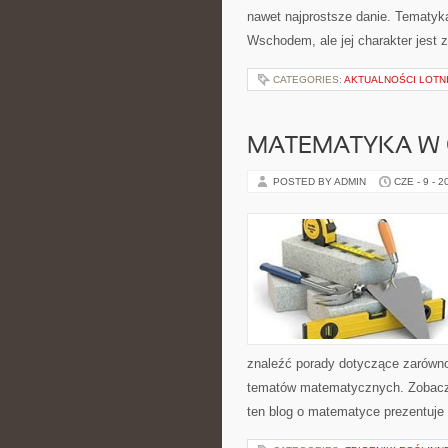
nawet najprostsze danie. Tematyk
Wschodem, ale jej charakter jest
CATEGORIES:
AKTUALNOŚCI LOTN
MATEMATYKA W 
POSTED BY ADMIN
CZE - 9 - 2
znaleźć porady dotyczące zarówn
tematów matematycznych. Zobacz
ten blog o matematyce prezentuj