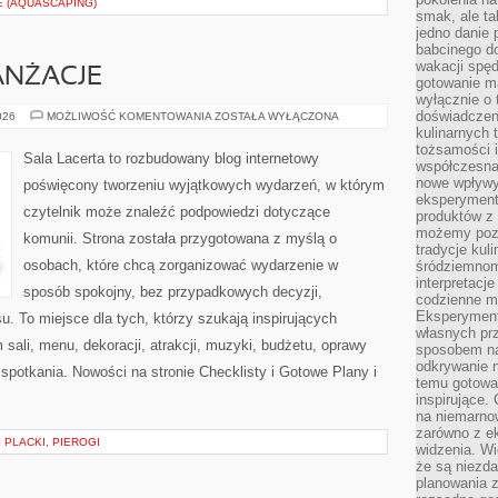
E (AQUASCAPING)
smak, ale ta
jedno danie 
babcinego d
wakacji spę
ANŻACJE
gotowanie m
wyłącznie o 
doświadczeni
DEKORACJE
026
MOŻLIWOŚĆ KOMENTOWANIA
ZOSTAŁA WYŁĄCZONA
I
kulinarnych 
ARANŻACJE
tożsamości i
Sala Lacerta to rozbudowany blog internetowy
współczesna 
nowe wpływy
poświęcony tworzeniu wyjątkowych wydarzeń, w którym
eksperyment
czytelnik może znaleźć podpowiedzi dotyczące
produktów z 
możemy pozn
komunii. Strona została przygotowana z myślą o
tradycje kul
osobach, które chcą zorganizować wydarzenie w
śródziemnom
interpretacj
sposób spokojny, bez przypadkowych decyzji,
codzienne m
Eksperyment
u. To miejsce dla tych, którzy szukają inspirujących
własnych pr
ali, menu, dekoracji, atrakcji, muzyki, budżetu, oprawy
sposobem na
odkrywanie 
spotkania. Nowości na stronie Checklisty i Gotowe Plany i
temu gotowan
inspirujące.
na niemarno
zarówno z e
 PLACKI, PIEROGI
widzenia. Wi
że są niezda
planowania 