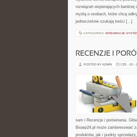
rozwiązań wspierających bardziej 
myślą o osobach, które chcą odk
jednocześnie szukają treści […]
CATEGORIES:
INTEGRACJE SYSTEM
RECENZJE I POR
POSTED BY ADMIN
CZE - 20 -
sam i Recenzje i porównania. Głów
Bioarp24.pl może zainteresować 
produktów, jak i punkty sprzedaż