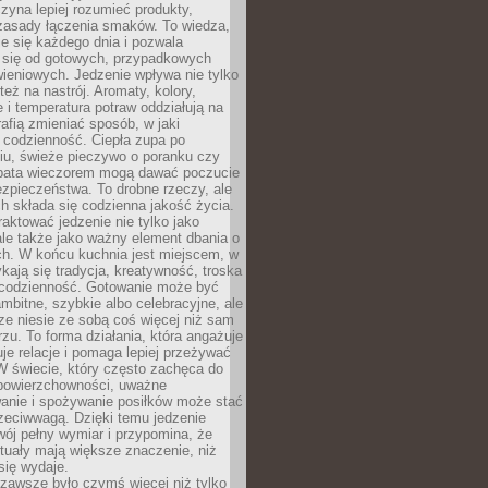
zyna lepiej rozumieć produkty,
 zasady łączenia smaków. To wiedza,
je się każdego dnia i pozwala
ć się od gotowych, przypadkowych
ieniowych. Jedzenie wpływa nie tylko
 też na nastrój. Aromaty, kolory,
 i temperatura potraw oddziałują na
rafią zmieniać sposób, w jaki
codzienność. Ciepła zupa po
iu, świeże pieczywo o poranku czy
rbata wieczorem mogą dawać poczucie
ezpieczeństwa. To drobne rzeczy, ale
ch składa się codzienna jakość życia.
raktować jedzenie nie tylko jako
le także jako ważny element dbania o
ych. W końcu kuchnia jest miejscem, w
kają się tradycja, kreatywność, troska
 codzienność. Gotowanie może być
ambitne, szybkie albo celebracyjne, ale
e niesie ze sobą coś więcej niż sam
erzu. To forma działania, która angażuje
je relacje i pomaga lepiej przeżywać
W świecie, który często zachęca do
 powierzchowności, uważne
anie i spożywanie posiłków może stać
zeciwwagą. Dzięki temu jedzenie
ój pełny wymiar i przypomina, że
tuały mają większe znaczenie, niż
się wydaje.
zawsze było czymś więcej niż tylko