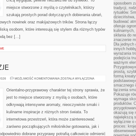
chcą wyglądać pewnie niezależnie od sylwetki. To
sposobem zas
miejsce stworzone z myślą o czytelnikach, którzy
tradycji, ro
rytuałów. Sm
szukają prostych porad dotyczących dobierania ubrań,
dzieciństwa,
budować atm
owych nowinek oraz makijażowych trików. Strona łączy
oferuje ogro
liską osobom, które interesują się stylem dla różnych typów
kulinarnych,
skłania do re
odą bez […]
znaczenie m
Dla jednych 
innych hobb
OWE
wyrażania tr
podejścia tr
ważnym elem
ZJE
Przygotowyw
prostą, szyb
formą kreaty
PERFUMY
 2026
MOŻLIWOŚĆ KOMENTOWANIA
ZOSTAŁA WYŁĄCZONA
podstawowyc
A
smacznego i
OKAZJE
łączenia sma
Orientalno-przyprawowy charakter tej strony sprawia, że
Pokazuje rów
jest to miejsce stworzony z myślą o osobach, które
wymaga skom
produktów. C
odkrywają intensywne aromaty, nieoczywiste smaki i
przygotowan
kulinarne inspiracje z różnych stron świata. To
okazują się 
największą s
internetowa przestrzeń, która może zainteresować
wyłącznie o 
proces: kroj
zarówno początkujących miłośników gotowania, jak i
obserwowani
odpowiednio dobrane przyprawy potrafią całkowicie odmienić
powstaje spó