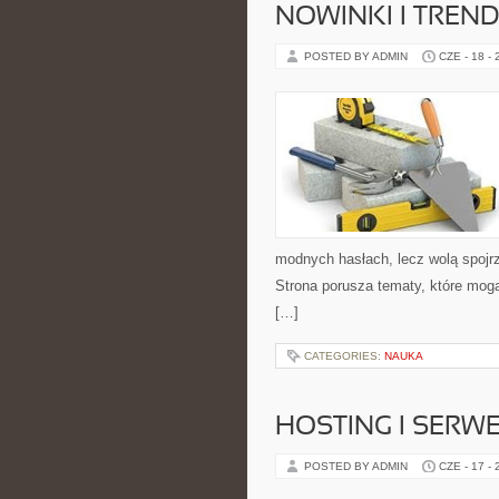
NOWINKI I TREN
POSTED BY ADMIN
CZE - 18 -
modnych hasłach, lecz wolą spojrz
Strona porusza tematy, które mog
[…]
CATEGORIES:
NAUKA
HOSTING I SERW
POSTED BY ADMIN
CZE - 17 -