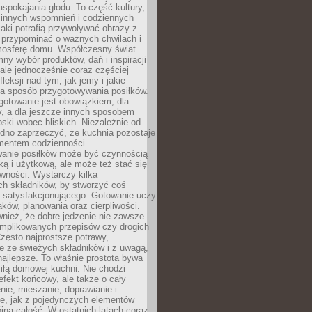
pokajania głodu. To część kultury,
dzinnych wspomnień i codziennych
aki potrafią przywoływać obrazy z
 przypominać o ważnych chwilach i
osferę domu. Współczesny świat
mny wybór produktów, dań i inspiracji
 ale jednocześnie coraz częściej
fleksji nad tym, jak jemy i jakie
a sposób przygotowywania posiłków.
gotowanie jest obowiązkiem, dla
y, a dla jeszcze innych sposobem
oski wobec bliskich. Niezależnie od
udno zaprzeczyć, że kuchnia pozostaje
entem codzienności.
anie posiłków może być czynnością
ką i użytkową, ale może też stać się
wności. Wystarczy kilka
h składników, by stworzyć coś
 satysfakcjonującego. Gotowanie uczy
ków, planowania oraz cierpliwości.
nież, że dobre jedzenie nie zawsze
plikowanych przepisów czy drogich
zęsto najprostsze potrawy,
e ze świeżych składników i z uwagą,
najlepsze. To właśnie prostota bywa
iłą domowej kuchni. Nie chodzi
efekt końcowy, ale także o cały
enie, mieszanie, doprawianie i
e, jak z pojedynczych elementów
jna całość. W ostatnich latach coraz