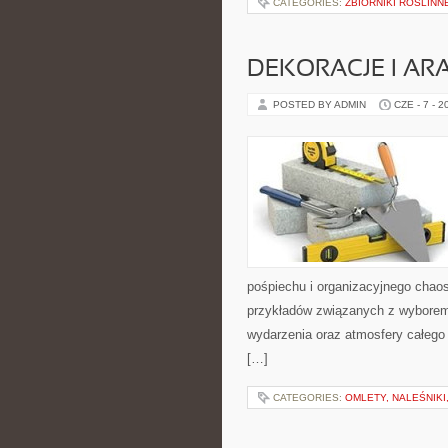
CATEGORIES:
ZBIORNIKI ROŚLINN
DEKORACJE I AR
POSTED BY ADMIN
CZE - 7 - 2
pośpiechu i organizacyjnego chaos
przykładów związanych z wyborem s
wydarzenia oraz atmosfery całego 
[…]
CATEGORIES:
OMLETY, NALEŚNIKI,