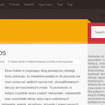
Przerwa
Spadek
Tagi
Tagi
nie
Spis Treści
SUB
OS
Jedzenie od 
sposobem zas
CZYTELNICZY
 2026
MOŻLIWOŚĆ KOMENTOWANIA
ZOSTAŁA WYŁĄCZONA
tradycji, ro
GŁOS
rytuałów. Sm
dzieciństwa,
Ekos-Sułów to inspirujący blog poświęcony ekologii,
budować atm
który pokazuje, że świadome podejście do przyrody nie
oferuje ogro
kulinarnych,
musi oznaczać wielkich wyrzeczeń, skomplikowanych
skłania do re
decyzji ani kosztownych zmian. To przestrzeń, w
znaczenie m
Dla jednych 
którym czytelnik może znaleźć wskazówki, ciekawostki
innych hobb
wyrażania tr
oraz zrozumiałe teksty dotyczące codziennych
podejścia tr
gotowania, energii, recyklingu, przyrody i nowoczesnych