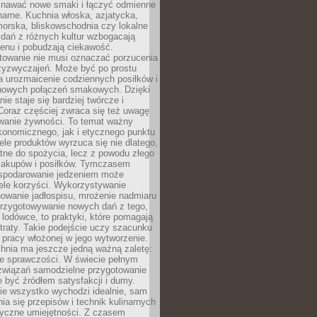
awać nowe smaki i łączyć odmienne
inarne. Kuchnia włoska, azjatycka,
orska, bliskowschodnia czy lokalne
e dań z różnych kultur wzbogacają
enu i pobudzają ciekawość.
owanie nie musi oznaczać porzucenia
zyzwyczajeń. Może być po prostu
 urozmaicenie codziennych posiłków i
nowych połączeń smakowych. Dzięki
ie staje się bardziej twórcze i
 Coraz częściej zwraca się też uwagę
wanie żywności. To temat ważny
konomicznego, jak i etycznego punktu
ele produktów wyrzuca się nie dlatego,
tne do spożycia, lecz z powodu złego
zakupów i posiłków. Tymczasem
spodarowanie jedzeniem może
ele korzyści. Wykorzystywanie
nowanie jadłospisu, mrożenie nadmiaru
przygotowywanie nowych dań z tego,
 lodówce, to praktyki, które pomagają
traty. Takie podejście uczy szacunku
i pracy włożonej w jego wytworzenie.
nia ma jeszcze jedną ważną zaletę:
ie sprawczości. W świecie pełnym
związań samodzielne przygotowanie
 być źródłem satysfakcji i dumy.
nie wszystko wychodzi idealnie, sam
ia się przepisów i technik kulinarnych
tyczne umiejętności. Z czasem