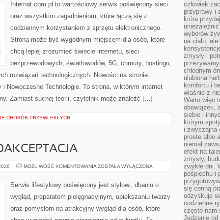
Internat.com.pl to wartościowy serwis poświęcony sieci
człowiek zac
przyprawy i
oraz wszystkim zagadnieniom, które łączą się z
która przyda
uniezależni
codziennym korzystaniem z sprzętu elektronicznego.
wyborów żyw
Strona może być wygodnym miejscem dla osób, które
na ciało, ale
konsystencje
chcą lepiej zrozumieć świecie internetu, sieci
zmysły i pot
bezprzewodowych, światłowodów, 5G, chmury, hostingu,
przeżywamy 
chłodnym dn
ch rozwiązań technologicznych. Nowości na stronie:
ulubiona he
komfortu i b
y i Nowoczesne Technologie. To strona, w którym internet
właśnie z ni
y. Zamiast suchej teorii, czytelnik może znaleźć […]
Warto więc t
obowiązek, a
siebie i inn
NIE CHORÓB PRZEWLEKŁYCH
którym spoty
i zwyczajna
proste albo 
niemal zawsz
MOAKCEPTACJA
efekt na tal
zmysły, budu
zwykłe dni. 
LIFESTYLE
 2026
MOŻLIWOŚĆ KOMENTOWANIA
ZOSTAŁA WYŁĄCZONA
I
pośpiechu i
SAMOAKCEPTACJA
przygotowyw
Serwis lifestylowy poświęcony jest stylowi, dbaniu o
się cenną pr
odzyskuje sw
wygląd, preparatom pielęgnacyjnym, upiększaniu twarzy
codzienne ry
oraz pomysłom na atrakcyjny wygląd dla osób, które
często nam 
Jedzenie od 