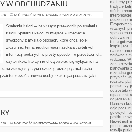
możemy pozn
DY W ODCHUDZANIU
tradycje kul
śródziemnom
NOWINKI
interpretacj
 2026
MOŻLIWOŚĆ KOMENTOWANIA
ZOSTAŁA WYŁĄCZONA
I
codzienne m
TRENDY
Eksperyment
W
Spalarnia kalorii – inspirujący przewodnik po spalaniu
ODCHUDZANIU
własnych pr
sposobem na
kalorii Spalarnia kalorii to miejsce w internecie
odkrywanie 
stworzony z myślą o osobach, które chcą lepiej
temu gotowan
inspirujące.
zrozumieć temat redukcji wagi i szukają czytelnych
na niemarno
informacji podanych w prosty sposób. To przestrzeń dla
zarówno z e
widzenia. Wi
czytelników, którzy nie chcą opierać się wyłącznie na
że są niezda
planowania 
eć na zdrowy styl życia szerzej: przez pryzmat ruchu.
rozsądne go
ą zainteresować zarówno osoby szukające podstaw, jak i
przynieść wi
resztek, pla
potraw czy 
co zostało w
ograniczać s
do jedzenia 
Domowa kuch
daje poczuc
ERY
gotowych ro
posiłku może
Nawet jeśli 
HOSTING
 2026
MOŻLIWOŚĆ KOMENTOWANIA
ZOSTAŁA WYŁĄCZONA
proces uczen
I
SERWERY
rozwija prak