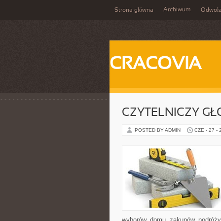
Archiwum
Strona główna
Odwoła
CRACOVIA
CZYTELNICZY GŁ
POSTED BY ADMIN
CZE - 27 -
wyborów, domu, zakupów, podróży, 