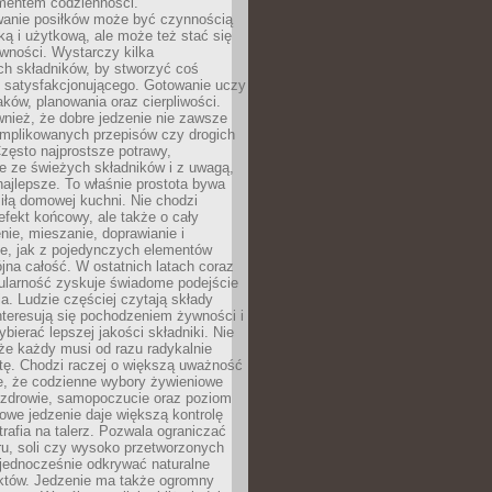
entem codzienności.
anie posiłków może być czynnością
ką i użytkową, ale może też stać się
wności. Wystarczy kilka
h składników, by stworzyć coś
 satysfakcjonującego. Gotowanie uczy
ków, planowania oraz cierpliwości.
nież, że dobre jedzenie nie zawsze
plikowanych przepisów czy drogich
zęsto najprostsze potrawy,
e ze świeżych składników i z uwagą,
najlepsze. To właśnie prostota bywa
iłą domowej kuchni. Nie chodzi
efekt końcowy, ale także o cały
enie, mieszanie, doprawianie i
e, jak z pojedynczych elementów
jna całość. W ostatnich latach coraz
ularność zyskuje świadome podejście
a. Ludzie częściej czytają składy
nteresują się pochodzeniem żywności i
ybierać lepszej jakości składniki. Nie
że każdy musi od razu radykalnie
tę. Chodzi raczej o większą uważność
e, że codzienne wybory żywieniowe
 zdrowie, samopoczucie oraz poziom
owe jedzenie daje większą kontrolę
trafia na talerz. Pozwala ograniczać
ru, soli czy wysoko przetworzonych
jednocześnie odkrywać naturalne
któw. Jedzenie ma także ogromny