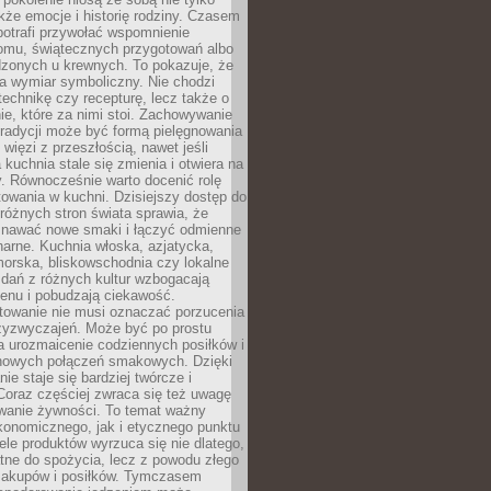
kże emocje i historię rodziny. Czasem
potrafi przywołać wspomnienie
omu, świątecznych przygotowań albo
dzonych u krewnych. To pokazuje, że
a wymiar symboliczny. Nie chodzi
technikę czy recepturę, lecz także o
e, które za nimi stoi. Zachowywanie
tradycji może być formą pielęgnowania
 więzi z przeszłością, nawet jeśli
kuchnia stale się zmienia i otwiera na
. Równocześnie warto docenić rolę
owania w kuchni. Dzisiejszy dostęp do
różnych stron świata sprawia, że
awać nowe smaki i łączyć odmienne
inarne. Kuchnia włoska, azjatycka,
orska, bliskowschodnia czy lokalne
e dań z różnych kultur wzbogacają
enu i pobudzają ciekawość.
owanie nie musi oznaczać porzucenia
zyzwyczajeń. Może być po prostu
 urozmaicenie codziennych posiłków i
nowych połączeń smakowych. Dzięki
ie staje się bardziej twórcze i
 Coraz częściej zwraca się też uwagę
wanie żywności. To temat ważny
konomicznego, jak i etycznego punktu
ele produktów wyrzuca się nie dlatego,
tne do spożycia, lecz z powodu złego
zakupów i posiłków. Tymczasem