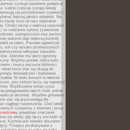
ularność zyskuje świadome podejście
a. Ludzie częściej czytają składy
nteresują się pochodzeniem żywności i
ybierać lepszej jakości składniki. Nie
że każdy musi od razu radykalnie
tę. Chodzi raczej o większą uważność
e, że codzienne wybory żywieniowe
 zdrowie, samopoczucie oraz poziom
owe jedzenie daje większą kontrolę
trafia na talerz. Pozwala ograniczać
ru, soli czy wysoko przetworzonych
jednocześnie odkrywać naturalne
któw. Jedzenie ma także ogromny
czny. Wspólny posiłek zbliża ludzi,
owom i tworzy poczucie bliskości.
 obiad może stać się okazją do
wymiany doświadczeń i budowania
ytuałów. W wielu domach to właśnie
ejscem, przy którym toczy się najwięcej
mów. Współczesne tempo życia
nia pielęgnowanie takich chwil, jednak
 warto je doceniać. Wspólne gotowanie
oże stać się przeciwwagą dla
az ciągłego rozproszenia. Choć wiele
linarnych czerpiemy z internetu i przez
cznościowy
prawdziwe znaczenie
wnia się wtedy, gdy łączy ono ludzi w
cie. Kuchnia jest również obszarem
adycji. Przepisy przekazywane z
 pokolenie niosą ze sobą nie tylko