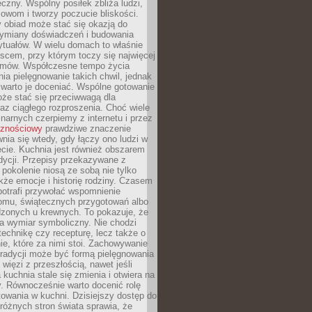
czny. Wspólny posiłek zbliża ludzi,
owom i tworzy poczucie bliskości.
 obiad może stać się okazją do
wymiany doświadczeń i budowania
ytuałów. W wielu domach to właśnie
ejscem, przy którym toczy się najwięcej
mów. Współczesne tempo życia
nia pielęgnowanie takich chwil, jednak
 warto je doceniać. Wspólne gotowanie
oże stać się przeciwwagą dla
az ciągłego rozproszenia. Choć wiele
linarnych czerpiemy z internetu i przez
cznościowy
prawdziwe znaczenie
wnia się wtedy, gdy łączy ono ludzi w
cie. Kuchnia jest również obszarem
adycji. Przepisy przekazywane z
 pokolenie niosą ze sobą nie tylko
kże emocje i historię rodziny. Czasem
potrafi przywołać wspomnienie
omu, świątecznych przygotowań albo
dzonych u krewnych. To pokazuje, że
a wymiar symboliczny. Nie chodzi
technikę czy recepturę, lecz także o
e, które za nimi stoi. Zachowywanie
tradycji może być formą pielęgnowania
 więzi z przeszłością, nawet jeśli
kuchnia stale się zmienia i otwiera na
. Równocześnie warto docenić rolę
owania w kuchni. Dzisiejszy dostęp do
różnych stron świata sprawia, że