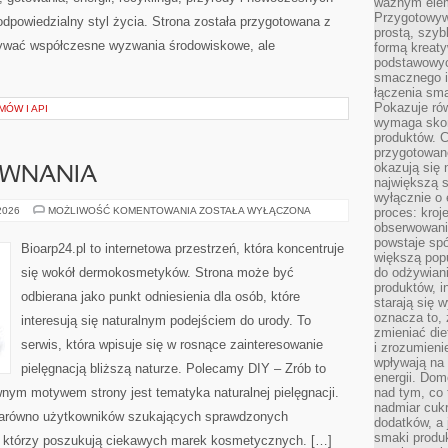
ważnym elem
Przygotowyw
odpowiedzialny styl życia. Strona została przygotowana z
prostą, szyb
rywać współczesne wyzwania środowiskowe, ale
formą kreaty
podstawowyc
smacznego i
łączenia sma
Pokazuje rów
ÓW I API
wymaga skom
produktów. C
przygotowan
okazują się 
ÓWNANIA
największą s
wyłącznie o 
RECENZJE
 2026
MOŻLIWOŚĆ KOMENTOWANIA
ZOSTAŁA WYŁĄCZONA
proces: kroj
I
obserwowani
PORÓWNANIA
powstaje spó
Bioarp24.pl to internetowa przestrzeń, która koncentruje
większą pop
się wokół dermokosmetyków. Strona może być
do odżywiani
produktów, i
odbierana jako punkt odniesienia dla osób, które
starają się w
oznacza to, 
interesują się naturalnym podejściem do urody. To
zmieniać die
serwis, która wpisuje się w rosnące zainteresowanie
i zrozumieni
wpływają na
pielęgnacją bliższą naturze. Polecamy DIY – Zrób to
energii. Dom
nym motywem strony jest tematyka naturalnej pielęgnacji.
nad tym, co 
nadmiar cuk
zarówno użytkowników szukających sprawdzonych
dodatków, a 
smaki produ
y, którzy poszukują ciekawych marek kosmetycznych. […]