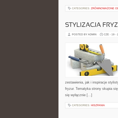
CATEGORIES:
ZRÓWNOWAŻONE ODŻ
STYLIZACJA FRY
POSTED BY ADMIN
CZE - 19 -
zestawienia, jak i inspiracje styli
fryzur. Tematyka strony skupia si
się wyłącznie […]
CATEGORIES:
HISZPANIA