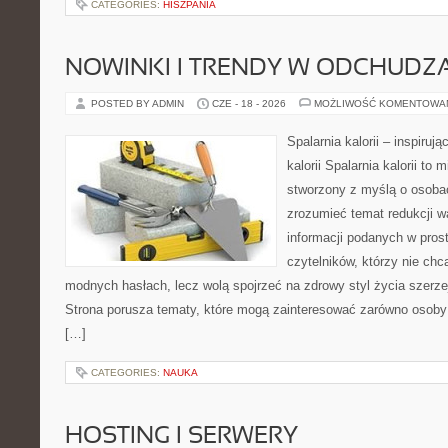
CATEGORIES:
HISZPANIA
NOWINKI I TRENDY W ODCHUDZ
POSTED BY ADMIN
CZE - 18 - 2026
MOŻLIWOŚĆ KOMENTOWA
Spalarnia kalorii – inspiruj
kalorii Spalarnia kalorii to 
stworzony z myślą o osobac
zrozumieć temat redukcji w
informacji podanych w pros
czytelników, którzy nie chc
modnych hasłach, lecz wolą spojrzeć na zdrowy styl życia szerze
Strona porusza tematy, które mogą zainteresować zarówno osoby 
[…]
CATEGORIES:
NAUKA
HOSTING I SERWERY