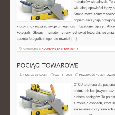
materiałów wizualnych. To w
wizualnej opowieści łączy si
Strona może zainteresować
dopiero zaczynają przygodę z
którzy chcą rozwijać swoje umiejętności. Kategorie: Sprzęt i Akce
Fotografii. Głównym tematem strony jest świat fotografii, rozumian
sprzętu fotograficznego, ale również […]
CATEGORIES:
KUCHENNE EKSPERYMENTY
POCIĄGI TOWAROWE
POSTED BY ADMIN
CZE - 5 - 2026
MOŻLIWOŚĆ KOMENTOWAN
CTCU to strona dla pasjonat
podróżach kolejowych oraz 
ruchem pociągów. To przest
z myślą o osobach, które i
ale również o czytelnikach