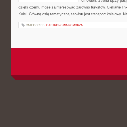
omówień. Strona łączy pasj
dzięki czemu może zainteresować zarówno turystów. Ciekawe linki t
Kolei. Główną osią tematyczną serwisu jest transport kolejowy. N
CATEGORIES:
GASTRONOMIA POMORZA