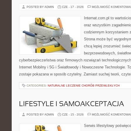
POSTED BY ADMIN
CZE - 17 - 2026
MOŻLIWOŚĆ KOMENTOWA
Internat.com.pl to wartości
oraz wszystkim zagadnienio
codziennym korzystaniem z 
Strona może być wygodnym 
chcą lepiej zrozumieć świeci
bezprzewodowych, światłow
cyberbezpieczeństwa oraz firmowych rozwiązań technologicznych.
Internet Mobilny i 5G i Światłowody i Nowoczesne Technologie. To
zostaje pokazana w sposób czytelny. Zamiast suchej teorii, czyt
CATEGORIES:
NATURALNE LECZENIE CHORÓB PRZEWLEKŁYCH
LIFESTYLE I SAMOAKCEPTACJA
POSTED BY ADMIN
CZE - 15 - 2026
MOŻLIWOŚĆ KOMENTOWA
Serwis lifestylowy poświęco