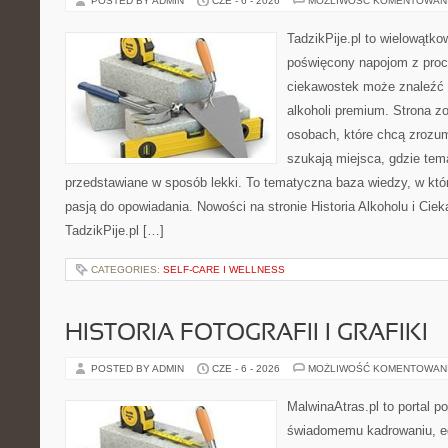
POSTED BY ADMIN
CZE - 6 - 2026
MOŻLIWOŚĆ KOMENTOWAN
TadzikPije.pl to wielowątk
poświęcony napojom z proc
ciekawostek może znaleźć 
alkoholi premium. Strona z
osobach, które chcą zrozu
szukają miejsca, gdzie tem
przedstawiane w sposób lekki. To tematyczna baza wiedzy, w któ
pasją do opowiadania. Nowości na stronie Historia Alkoholu i Ciek
TadzikPije.pl […]
CATEGORIES:
SELF-CARE I WELLNESS
HISTORIA FOTOGRAFII I GRAFIKI
POSTED BY ADMIN
CZE - 6 - 2026
MOŻLIWOŚĆ KOMENTOWAN
MalwinaAtras.pl to portal 
świadomemu kadrowaniu, ed