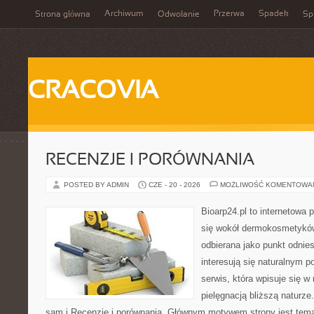
Archiwum
Przerwa
Spadek
Strona główna
Odwołanie
Spi
CRACOVIA
RECENZJE I PORÓWNANIA
POSTED BY ADMIN
CZE - 20 - 2026
MOŻLIWOŚĆ KOMENTOWA
Bioarp24.pl to internetowa 
się wokół dermokosmetykó
odbierana jako punkt odnies
interesują się naturalnym p
serwis, która wpisuje się w
pielęgnacją bliższą naturz
sam i Recenzje i porównania. Głównym motywem strony jest tematy