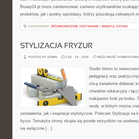
Bioarp24.pl może zainteresować zarówno użytkowników szukają
produktów, jak i punkty sprzedaży, którzy poszukują ciekawych
CATEGORIES:
ZRÓWNOWAŻONE ODŻYWIANIE I MINDFUL EATING
STYLIZACJA FRYZUR
POSTED BY ADMIN
CZE - 19 - 2026
MOŻLIWOŚĆ KOMENTOWA
Studio Veriss to nowoczes
pielęgnacji oraz praktyczn
chcą świadomie dobierać k
charakter edukacyjny i łąc
makijażem krok po kroku. T
urody, w którym można zna
zestawienia, jak i inspiracje stylistyczne. Polecam Stylizacje na k
fryzur. Tematyka strony skupia się przede wszystkim na urodowych
się wyłącznie […]