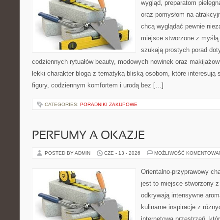
wygląd, preparatom pielęgn
oraz pomysłom na atrakcyjn
chcą wyglądać pewnie nieza
miejsce stworzone z myślą 
szukają prostych porad dot
codziennych rytuałów beauty, modowych nowinek oraz makijażowy
lekki charakter bloga z tematyką bliską osobom, które interesują 
figury, codziennym komfortem i urodą bez […]
CATEGORIES:
PORADNIKI ZAKUPOWE
PERFUMY A OKAZJE
POSTED BY ADMIN
CZE - 13 - 2026
MOŻLIWOŚĆ KOMENTOWA
Orientalno-przyprawowy char
jest to miejsce stworzony 
odkrywają intensywne aroma
kulinarne inspiracje z różny
internetowa przestrzeń, kt