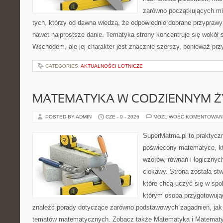
zarówno początkujących mił
tych, którzy od dawna wiedzą, że odpowiednio dobrane przyprawy 
nawet najprostsze danie. Tematyka strony koncentruje się wokół
Wschodem, ale jej charakter jest znacznie szerszy, ponieważ pr
CATEGORIES:
AKTUALNOŚCI LOTNICZE
MATEMATYKA W CODZIENNYM Ż
POSTED BY ADMIN
CZE - 9 - 2026
MOŻLIWOŚĆ KOMENTOWAN
SuperMatma.pl to praktyczn
poświęcony matematyce, któ
wzorów, równań i logicznyc
ciekawy. Strona została st
które chcą uczyć się w spo
którym osoba przygotowują
znaleźć porady dotyczące zarówno podstawowych zagadnień, jak
tematów matematycznych. Zobacz także Matematyka i Matematy