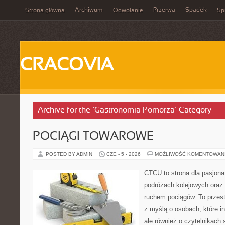
Archiwum
Przerwa
Spadek
Strona główna
Odwołanie
Spi
CRACOVIA
Archive for the ‘Gastronomia Pomorza’ Category
POCIĄGI TOWAROWE
POSTED BY ADMIN
CZE - 5 - 2026
MOŻLIWOŚĆ KOMENTOWAN
CTCU to strona dla pasjonat
podróżach kolejowych oraz 
ruchem pociągów. To przest
z myślą o osobach, które i
ale również o czytelnikach