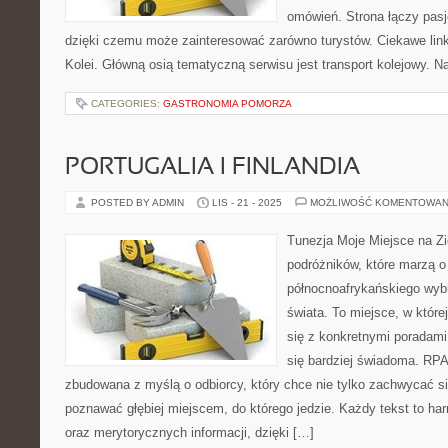
omówień. Strona łączy pasj
dzięki czemu może zainteresować zarówno turystów. Ciekawe linki t
Kolei. Główną osią tematyczną serwisu jest transport kolejowy. N
CATEGORIES:
GASTRONOMIA POMORZA
PORTUGALIA I FINLANDIA
POSTED BY ADMIN
LIS - 21 - 2025
MOŻLIWOŚĆ KOMENTOWAN
Tunezja Moje Miejsce na Zie
podróżników, które marzą o
północnoafrykańskiego wyb
świata. To miejsce, w któr
się z konkretnymi poradami
się bardziej świadoma. RP
zbudowana z myślą o odbiorcy, który chce nie tylko zachwycać si
poznawać głębiej miejscem, do którego jedzie. Każdy tekst to h
oraz merytorycznych informacji, dzięki […]