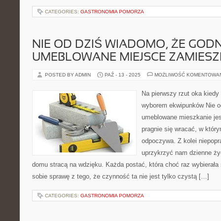
CATEGORIES:
GASTRONOMIA POMORZA
NIE OD DZIŚ WIADOMO, ŻE GODN
UMEBLOWANE MIEJSCE ZAMIESZ
POSTED BY ADMIN
PAŹ - 13 - 2025
MOŻLIWOŚĆ KOMENTOWA
Na pierwszy rzut oka kiedy
wyborem ekwipunków Nie od
umeblowane mieszkanie jes
pragnie się wracać, w któr
odpoczywa. Z kolei niepop
uprzykrzyć nam dzienne życ
domu stracą na wdzięku. Każda postać, która choć raz wybierała
sobie sprawę z tego, że czynność ta nie jest tylko czystą […]
CATEGORIES:
GASTRONOMIA POMORZA