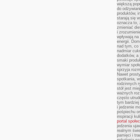
większą pop
do odżywiani
produktów, i
starają się w
oznacza to, 
zmieniać die
i zrozumieni
wpływają na
energii. Dom
nad tym, co 
nadmiar cuk
dodatków, a 
smaki produ
wymiar społe
sprzyja rozm
Nawet prosty
spotkania, 
rodzinnych r
stół jest mi
ważnych roz
często utrud
tym bardziej
i jedzenie m
pośpiechu or
inspiracji ku
portal społe
jedzenia uja
realnym świe
pamięci i tr
pokolenia na