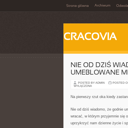
Archiwum
Strona główna
Odwoła
CRACOVIA
NIE OD DZIŚ WI
UMEBLOWANE MI
POSTED BY ADMIN
POSTED ON
WYŁĄCZONA
Na pierwszy rzut oka kiedy zast
Nie od dziś wiadomo, że godnie u
wracać, w którym przyjemnie się 
uprzykrzyć nam dzienne życie i s