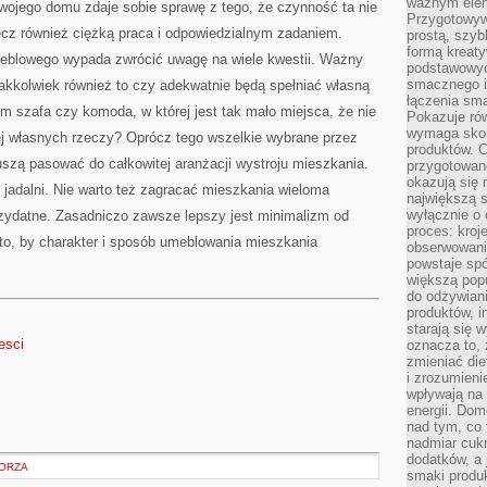
ważnym elem
swojego domu zdaje sobie sprawę z tego, że czynność ta nie
Przygotowyw
lecz również ciężką praca i odpowiedzialnym zadaniem.
prostą, szyb
formą kreaty
meblowego wypada zwrócić uwagę na wiele kwestii. Ważny
podstawowyc
smacznego i
 jakkolwiek również to czy adekwatnie będą spełniać własną
łączenia sma
m szafa czy komoda, w której jest tak mało miejsca, że nie
Pokazuje rów
wymaga skom
ej własnych rzeczy? Oprócz tego wszelkie wybrane przez
produktów. C
szą pasować do całkowitej aranżacji wystroju mieszkania.
przygotowan
okazują się 
jadalni. Nie warto też zagracać mieszkania wieloma
największą s
wyłącznie o 
rzydatne. Zasadniczo zawsze lepszy jest minimalizm od
proces: kroj
to, by charakter i sposób umeblowania mieszkania
obserwowani
powstaje spó
większą pop
do odżywiani
produktów, i
starają się w
resci
oznacza to, 
zmieniać die
i zrozumieni
wpływają na
energii. Dom
nad tym, co 
nadmiar cuk
dodatków, a 
ORZA
smaki produ