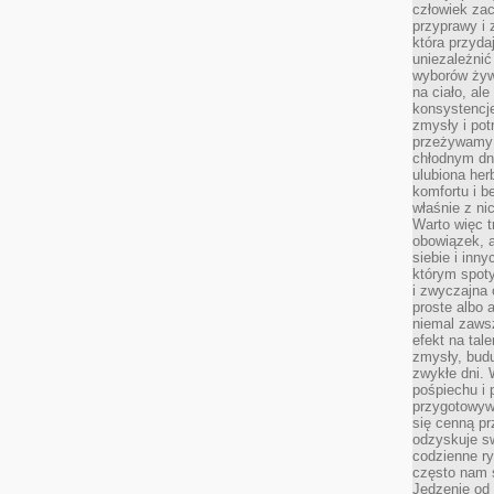
człowiek zac
przyprawy i
która przyda
uniezależni
wyborów żyw
na ciało, ale
konsystencje
zmysły i pot
przeżywamy 
chłodnym dn
ulubiona he
komfortu i b
właśnie z ni
Warto więc t
obowiązek, a
siebie i inn
którym spoty
i zwyczajna
proste albo 
niemal zawsz
efekt na tal
zmysły, budu
zwykłe dni. 
pośpiechu i
przygotowyw
się cenną pr
odzyskuje sw
codzienne ry
często nam 
Jedzenie od 