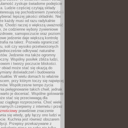
ularność zyskuje świadome podejście
a. Ludzie częściej czytają składy
nteresują się pochodzeniem żywności i
ybierać lepszej jakości składniki. Nie
że każdy musi od razu radykalnie
tę. Chodzi raczej o większą uważność
e, że codzienne wybory żywieniowe
 zdrowie, samopoczucie oraz poziom
owe jedzenie daje większą kontrolę
trafia na talerz. Pozwala ograniczać
ru, soli czy wysoko przetworzonych
jednocześnie odkrywać naturalne
któw. Jedzenie ma także ogromny
czny. Wspólny posiłek zbliża ludzi,
owom i tworzy poczucie bliskości.
 obiad może stać się okazją do
wymiany doświadczeń i budowania
ytuałów. W wielu domach to właśnie
ejscem, przy którym toczy się najwięcej
mów. Współczesne tempo życia
nia pielęgnowanie takich chwil, jednak
 warto je doceniać. Wspólne gotowanie
oże stać się przeciwwagą dla
az ciągłego rozproszenia. Choć wiele
linarnych czerpiemy z internetu i przez
cznościowy
prawdziwe znaczenie
wnia się wtedy, gdy łączy ono ludzi w
cie. Kuchnia jest również obszarem
adycji. Przepisy przekazywane z
 pokolenie niosą ze sobą nie tylko