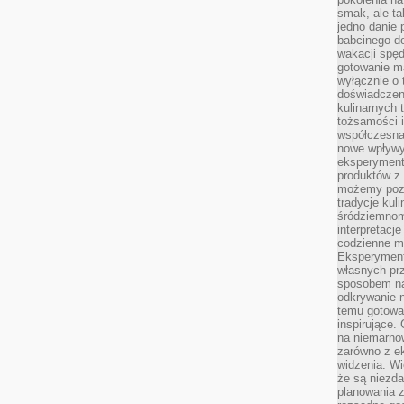
smak, ale ta
jedno danie 
babcinego d
wakacji spę
gotowanie m
wyłącznie o 
doświadczeni
kulinarnych 
tożsamości i
współczesna 
nowe wpływy
eksperyment
produktów z 
możemy pozn
tradycje kul
śródziemnom
interpretacj
codzienne m
Eksperyment
własnych pr
sposobem na
odkrywanie 
temu gotowan
inspirujące.
na niemarno
zarówno z e
widzenia. Wi
że są niezda
planowania 