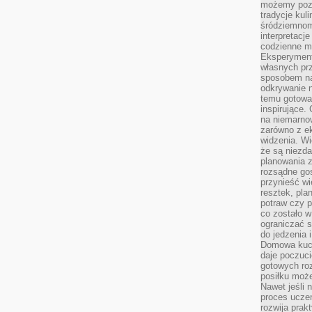
możemy pozn
tradycje kul
śródziemnom
interpretacj
codzienne m
Eksperyment
własnych pr
sposobem na
odkrywanie 
temu gotowan
inspirujące.
na niemarno
zarówno z e
widzenia. Wi
że są niezda
planowania 
rozsądne go
przynieść wi
resztek, pla
potraw czy 
co zostało w
ograniczać s
do jedzenia 
Domowa kuch
daje poczuc
gotowych ro
posiłku może
Nawet jeśli 
proces uczen
rozwija prak