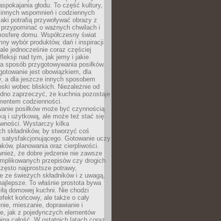
pokajania głodu. To część kultury,
dzinnych wspomnień i codziennych
aki potrafią przywoływać obrazy z
 przypominać o ważnych chwilach i
osferę domu. Współczesny świat
mny wybór produktów, dań i inspiracji
 ale jednocześnie coraz częściej
fleksji nad tym, jak jemy i jakie
a sposób przygotowywania posiłków.
gotowanie jest obowiązkiem, dla
y, a dla jeszcze innych sposobem
oski wobec bliskich. Niezależnie od
udno zaprzeczyć, że kuchnia pozostaje
entem codzienności.
anie posiłków może być czynnością
ką i użytkową, ale może też stać się
wności. Wystarczy kilka
h składników, by stworzyć coś
 satysfakcjonującego. Gotowanie uczy
ków, planowania oraz cierpliwości.
nież, że dobre jedzenie nie zawsze
plikowanych przepisów czy drogich
zęsto najprostsze potrawy,
e ze świeżych składników i z uwagą,
najlepsze. To właśnie prostota bywa
iłą domowej kuchni. Nie chodzi
efekt końcowy, ale także o cały
enie, mieszanie, doprawianie i
e, jak z pojedynczych elementów
jna całość. W ostatnich latach coraz