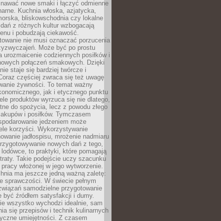
awać nowe smaki i łączyć odmienne
inarne. Kuchnia włoska, azjatycka,
orska, bliskowschodnia czy lokalne
e dań z różnych kultur wzbogacają
enu i pobudzają ciekawość.
owanie nie musi oznaczać porzucenia
zyzwyczajeń. Może być po prostu
 urozmaicenie codziennych posiłków i
nowych połączeń smakowych. Dzięki
ie staje się bardziej twórcze i
 Coraz częściej zwraca się też uwagę
wanie żywności. To temat ważny
konomicznego, jak i etycznego punktu
ele produktów wyrzuca się nie dlatego,
tne do spożycia, lecz z powodu złego
zakupów i posiłków. Tymczasem
spodarowanie jedzeniem może
ele korzyści. Wykorzystywanie
nowanie jadłospisu, mrożenie nadmiaru
przygotowywanie nowych dań z tego,
 lodówce, to praktyki, które pomagają
traty. Takie podejście uczy szacunku
i pracy włożonej w jego wytworzenie.
nia ma jeszcze jedną ważną zaletę:
ie sprawczości. W świecie pełnym
związań samodzielne przygotowanie
 być źródłem satysfakcji i dumy.
nie wszystko wychodzi idealnie, sam
ia się przepisów i technik kulinarnych
tyczne umiejętności. Z czasem