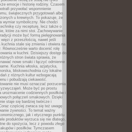
kże emocje i historię rodziny. Czasem
potrafi przywołać wspomnienie
omu, świątecznych przygotowań albo
dzonych u krewnych. To pokazuje, że
a wymiar symboliczny. Nie chodzi
technikę czy recepturę, lecz także o
e, które za nimi stoi. Zachowywanie
tradycji może być formą pielęgnowania
 więzi z przeszłością, nawet jeśli
kuchnia stale się zmienia i otwiera na
. Równocześnie warto docenić rolę
owania w kuchni. Dzisiejszy dostęp do
różnych stron świata sprawia, że
awać nowe smaki i łączyć odmienne
inarne. Kuchnia włoska, azjatycka,
orska, bliskowschodnia czy lokalne
e dań z różnych kultur wzbogacają
enu i pobudzają ciekawość.
owanie nie musi oznaczać porzucenia
zyzwyczajeń. Może być po prostu
 urozmaicenie codziennych posiłków i
nowych połączeń smakowych. Dzięki
ie staje się bardziej twórcze i
 Coraz częściej zwraca się też uwagę
wanie żywności. To temat ważny
konomicznego, jak i etycznego punktu
ele produktów wyrzuca się nie dlatego,
tne do spożycia, lecz z powodu złego
zakupów i posiłków. Tymczasem