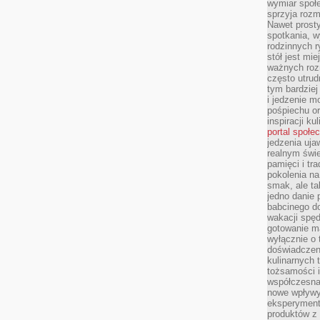
wymiar społe
sprzyja rozm
Nawet prosty
spotkania, 
rodzinnych r
stół jest mi
ważnych roz
często utrud
tym bardziej
i jedzenie m
pośpiechu or
inspiracji ku
portal społe
jedzenia uja
realnym świe
pamięci i tr
pokolenia na
smak, ale ta
jedno danie 
babcinego d
wakacji spę
gotowanie m
wyłącznie o 
doświadczeni
kulinarnych 
tożsamości i
współczesna 
nowe wpływy
eksperyment
produktów z 