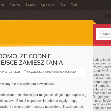
Przerwa
Spadek
Tagi
Tagi
nie
Spis Treści
SUB
ADOMO, ŻE GODNIE
Jedzenie od 
EJSCE ZAMIESZKANIA
sposobem zas
tradycji, ro
rytuałów. Sm
NIE
 PAŹ - 13 - 2025
MOŻLIWOŚĆ KOMENTOWANIA
ZOSTAŁA
dzieciństwa,
OD
DZIŚ
budować atm
WIADOMO,
oferuje ogro
ŻE
anawiamy się nad wyborem ekwipunków
GODNIE
kulinarnych,
UMEBLOWANE
skłania do re
MIEJSCE
znaczenie m
ZAMIESZKANIA
meblowane mieszkanie jest miejscem, do jakiego pragnie się
Dla jednych 
innych hobb
odpoczywa. Z kolei niepoprawnie dobrane regały mogą
wyrażania tr
prawić, że wnętrza domu stracą na wdzięku. Każda postać,
podejścia tr