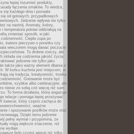
zyna lepiej rozumieć produkty,
 zasady łączenia smaków. To wiedza,
je się każdego dnia i pozwala
ć się od gotowych, przypadkowych
ieniowych. Jedzenie wpływa nie tylko
 też na nastrój. Aromaty, kolory,
 i temperatura potraw oddziałują na
rafią zmieniać sposób, w jaki
codzienność. Ciepła zupa po
iu, świeże pieczywo o poranku czy
rbata wieczorem mogą dawać poczucie
ezpieczeństwa. To drobne rzeczy, ale
ch składa się codzienna jakość życia.
raktować jedzenie nie tylko jako
le także jako ważny element dbania o
ych. W końcu kuchnia jest miejscem, w
kają się tradycja, kreatywność, troska
 codzienność. Gotowanie może być
ambitne, szybkie albo celebracyjne, ale
e niesie ze sobą coś więcej niż sam
erzu. To forma działania, która angażuje
je relacje i pomaga lepiej przeżywać
W świecie, który często zachęca do
 powierzchowności, uważne
anie i spożywanie posiłków może stać
zeciwwagą. Dzięki temu jedzenie
ój pełny wymiar i przypomina, że
tuały mają większe znaczenie, niż
się wydaje.
zawsze było czymś więcej niż tylko