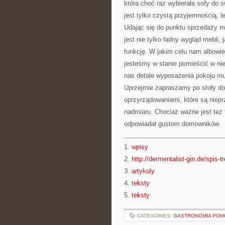
która choć raz wybierała sofy do 
jest tylko czystą przyjemnością, 
Udając się do punktu sprzedaży 
jest nie tylko ładny wygląd mebli,
funkcję. W jakim celu nam albowie
jesteśmy w stanie pomieścić w ni
nas detale wyposażenia pokoju mu
Uprzejmie zapraszamy po stoły do 
oprzyrządowaniami, które są niep
nadmiaru. Chociaż ważne jest też 
odpowiadał gustom domowników.
1.
wpisy
2.
http://dermentalist-gin.de/spis-t
3.
artykuly
4.
teksty
5.
teksty
CATEGORIES:
GASTRONOMIA POM