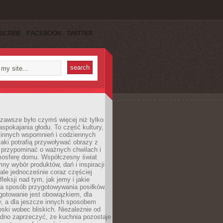
SCRIBE
FACEBOOK
TWITTER
zawsze było czymś więcej niż tylko
pokajania głodu. To część kultury,
dzinnych wspomnień i codziennych
aki potrafią przywoływać obrazy z
 przypominać o ważnych chwilach i
osferę domu. Współczesny świat
mny wybór produktów, dań i inspiracji
 ale jednocześnie coraz częściej
fleksji nad tym, jak jemy i jakie
a sposób przygotowywania posiłków.
gotowanie jest obowiązkiem, dla
y, a dla jeszcze innych sposobem
oski wobec bliskich. Niezależnie od
udno zaprzeczyć, że kuchnia pozostaje