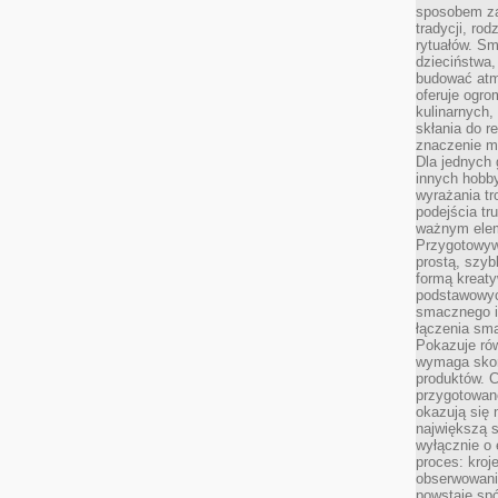
sposobem zas
tradycji, ro
rytuałów. Sm
dzieciństwa,
budować atm
oferuje ogro
kulinarnych,
skłania do re
znaczenie m
Dla jednych 
innych hobb
wyrażania tr
podejścia tr
ważnym elem
Przygotowyw
prostą, szyb
formą kreaty
podstawowyc
smacznego i
łączenia sma
Pokazuje rów
wymaga skom
produktów. C
przygotowan
okazują się 
największą s
wyłącznie o 
proces: kroj
obserwowani
powstaje spó