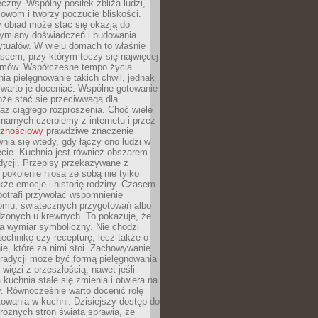
czny. Wspólny posiłek zbliża ludzi,
owom i tworzy poczucie bliskości.
 obiad może stać się okazją do
wymiany doświadczeń i budowania
ytuałów. W wielu domach to właśnie
ejscem, przy którym toczy się najwięcej
mów. Współczesne tempo życia
nia pielęgnowanie takich chwil, jednak
 warto je doceniać. Wspólne gotowanie
oże stać się przeciwwagą dla
az ciągłego rozproszenia. Choć wiele
linarnych czerpiemy z internetu i przez
cznościowy
prawdziwe znaczenie
wnia się wtedy, gdy łączy ono ludzi w
cie. Kuchnia jest również obszarem
adycji. Przepisy przekazywane z
 pokolenie niosą ze sobą nie tylko
kże emocje i historię rodziny. Czasem
potrafi przywołać wspomnienie
omu, świątecznych przygotowań albo
dzonych u krewnych. To pokazuje, że
a wymiar symboliczny. Nie chodzi
technikę czy recepturę, lecz także o
e, które za nimi stoi. Zachowywanie
tradycji może być formą pielęgnowania
 więzi z przeszłością, nawet jeśli
kuchnia stale się zmienia i otwiera na
. Równocześnie warto docenić rolę
owania w kuchni. Dzisiejszy dostęp do
różnych stron świata sprawia, że