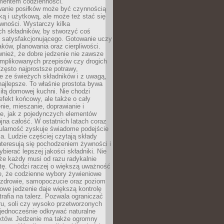
entem codzienności.
anie posiłków może być czynnością
ką i użytkową, ale może też stać się
wności. Wystarczy kilka
h składników, by stworzyć coś
 satysfakcjonującego. Gotowanie uczy
ków, planowania oraz cierpliwości.
nież, że dobre jedzenie nie zawsze
plikowanych przepisów czy drogich
zęsto najprostsze potrawy,
e ze świeżych składników i z uwagą,
najlepsze. To właśnie prostota bywa
iłą domowej kuchni. Nie chodzi
efekt końcowy, ale także o cały
enie, mieszanie, doprawianie i
e, jak z pojedynczych elementów
jna całość. W ostatnich latach coraz
ularność zyskuje świadome podejście
a. Ludzie częściej czytają składy
nteresują się pochodzeniem żywności i
ybierać lepszej jakości składniki. Nie
że każdy musi od razu radykalnie
tę. Chodzi raczej o większą uważność
e, że codzienne wybory żywieniowe
 zdrowie, samopoczucie oraz poziom
owe jedzenie daje większą kontrolę
trafia na talerz. Pozwala ograniczać
ru, soli czy wysoko przetworzonych
jednocześnie odkrywać naturalne
któw. Jedzenie ma także ogromny