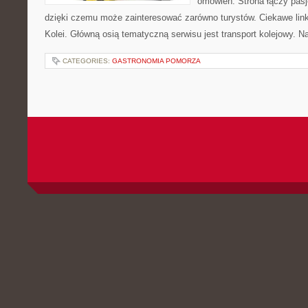
omówień. Strona łączy pasj
dzięki czemu może zainteresować zarówno turystów. Ciekawe linki t
Kolei. Główną osią tematyczną serwisu jest transport kolejowy. N
CATEGORIES:
GASTRONOMIA POMORZA