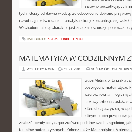
zarówno początkujących mił
tych, którzy od dawna wiedzą, że odpowiednio dobrane przyprawy 
nawet najprostsze danie. Tematyka strony koncentruje się wokół
Wschodem, ale jej charakter jest znacznie szerszy, ponieważ pr
CATEGORIES:
AKTUALNOŚCI LOTNICZE
MATEMATYKA W CODZIENNYM Ż
POSTED BY ADMIN
CZE - 9 - 2026
MOŻLIWOŚĆ KOMENTOWAN
SuperMatma.pl to praktyczn
poświęcony matematyce, któ
wzorów, równań i logicznyc
ciekawy. Strona została st
które chcą uczyć się w spo
którym osoba przygotowują
znaleźć porady dotyczące zarówno podstawowych zagadnień, jak
tematów matematycznych. Zobacz także Matematyka i Matematy