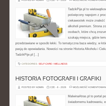
POSTED BY ADMIN
CZE - 6 - 2026
MOŻLIWOŚĆ KOMENTOWAN
TadzikPije.pl to wielowątk
poświęcony napojom z proc
ciekawostek może znaleźć 
alkoholi premium. Strona z
osobach, które chcą zrozu
szukają miejsca, gdzie tem
przedstawiane w sposób lekki. To tematyczna baza wiedzy, w któ
pasją do opowiadania. Nowości na stronie Historia Alkoholu i Ciek
TadzikPije.pl […]
CATEGORIES:
SELF-CARE I WELLNESS
HISTORIA FOTOGRAFII I GRAFIKI
POSTED BY ADMIN
CZE - 6 - 2026
MOŻLIWOŚĆ KOMENTOWAN
MalwinaAtras.pl to portal 
świadomemu kadrowaniu, ed