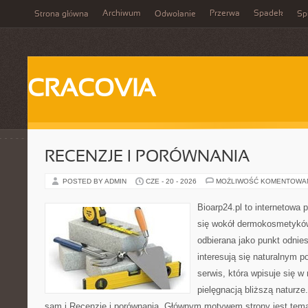
Archiwum
Przerwa
Spadek
Strona główna
Odwołanie
Spi
CRACOVIA
RECENZJE I PORÓWNANIA
POSTED BY ADMIN
CZE - 20 - 2026
MOŻLIWOŚĆ KOMENTOWA
Bioarp24.pl to internetowa 
się wokół dermokosmetykó
odbierana jako punkt odnies
interesują się naturalnym p
serwis, która wpisuje się w
pielęgnacją bliższą naturz
sam i Recenzje i porównania. Głównym motywem strony jest tematy