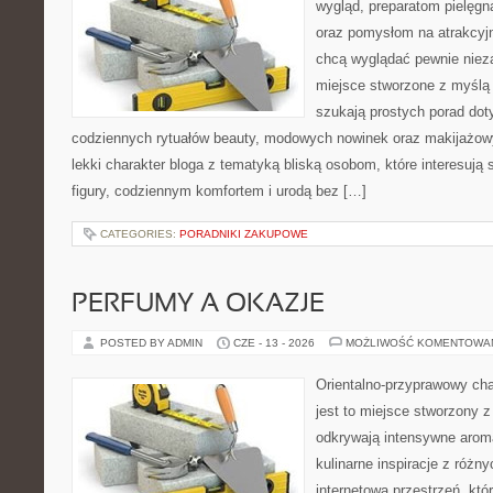
wygląd, preparatom pielęgn
oraz pomysłom na atrakcyjn
chcą wyglądać pewnie nieza
miejsce stworzone z myślą 
szukają prostych porad dot
codziennych rytuałów beauty, modowych nowinek oraz makijażowy
lekki charakter bloga z tematyką bliską osobom, które interesują 
figury, codziennym komfortem i urodą bez […]
CATEGORIES:
PORADNIKI ZAKUPOWE
PERFUMY A OKAZJE
POSTED BY ADMIN
CZE - 13 - 2026
MOŻLIWOŚĆ KOMENTOWA
Orientalno-przyprawowy char
jest to miejsce stworzony 
odkrywają intensywne aroma
kulinarne inspiracje z różny
internetowa przestrzeń, kt