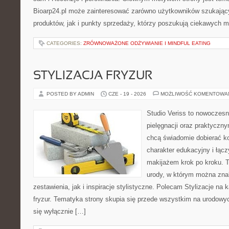
Bioarp24.pl może zainteresować zarówno użytkowników szukają
produktów, jak i punkty sprzedaży, którzy poszukują ciekawych
CATEGORIES:
ZRÓWNOWAŻONE ODŻYWIANIE I MINDFUL EATING
STYLIZACJA FRYZUR
POSTED BY ADMIN
CZE - 19 - 2026
MOŻLIWOŚĆ KOMENTOWA
Studio Veriss to nowoczes
pielęgnacji oraz praktyczn
chcą świadomie dobierać k
charakter edukacyjny i łąc
makijażem krok po kroku. T
urody, w którym można zna
zestawienia, jak i inspiracje stylistyczne. Polecam Stylizacje na k
fryzur. Tematyka strony skupia się przede wszystkim na urodowych
się wyłącznie […]