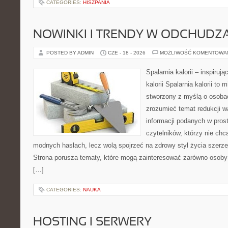
CATEGORIES:
HISZPANIA
NOWINKI I TRENDY W ODCHUDZ
POSTED BY ADMIN
CZE - 18 - 2026
MOŻLIWOŚĆ KOMENTOWA
Spalarnia kalorii – inspiruj
kalorii Spalarnia kalorii to 
stworzony z myślą o osobac
zrozumieć temat redukcji w
informacji podanych w pros
czytelników, którzy nie chc
modnych hasłach, lecz wolą spojrzeć na zdrowy styl życia szerze
Strona porusza tematy, które mogą zainteresować zarówno osoby 
[…]
CATEGORIES:
NAUKA
HOSTING I SERWERY