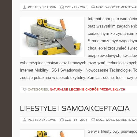
POSTED BY ADMIN
CZE - 17 - 2026
MOŻLIWOŚĆ KOMENTOWA
Internat.com.pl to wartości
oraz wszystkim zagadnienio
codziennym korzystaniem z 
Strona może być wygodnym 
chcą lepiej zrozumieć świeci
bezprzewodowych, światłow
cyberbezpieczeństwa oraz firmowych rozwiązań technologicznych.
Internet Mobilny i 5G i Światłowody i Nowoczesne Technologie. To
zostaje pokazana w sposób czytelny. Zamiast suchej teorii, czyt
CATEGORIES:
NATURALNE LECZENIE CHORÓB PRZEWLEKŁYCH
LIFESTYLE I SAMOAKCEPTACJA
POSTED BY ADMIN
CZE - 15 - 2026
MOŻLIWOŚĆ KOMENTOWA
Serwis lifestylowy poświęco