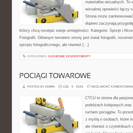
materiałów wizualnych. To w
wizualnej opowieści łączy si
Strona może zainteresować
dopiero zaczynają przygodę z
którzy chcą rozwijać swoje umiejętności. Kategorie: Sprzęt i Akce
Fotografii. Głównym tematem strony jest świat fotografii, rozumian
sprzętu fotograficznego, ale również […]
CATEGORIES:
KUCHENNE EKSPERYMENTY
POCIĄGI TOWAROWE
POSTED BY ADMIN
CZE - 5 - 2026
MOŻLIWOŚĆ KOMENTOWAN
CTCU to strona dla pasjonat
podróżach kolejowych oraz 
ruchem pociągów. To przest
z myślą o osobach, które i
ale również o czytelnikach