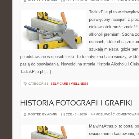
POSTED BY ADMIN
CZE - 6 - 2026
MOŻLIWOŚĆ KOMENTOWAN
TadzikPije.pl to wielowątk
poświęcony napojom z proc
ciekawostek może znaleźć 
alkoholi premium. Strona z
osobach, które chcą zrozu
szukają miejsca, gdzie tem
przedstawiane w sposób lekki. To tematyczna baza wiedzy, w któ
pasją do opowiadania. Nowości na stronie Historia Alkoholu i Ciek
TadzikPije.pl […]
CATEGORIES:
SELF-CARE I WELLNESS
HISTORIA FOTOGRAFII I GRAFIKI
POSTED BY ADMIN
CZE - 6 - 2026
MOŻLIWOŚĆ KOMENTOWAN
MalwinaAtras.pl to portal 
świadomemu kadrowaniu, ed