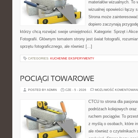
materiałów wizualnych. To w
wizualnej opowieści łączy si
Strona może zainteresować
dopiero zaczynają przygodę z
którzy chcą rozwijać swoje umiejętności. Kategorie: Sprzęt i Akce
Fotografii. Głównym tematem strony jest świat fotografii, rozumian
sprzętu fotograficznego, ale również […]
CATEGORIES:
KUCHENNE EKSPERYMENTY
POCIĄGI TOWAROWE
POSTED BY ADMIN
CZE - 5 - 2026
MOŻLIWOŚĆ KOMENTOWAN
CTCU to strona dla pasjonat
podróżach kolejowych oraz 
ruchem pociągów. To przest
z myślą o osobach, które i
ale również o czytelnikach