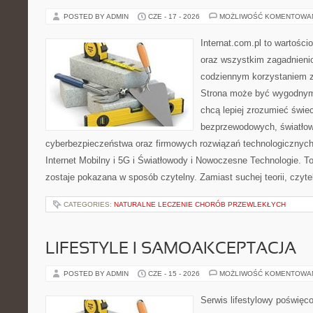
POSTED BY ADMIN
CZE - 17 - 2026
MOŻLIWOŚĆ KOMENTOWA
Internat.com.pl to wartości
oraz wszystkim zagadnienio
codziennym korzystaniem z 
Strona może być wygodnym 
chcą lepiej zrozumieć świeci
bezprzewodowych, światłow
cyberbezpieczeństwa oraz firmowych rozwiązań technologicznych.
Internet Mobilny i 5G i Światłowody i Nowoczesne Technologie. To
zostaje pokazana w sposób czytelny. Zamiast suchej teorii, czyt
CATEGORIES:
NATURALNE LECZENIE CHORÓB PRZEWLEKŁYCH
LIFESTYLE I SAMOAKCEPTACJA
POSTED BY ADMIN
CZE - 15 - 2026
MOŻLIWOŚĆ KOMENTOWA
Serwis lifestylowy poświęco