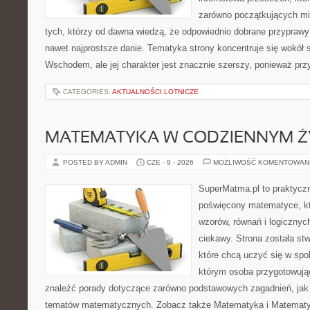
zarówno początkujących mił
tych, którzy od dawna wiedzą, że odpowiednio dobrane przyprawy 
nawet najprostsze danie. Tematyka strony koncentruje się wokół
Wschodem, ale jej charakter jest znacznie szerszy, ponieważ pr
CATEGORIES:
AKTUALNOŚCI LOTNICZE
MATEMATYKA W CODZIENNYM Ż
POSTED BY ADMIN
CZE - 9 - 2026
MOŻLIWOŚĆ KOMENTOWAN
SuperMatma.pl to praktyczn
poświęcony matematyce, któ
wzorów, równań i logicznyc
ciekawy. Strona została st
które chcą uczyć się w spo
którym osoba przygotowują
znaleźć porady dotyczące zarówno podstawowych zagadnień, jak
tematów matematycznych. Zobacz także Matematyka i Matematy