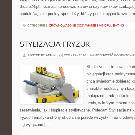
Bioarp24.pl może zainteresować zarówno użytkowników szukają
produktów, jak i punkty sprzedaży, którzy poszukują ciekawych
CATEGORIES:
ZRÓWNOWAŻONE ODŻYWIANIE I MINDFUL EATING
STYLIZACJA FRYZUR
POSTED BY ADMIN
CZE - 19 - 2026
MOŻLIWOŚĆ KOMENTOWA
Studio Veriss to nowoczes
pielęgnacji oraz praktyczn
chcą świadomie dobierać k
charakter edukacyjny i łąc
makijażem krok po kroku. T
urody, w którym można zna
zestawienia, jak i inspiracje stylistyczne. Polecam Stylizacje na k
fryzur. Tematyka strony skupia się przede wszystkim na urodowych
się wyłącznie […]