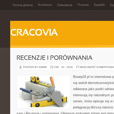
Archiwum
Przerwa
Spadek
Strona główna
Odwołanie
Spi
CRACOVIA
RECENZJE I PORÓWNANIA
POSTED BY ADMIN
CZE - 20 - 2026
MOŻLIWOŚĆ KOMENTOWA
Bioarp24.pl to internetowa 
się wokół dermokosmetykó
odbierana jako punkt odnies
interesują się naturalnym p
serwis, która wpisuje się w
pielęgnacją bliższą naturz
sam i Recenzje i porównania. Głównym motywem strony jest tematy