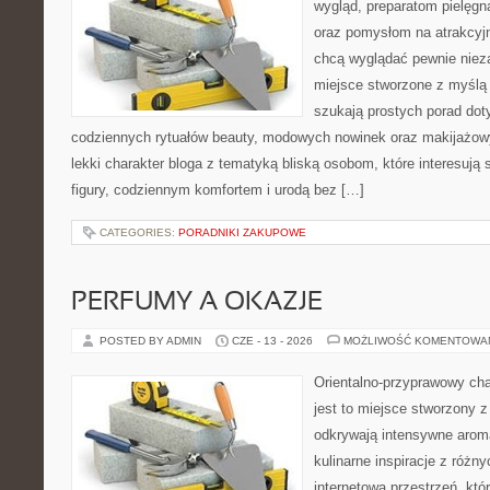
wygląd, preparatom pielęgn
oraz pomysłom na atrakcyjn
chcą wyglądać pewnie nieza
miejsce stworzone z myślą 
szukają prostych porad dot
codziennych rytuałów beauty, modowych nowinek oraz makijażowy
lekki charakter bloga z tematyką bliską osobom, które interesują 
figury, codziennym komfortem i urodą bez […]
CATEGORIES:
PORADNIKI ZAKUPOWE
PERFUMY A OKAZJE
POSTED BY ADMIN
CZE - 13 - 2026
MOŻLIWOŚĆ KOMENTOWA
Orientalno-przyprawowy char
jest to miejsce stworzony 
odkrywają intensywne aroma
kulinarne inspiracje z różny
internetowa przestrzeń, kt