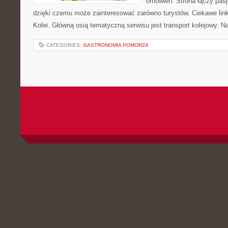
omówień. Strona łączy pasj
dzięki czemu może zainteresować zarówno turystów. Ciekawe linki t
Kolei. Główną osią tematyczną serwisu jest transport kolejowy. N
CATEGORIES:
GASTRONOMIA POMORZA