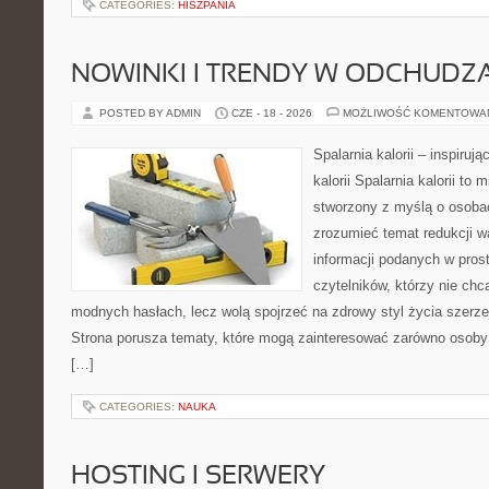
CATEGORIES:
HISZPANIA
NOWINKI I TRENDY W ODCHUDZ
POSTED BY ADMIN
CZE - 18 - 2026
MOŻLIWOŚĆ KOMENTOWA
Spalarnia kalorii – inspiruj
kalorii Spalarnia kalorii to 
stworzony z myślą o osobac
zrozumieć temat redukcji w
informacji podanych w pros
czytelników, którzy nie chc
modnych hasłach, lecz wolą spojrzeć na zdrowy styl życia szerze
Strona porusza tematy, które mogą zainteresować zarówno osoby 
[…]
CATEGORIES:
NAUKA
HOSTING I SERWERY