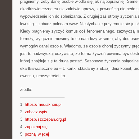
pragniemy, żeby danej osobie wiodło się jak najpoprawniej. Same
ekartkiswiateczne.eu nie załatwią sprawy, z pewnością nie będą s
wypowiedzenie ich do solenizanta. Z drugiej zaś strony życzeni
kwestią – zobacz polecam www. Niesłychanie przyjemnie się je sły
Kiedy pragniemy życzyć komuś coś fenomenalnego, zazwyczaj n
formuły, wyłącznie mówimy to co nam leży w sercu, aby dostoso
wymogów danej osobie. Wiadomo, że osobie chorej życzymy pręd
jest to nadzwyczaj oczywiste, ze forma życzeń powinna być dost
której znajduje się ta druga postać. Sezonowe życzenia osiągalne
ekartkiswiateczne.eu – E kartki składamy z okazji dnia kobiet, uro
awansu, uroczystości itp.
źródło:
———————————
1.
https://mediaknorr.pl
2.
zobacz wpis
3.
https://szczepan.org.pl
4.
zapoznaj się
5.
poznaj więcej