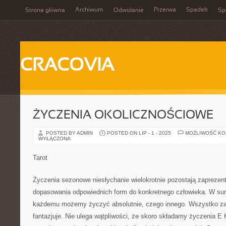
Archiwum
Przerwa
Spadek
Strona główna
Odwołanie
Spi
CRACOVIA
ŻYCZENIA OKOLICZNOŚCIOWE
POSTED BY ADMIN
POSTED ON LIP - 1 - 2025
MOŻLIWOŚĆ K
WYŁĄCZONA
Tarot
Życzenia sezonowe niesłychanie wielokrotnie pozostają zaprezen
dopasowania odpowiednich form do konkretnego człowieka. W su
każdemu możemy życzyć absolutnie, czego innego. Wszystko zal
fantazjuje. Nie ulega wątpliwości, że skoro składamy życzenia E 