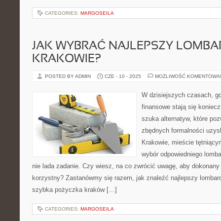
CATEGORIES:
MARGOSEILA
JAK WYBRAĆ NAJLEPSZY LOMBA
KRAKOWIE?
POSTED BY ADMIN
CZE - 10 - 2025
MOŻLIWOŚĆ KOMENTOWA
W dzisiejszych czasach, gd
finansowe stają się koniecz
szuka alternatyw, które po
zbędnych formalności uzys
Krakowie, mieście tętniąc
wybór odpowiedniego lombar
nie lada zadanie. Czy wiesz, na co zwrócić uwagę, aby dokonany
korzystny? Zastanówmy się razem, jak znaleźć najlepszy lombar
szybka pożyczka kraków […]
CATEGORIES:
MARGOSEILA