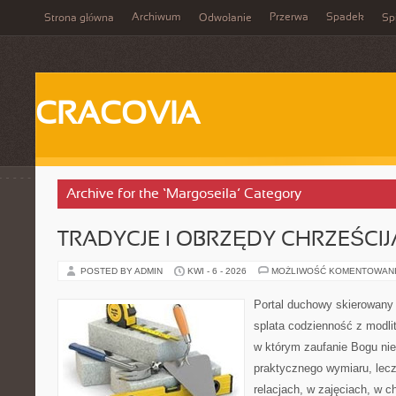
Archiwum
Przerwa
Spadek
Strona główna
Odwołanie
Spi
CRACOVIA
Archive for the ‘Margoseila’ Category
TRADYCJE I OBRZĘDY CHRZEŚCIJ
POSTED BY ADMIN
KWI - 6 - 2026
MOŻLIWOŚĆ KOMENTOWAN
Portal duchowy skierowany 
splata codzienność z modli
w którym zaufanie Bogu nie
praktycznego wymiaru, lec
relacjach, w zajęciach, w c