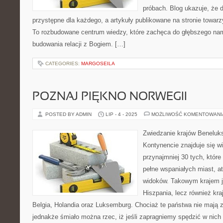
próbach. Blog ukazuje, że 
przystępne dla każdego, a artykuły publikowane na stronie towa
To rozbudowane centrum wiedzy, które zachęca do głębszego nam
budowania relacji z Bogiem. […]
CATEGORIES:
MARGOSEILA
POZNAJ PIĘKNO NORWEGII
POSTED BY ADMIN
LIP - 4 - 2025
MOŻLIWOŚĆ KOMENTOWAN
Zwiedzanie krajów Beneluk
Kontynencie znajduje się wi
przynajmniej 30 tych, które
pełne wspaniałych miast, atr
widoków. Takowym krajem je
Hiszpania, lecz również kr
Belgia, Holandia oraz Luksemburg. Chociaż te państwa nie mają zb
jednakże śmiało można rzec, iż jeśli zapragniemy spędzić w nich 