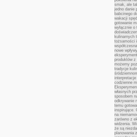
smak, ale ta
jedno danie 
babcinego d
wakacji spę
gotowanie m
wyłącznie o 
doświadczeni
kulinarnych 
tożsamości i
współczesna 
nowe wpływy
eksperyment
produktów z 
możemy pozn
tradycje kul
śródziemnom
interpretacj
codzienne m
Eksperyment
własnych pr
sposobem na
odkrywanie 
temu gotowan
inspirujące.
na niemarno
zarówno z e
widzenia. Wi
że są niezda
planowania 