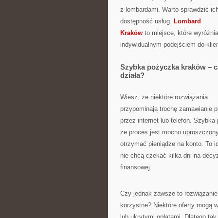
z lombardami. Warto sprawdzić ich o
dostępność usług.
Lombard
Kraków
to miejsce, które wyróżnia
indywidualnym podejściem do klien
Szybka pożyczka kraków – c
działa?
Wiesz, że niektóre rozwiązania
przypominają trochę zamawianie p
przez internet lub telefon. Szybk
że proces jest mocno uproszczony:
otrzymać pieniądze na konto. To id
nie chcą czekać kilka dni na decyz
finansowej.
Czy jednak zawsze to rozwiązanie 
korzystne? Niektóre oferty mogą 
lub ukrytymi opłatami. Dlatego ta