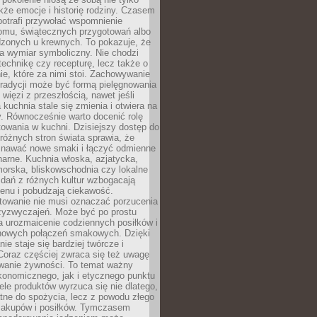
kże emocje i historię rodziny. Czasem
potrafi przywołać wspomnienie
omu, świątecznych przygotowań albo
dzonych u krewnych. To pokazuje, że
a wymiar symboliczny. Nie chodzi
technikę czy recepturę, lecz także o
e, które za nimi stoi. Zachowywanie
tradycji może być formą pielęgnowania
 więzi z przeszłością, nawet jeśli
kuchnia stale się zmienia i otwiera na
. Równocześnie warto docenić rolę
owania w kuchni. Dzisiejszy dostęp do
różnych stron świata sprawia, że
awać nowe smaki i łączyć odmienne
inarne. Kuchnia włoska, azjatycka,
orska, bliskowschodnia czy lokalne
e dań z różnych kultur wzbogacają
enu i pobudzają ciekawość.
owanie nie musi oznaczać porzucenia
zyzwyczajeń. Może być po prostu
 urozmaicenie codziennych posiłków i
nowych połączeń smakowych. Dzięki
ie staje się bardziej twórcze i
 Coraz częściej zwraca się też uwagę
wanie żywności. To temat ważny
konomicznego, jak i etycznego punktu
ele produktów wyrzuca się nie dlatego,
tne do spożycia, lecz z powodu złego
zakupów i posiłków. Tymczasem