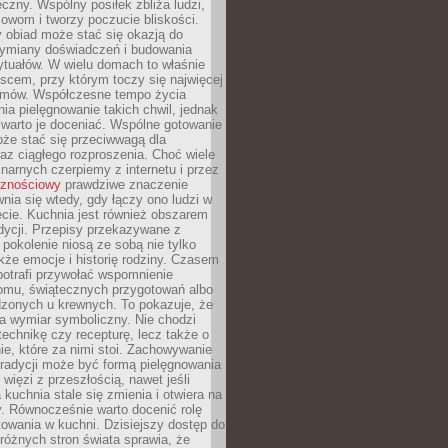
czny. Wspólny posiłek zbliża ludzi,
owom i tworzy poczucie bliskości.
 obiad może stać się okazją do
wymiany doświadczeń i budowania
ytuałów. W wielu domach to właśnie
ejscem, przy którym toczy się najwięcej
mów. Współczesne tempo życia
nia pielęgnowanie takich chwil, jednak
 warto je doceniać. Wspólne gotowanie
oże stać się przeciwwagą dla
az ciągłego rozproszenia. Choć wiele
linarnych czerpiemy z internetu i przez
cznościowy
prawdziwe znaczenie
wnia się wtedy, gdy łączy ono ludzi w
cie. Kuchnia jest również obszarem
adycji. Przepisy przekazywane z
 pokolenie niosą ze sobą nie tylko
kże emocje i historię rodziny. Czasem
potrafi przywołać wspomnienie
omu, świątecznych przygotowań albo
dzonych u krewnych. To pokazuje, że
a wymiar symboliczny. Nie chodzi
technikę czy recepturę, lecz także o
e, które za nimi stoi. Zachowywanie
tradycji może być formą pielęgnowania
 więzi z przeszłością, nawet jeśli
kuchnia stale się zmienia i otwiera na
. Równocześnie warto docenić rolę
owania w kuchni. Dzisiejszy dostęp do
różnych stron świata sprawia, że