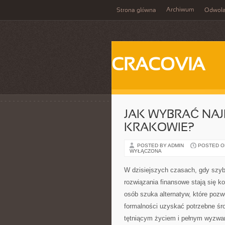
Archiwum
Strona główna
Odwoła
CRACOVIA
JAK WYBRAĆ NA
KRAKOWIE?
POSTED BY ADMIN
POSTED ON
WYŁĄCZONA
W dzisiejszych czasach, gdy szyb
rozwiązania finansowe stają się k
osób szuka alternatyw, które poz
formalności uzyskać potrzebne śr
tętniącym życiem i pełnym wyzwa