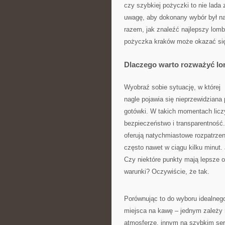
czy szybkiej pożyczki to nie lada
uwagę, aby dokonany wybór był n
razem, jak znaleźć najlepszy lom
pożyczka kraków może okazać się 
Dlaczego warto rozważyć l
Wyobraź sobie sytuację, w której
nagle pojawia się nieprzewidziana
gotówki. W takich momentach liczy 
bezpieczeństwo i transparentność
oferują natychmiastowe rozpatrzen
często nawet w ciągu kilku minut.
Czy niektóre punkty mają lepsze of
warunki? Oczywiście, że tak.
Porównując to do wyboru idealneg
miejsca na kawę – jednym zależy n
atmosferze, innym na szybkim serw