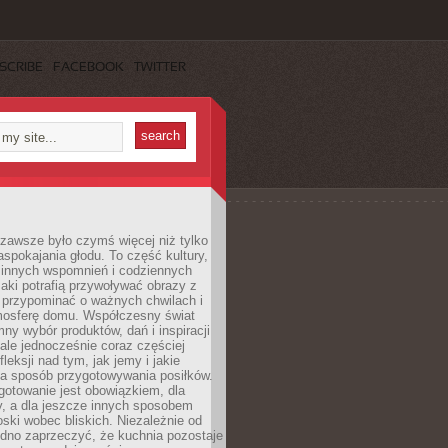
SCRIBE
FACEBOOK
TWITTER
zawsze było czymś więcej niż tylko
pokajania głodu. To część kultury,
dzinnych wspomnień i codziennych
aki potrafią przywoływać obrazy z
 przypominać o ważnych chwilach i
osferę domu. Współczesny świat
mny wybór produktów, dań i inspiracji
 ale jednocześnie coraz częściej
fleksji nad tym, jak jemy i jakie
a sposób przygotowywania posiłków.
gotowanie jest obowiązkiem, dla
y, a dla jeszcze innych sposobem
oski wobec bliskich. Niezależnie od
udno zaprzeczyć, że kuchnia pozostaje