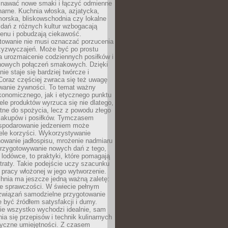
awać nowe smaki i łączyć odmienne
inarne. Kuchnia włoska, azjatycka,
orska, bliskowschodnia czy lokalne
e dań z różnych kultur wzbogacają
enu i pobudzają ciekawość.
owanie nie musi oznaczać porzucenia
zyzwyczajeń. Może być po prostu
 urozmaicenie codziennych posiłków i
nowych połączeń smakowych. Dzięki
ie staje się bardziej twórcze i
 Coraz częściej zwraca się też uwagę
wanie żywności. To temat ważny
konomicznego, jak i etycznego punktu
ele produktów wyrzuca się nie dlatego,
tne do spożycia, lecz z powodu złego
zakupów i posiłków. Tymczasem
spodarowanie jedzeniem może
ele korzyści. Wykorzystywanie
nowanie jadłospisu, mrożenie nadmiaru
przygotowywanie nowych dań z tego,
 lodówce, to praktyki, które pomagają
traty. Takie podejście uczy szacunku
i pracy włożonej w jego wytworzenie.
nia ma jeszcze jedną ważną zaletę:
ie sprawczości. W świecie pełnym
związań samodzielne przygotowanie
 być źródłem satysfakcji i dumy.
nie wszystko wychodzi idealnie, sam
ia się przepisów i technik kulinarnych
tyczne umiejętności. Z czasem