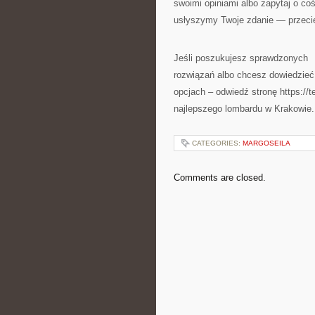
swoimi opiniami albo zapytaj o co
usłyszymy Twoje zdanie — przecie
Jeśli poszukujesz sprawdzonych
rozwiązań albo chcesz dowiedzieć
opcjach – odwiedź stronę https://t
najlepszego lombardu w Krakowie
CATEGORIES:
MARGOSEILA
Comments are closed.