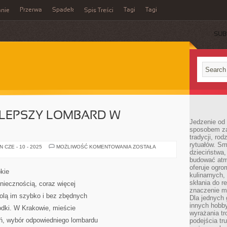
Przerwa
Spadek
Tagi
Tagi
nie
Spis Treści
SUB
JLEPSZY LOMBARD W
Jedzenie od 
sposobem zas
tradycji, ro
rytuałów. Sm
JAK
 CZE - 10 - 2025
MOŻLIWOŚĆ KOMENTOWANIA
ZOSTAŁA
dzieciństwa,
WYBRAĆ
NAJLEPSZY
budować atm
LOMBARD
oferuje ogro
W
kie
KRAKOWIE?
kulinarnych,
skłania do re
oniecznością, coraz więcej
znaczenie m
wolą im szybko i bez zbędnych
Dla jednych 
innych hobb
odki. W Krakowie, mieście
wyrażania tr
ń, wybór odpowiedniego lombardu
podejścia tr