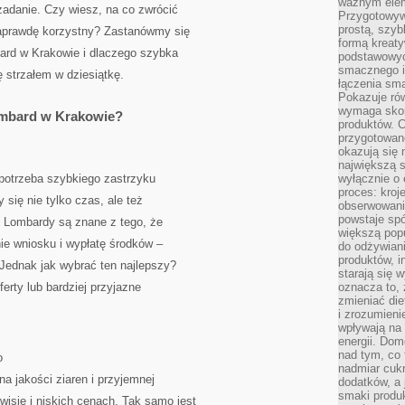
ważnym elem
 zadanie. Czy wiesz, na co zwrócić
Przygotowyw
prostą, szyb
aprawdę korzystny? Zastanówmy się
formą kreaty
bard w Krakowie i dlaczego szybka
podstawowyc
smacznego i
strzałem w dziesiątkę.
łączenia sma
Pokazuje rów
wymaga skom
ombard w Krakowie?
produktów. C
przygotowan
okazują się 
największą s
 potrzeba szybkiego zastrzyku
wyłącznie o 
proces: kroj
się nie tylko czas, ale też
obserwowani
powstaje spó
. Lombardy są znane z tego, że
większą pop
ie wniosku i wypłatę środków –
do odżywiani
produktów, i
 Jednak jak wybrać ten najlepszy?
starają się w
erty lub bardziej przyjazne
oznacza to, 
zmieniać die
i zrozumieni
wpływają na
energii. Dom
nad tym, co 
o
nadmiar cuk
a jakości ziaren i przyjemnej
dodatków, a 
smaki produ
isie i niskich cenach. Tak samo jest