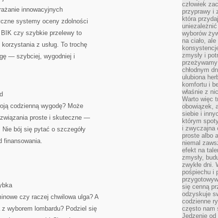
człowiek zac
drażanie innowacyjnych
przyprawy i
która przyda
yczne systemy oceny zdolności
uniezależni
 BIK czy szybkie przelewy to
wyborów żyw
na ciało, ale
 korzystania z usług. To trochę
konsystencje
zmysły i pot
ogę — szybciej, wygodniej i
przeżywamy 
chłodnym dn
ulubiona he
komfortu i b
właśnie z ni
d
Warto więc t
Twoją codzienną wygodę? Może
obowiązek, a
siebie i inn
ozwiązania proste i skuteczne —
którym spoty
i zwyczajna
 Nie bój się pytać o szczegóły
proste albo 
 finansowania.
niemal zawsz
efekt na tal
zmysły, budu
zwykłe dni. 
pośpiechu i
przygotowyw
ybka
się cenną pr
odzyskuje sw
minowe czy raczej chwilowa ulga? A
codzienne ry
z wyborem lombardu? Podziel się
często nam 
Jedzenie od 