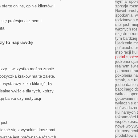
wymiar społe
fertę online, opinie klientów i
sprzyja rozm
Nawet prosty
spotkania, 
rodzinnych r
 się profesjonalizmem i
stół jest mi
ta.
ważnych roz
często utrud
tym bardziej
zy to naprawdę
i jedzenie m
pośpiechu or
inspiracji ku
portal społe
jedzenia uja
realnym świe
izzy – wszystko można zrobić
pamięci i tr
pokolenia na
a pożyczka kraków ma tę zaletę,
smak, ale ta
 wystarczy kilka kliknięć, by
jedno danie 
babcinego d
ealne wyjście dla tych, którzy
wakacji spę
ję banku czy instytucji
gotowanie m
wyłącznie o 
doświadczeni
kulinarnych 
tożsamości i
współczesna 
jest
nowe wpływy
wiązać się z wysokimi kosztami
eksperyment
produktów z 
k ważne jest porównanie różnych