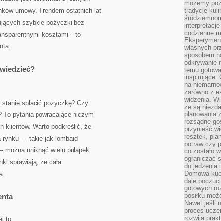
możemy pozn
unków umowy. Trendem ostatnich lat
tradycje kul
śródziemnom
rujących szybkie pożyczki bez
interpretacj
codzienne m
ransparentnymi kosztami – to
Eksperyment
nta.
własnych pr
sposobem na
odkrywanie 
 wiedzieć?
temu gotowan
inspirujące.
na niemarno
zarówno z e
widzenia. Wi
 stanie spłacić pożyczkę? Czy
że są niezda
planowania 
y? To pytania powracające niczym
rozsądne go
h klientów. Warto podkreślić, że
przynieść wi
resztek, pla
 rynku — takie jak lombard
potraw czy 
 można uniknąć wielu pułapek.
co zostało w
ograniczać s
nki sprawiają, że cała
do jedzenia 
Domowa kuch
a.
daje poczuc
gotowych ro
posiłku może
enta
Nawet jeśli 
proces uczen
rozwija prak
j to