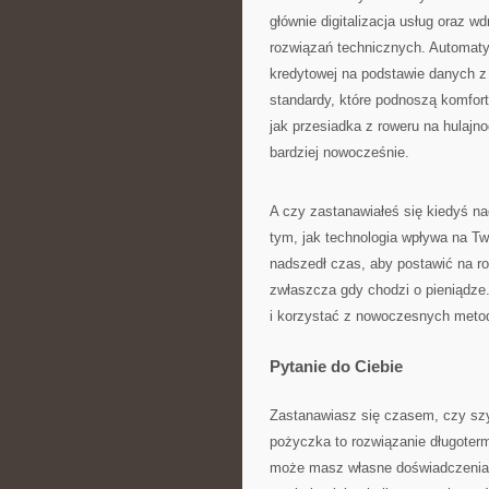
głównie digitalizacja usług oraz w
rozwiązań technicznych. Automat
kredytowej na podstawie danych z
standardy, które podnoszą komfort
jak przesiadka z roweru na hulajn
bardziej nowocześnie.
A czy zastanawiałeś się kiedyś na
tym, jak technologia wpływa na 
nadszedł czas, aby postawić na r
zwłaszcza gdy chodzi o pieniądze.
i korzystać z nowoczesnych metod
Pytanie do Ciebie
Zastanawiasz się czasem, czy sz
pożyczka to rozwiązanie długoter
może masz własne doświadczenia 