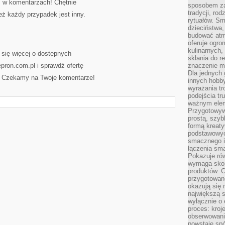
ś w komentarzach! Chętnie
sposobem zas
tradycji, ro
ż każdy przypadek jest inny.
rytuałów. Sm
dzieciństwa,
budować atm
oferuje ogro
kulinarnych,
 się więcej o dostępnych
skłania do re
epron.com.pl i sprawdź ofertę
znaczenie m
Dla jednych 
. Czekamy na Twoje komentarze!
innych hobb
wyrażania tr
podejścia tr
ważnym elem
Przygotowyw
prostą, szyb
formą kreaty
podstawowyc
smacznego i
łączenia sma
Pokazuje rów
wymaga skom
produktów. C
przygotowan
okazują się 
największą s
wyłącznie o 
proces: kroj
obserwowani
powstaje spó