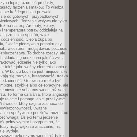
zyna lepiej rozumieć produkty,
 zasady łączenia smaków. To wiedza,
je się każdego dnia i pozwala
ć się od gotowych, przypadkowych
ieniowych. Jedzenie wpływa nie tylko
 też na nastrój. Aromaty, kolory,
 i temperatura potraw oddziałują na
rafią zmieniać sposób, w jaki
codzienność. Ciepła zupa po
iu, świeże pieczywo o poranku czy
rbata wieczorem mogą dawać poczucie
ezpieczeństwa. To drobne rzeczy, ale
ch składa się codzienna jakość życia.
raktować jedzenie nie tylko jako
le także jako ważny element dbania o
ych. W końcu kuchnia jest miejscem, w
kają się tradycja, kreatywność, troska
 codzienność. Gotowanie może być
ambitne, szybkie albo celebracyjne, ale
e niesie ze sobą coś więcej niż sam
erzu. To forma działania, która angażuje
je relacje i pomaga lepiej przeżywać
W świecie, który często zachęca do
 powierzchowności, uważne
anie i spożywanie posiłków może stać
zeciwwagą. Dzięki temu jedzenie
ój pełny wymiar i przypomina, że
tuały mają większe znaczenie, niż
się wydaje.
zawsze było czymś więcej niż tylko