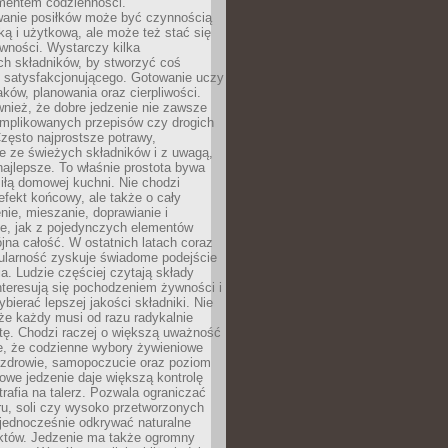
entem codzienności.
anie posiłków może być czynnością
ką i użytkową, ale może też stać się
wności. Wystarczy kilka
h składników, by stworzyć coś
 satysfakcjonującego. Gotowanie uczy
ków, planowania oraz cierpliwości.
nież, że dobre jedzenie nie zawsze
plikowanych przepisów czy drogich
zęsto najprostsze potrawy,
e ze świeżych składników i z uwagą,
najlepsze. To właśnie prostota bywa
iłą domowej kuchni. Nie chodzi
efekt końcowy, ale także o cały
enie, mieszanie, doprawianie i
e, jak z pojedynczych elementów
jna całość. W ostatnich latach coraz
ularność zyskuje świadome podejście
a. Ludzie częściej czytają składy
nteresują się pochodzeniem żywności i
ybierać lepszej jakości składniki. Nie
że każdy musi od razu radykalnie
tę. Chodzi raczej o większą uważność
e, że codzienne wybory żywieniowe
 zdrowie, samopoczucie oraz poziom
owe jedzenie daje większą kontrolę
trafia na talerz. Pozwala ograniczać
ru, soli czy wysoko przetworzonych
jednocześnie odkrywać naturalne
któw. Jedzenie ma także ogromny