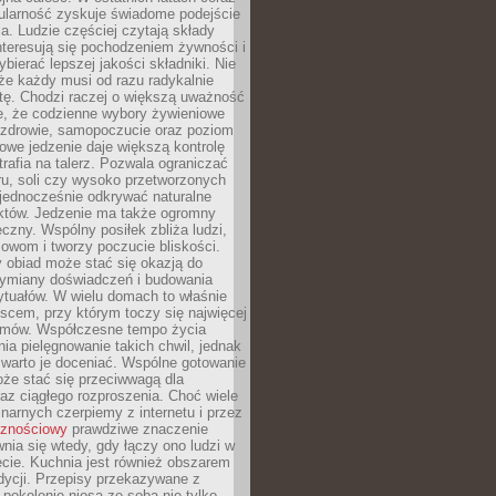
ularność zyskuje świadome podejście
a. Ludzie częściej czytają składy
nteresują się pochodzeniem żywności i
ybierać lepszej jakości składniki. Nie
że każdy musi od razu radykalnie
tę. Chodzi raczej o większą uważność
e, że codzienne wybory żywieniowe
 zdrowie, samopoczucie oraz poziom
owe jedzenie daje większą kontrolę
trafia na talerz. Pozwala ograniczać
ru, soli czy wysoko przetworzonych
jednocześnie odkrywać naturalne
któw. Jedzenie ma także ogromny
czny. Wspólny posiłek zbliża ludzi,
owom i tworzy poczucie bliskości.
 obiad może stać się okazją do
wymiany doświadczeń i budowania
ytuałów. W wielu domach to właśnie
ejscem, przy którym toczy się najwięcej
mów. Współczesne tempo życia
nia pielęgnowanie takich chwil, jednak
 warto je doceniać. Wspólne gotowanie
oże stać się przeciwwagą dla
az ciągłego rozproszenia. Choć wiele
linarnych czerpiemy z internetu i przez
cznościowy
prawdziwe znaczenie
wnia się wtedy, gdy łączy ono ludzi w
cie. Kuchnia jest również obszarem
adycji. Przepisy przekazywane z
 pokolenie niosą ze sobą nie tylko