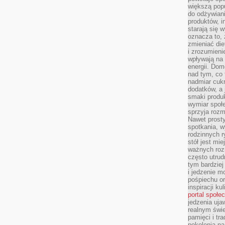
większą pop
do odżywiani
produktów, i
starają się w
oznacza to, 
zmieniać die
i zrozumieni
wpływają na
energii. Dom
nad tym, co 
nadmiar cuk
dodatków, a 
smaki produ
wymiar społe
sprzyja rozm
Nawet prosty
spotkania, 
rodzinnych r
stół jest mi
ważnych roz
często utrud
tym bardziej
i jedzenie m
pośpiechu or
inspiracji ku
portal społe
jedzenia uja
realnym świe
pamięci i tr
pokolenia na