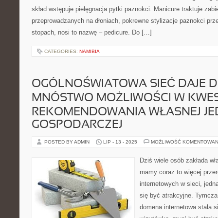
skład wstępuje pielęgnacja pytki paznokci. Manicure traktuje z
przeprowadzanych na dłoniach, pokrewne stylizacje paznokci prz
stopach, nosi to nazwę – pedicure. Do […]
CATEGORIES:
NAMIBIA
OGÓLNOŚWIATOWA SIEĆ DAJE D
MNÓSTWO MOŻLIWOŚCI W KWES
REKOMENDOWANIA WŁASNEJ JE
GOSPODARCZEJ
POSTED BY ADMIN
LIP - 13 - 2025
MOŻLIWOŚĆ KOMENTOWAN
Dziś wiele osób zakłada wł
mamy coraz to więcej przer
internetowych w sieci, jed
się być atrakcyjne. Tymcza
domena internetowa stała si