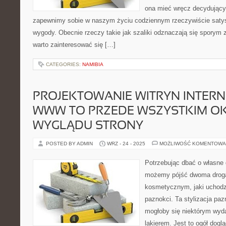
ona mieć wręcz decydujący
zapewnimy sobie w naszym życiu codziennym rzeczywiście saty
wygody. Obecnie rzeczy takie jak szaliki odznaczają się sporym
warto zainteresować się […]
CATEGORIES:
NAMIBIA
PROJEKTOWANIE WITRYN INTER
WWW TO PRZEDE WSZYSTKIM OKR
WYGLĄDU STRONY
POSTED BY ADMIN
WRZ - 24 - 2025
MOŻLIWOŚĆ KOMENTOWA
Potrzebując dbać o własne 
możemy pójść dwoma droga
kosmetycznym, jaki uchodzi
paznokci. Ta stylizacja paz
mogłoby się niektórym wyd
lakierem. Jest to ogół doglą