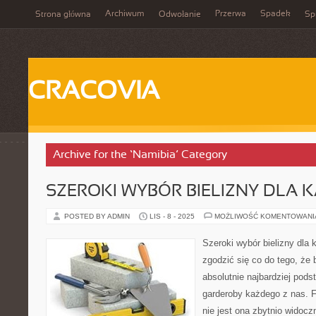
Archiwum
Przerwa
Spadek
Strona główna
Odwołanie
Spi
CRACOVIA
Archive for the ‘Namibia’ Category
SZEROKI WYBÓR BIELIZNY DLA 
POSTED BY ADMIN
LIS - 8 - 2025
MOŻLIWOŚĆ KOMENTOWAN
Szeroki wybór bielizny dla
zgodzić się co do tego, że b
absolutnie najbardziej po
garderoby każdego z nas. 
nie jest ona zbytnio widoc