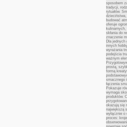
sposobem zas
tradycji, ro
rytuałów. Sm
dzieciństwa,
budować atm
oferuje ogro
kulinarnych,
skłania do re
znaczenie m
Dla jednych 
innych hobb
wyrażania tr
podejścia tr
ważnym elem
Przygotowyw
prostą, szyb
formą kreaty
podstawowyc
smacznego i
łączenia sma
Pokazuje rów
wymaga skom
produktów. C
przygotowan
okazują się 
największą s
wyłącznie o 
proces: kroj
obserwowani
powstaje spó