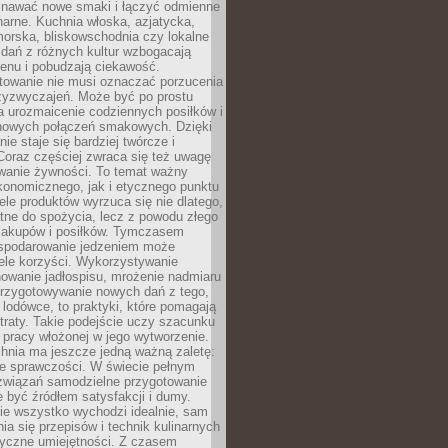
awać nowe smaki i łączyć odmienne
inarne. Kuchnia włoska, azjatycka,
orska, bliskowschodnia czy lokalne
e dań z różnych kultur wzbogacają
enu i pobudzają ciekawość.
owanie nie musi oznaczać porzucenia
zyzwyczajeń. Może być po prostu
 urozmaicenie codziennych posiłków i
nowych połączeń smakowych. Dzięki
ie staje się bardziej twórcze i
 Coraz częściej zwraca się też uwagę
wanie żywności. To temat ważny
konomicznego, jak i etycznego punktu
ele produktów wyrzuca się nie dlatego,
tne do spożycia, lecz z powodu złego
zakupów i posiłków. Tymczasem
spodarowanie jedzeniem może
ele korzyści. Wykorzystywanie
nowanie jadłospisu, mrożenie nadmiaru
przygotowywanie nowych dań z tego,
 lodówce, to praktyki, które pomagają
traty. Takie podejście uczy szacunku
i pracy włożonej w jego wytworzenie.
nia ma jeszcze jedną ważną zaletę:
ie sprawczości. W świecie pełnym
związań samodzielne przygotowanie
 być źródłem satysfakcji i dumy.
nie wszystko wychodzi idealnie, sam
ia się przepisów i technik kulinarnych
tyczne umiejętności. Z czasem