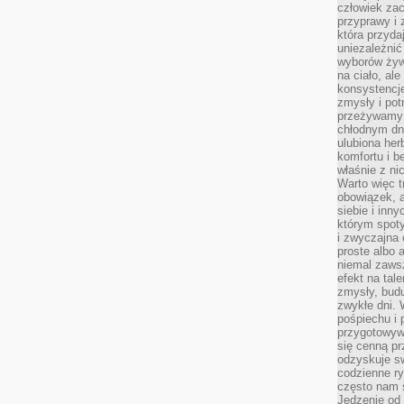
człowiek zac
przyprawy i
która przyda
uniezależni
wyborów żyw
na ciało, ale
konsystencje
zmysły i pot
przeżywamy 
chłodnym dn
ulubiona he
komfortu i b
właśnie z ni
Warto więc t
obowiązek, a
siebie i inn
którym spoty
i zwyczajna
proste albo 
niemal zawsz
efekt na tal
zmysły, budu
zwykłe dni. 
pośpiechu i
przygotowyw
się cenną pr
odzyskuje sw
codzienne ry
często nam 
Jedzenie od 