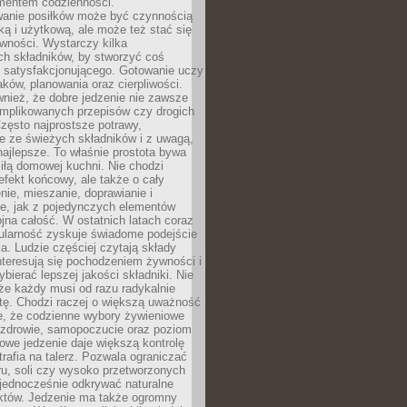
entem codzienności.
anie posiłków może być czynnością
ką i użytkową, ale może też stać się
wności. Wystarczy kilka
h składników, by stworzyć coś
 satysfakcjonującego. Gotowanie uczy
ków, planowania oraz cierpliwości.
nież, że dobre jedzenie nie zawsze
plikowanych przepisów czy drogich
zęsto najprostsze potrawy,
e ze świeżych składników i z uwagą,
najlepsze. To właśnie prostota bywa
iłą domowej kuchni. Nie chodzi
efekt końcowy, ale także o cały
enie, mieszanie, doprawianie i
e, jak z pojedynczych elementów
jna całość. W ostatnich latach coraz
ularność zyskuje świadome podejście
a. Ludzie częściej czytają składy
nteresują się pochodzeniem żywności i
ybierać lepszej jakości składniki. Nie
że każdy musi od razu radykalnie
tę. Chodzi raczej o większą uważność
e, że codzienne wybory żywieniowe
 zdrowie, samopoczucie oraz poziom
owe jedzenie daje większą kontrolę
trafia na talerz. Pozwala ograniczać
ru, soli czy wysoko przetworzonych
jednocześnie odkrywać naturalne
któw. Jedzenie ma także ogromny