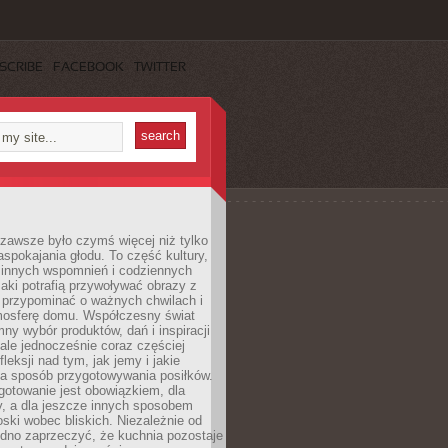
SCRIBE
FACEBOOK
TWITTER
zawsze było czymś więcej niż tylko
pokajania głodu. To część kultury,
dzinnych wspomnień i codziennych
aki potrafią przywoływać obrazy z
 przypominać o ważnych chwilach i
osferę domu. Współczesny świat
mny wybór produktów, dań i inspiracji
 ale jednocześnie coraz częściej
fleksji nad tym, jak jemy i jakie
a sposób przygotowywania posiłków.
gotowanie jest obowiązkiem, dla
y, a dla jeszcze innych sposobem
oski wobec bliskich. Niezależnie od
udno zaprzeczyć, że kuchnia pozostaje