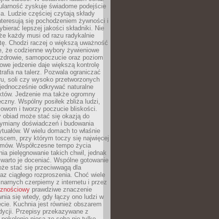
ularność zyskuje świadome podejście
a. Ludzie częściej czytają składy
nteresują się pochodzeniem żywności i
ybierać lepszej jakości składniki. Nie
że każdy musi od razu radykalnie
tę. Chodzi raczej o większą uważność
e, że codzienne wybory żywieniowe
 zdrowie, samopoczucie oraz poziom
owe jedzenie daje większą kontrolę
trafia na talerz. Pozwala ograniczać
ru, soli czy wysoko przetworzonych
jednocześnie odkrywać naturalne
któw. Jedzenie ma także ogromny
czny. Wspólny posiłek zbliża ludzi,
owom i tworzy poczucie bliskości.
 obiad może stać się okazją do
wymiany doświadczeń i budowania
ytuałów. W wielu domach to właśnie
ejscem, przy którym toczy się najwięcej
mów. Współczesne tempo życia
nia pielęgnowanie takich chwil, jednak
 warto je doceniać. Wspólne gotowanie
oże stać się przeciwwagą dla
az ciągłego rozproszenia. Choć wiele
linarnych czerpiemy z internetu i przez
cznościowy
prawdziwe znaczenie
wnia się wtedy, gdy łączy ono ludzi w
cie. Kuchnia jest również obszarem
adycji. Przepisy przekazywane z
 pokolenie niosą ze sobą nie tylko