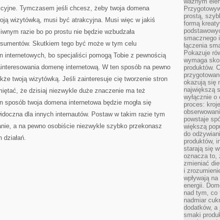
ważnym elem
WŁASNEJ
akcyjne. Tymczasem jeśli chcesz, żeby twoja domena
Przygotowyw
JEDNOSTKI
GOSPODARCZEJ
prostą, szyb
woją wizytówką, musi być atrakcyjna. Musi więc w jakiś
formą kreaty
podstawowyc
wnym razie bo po prostu nie będzie wzbudzała
smacznego i
nsumentów. Skutkiem tego być może w tym celu
łączenia sma
Pokazuje rów
ron internetowych, bo specjaliści pomogą Tobie z pewnością
wymaga skom
ainteresowania domenę internetową. W ten sposób na pewno
produktów. C
przygotowan
że twoją wizytówką. Jeśli zainteresuje cię tworzenie stron
okazują się 
największą s
iętać, że dzisiaj niezwykle duże znaczenie ma też
wyłącznie o 
en sposób twoja domena internetowa będzie mogła się
proces: kroj
obserwowani
idoczna dla innych internautów. Postaw w takim razie tym
powstaje spó
ie, a na pewno osobiście niezwykle szybko przekonasz
większą pop
do odżywiani
 działań.
produktów, i
starają się w
oznacza to, 
zmieniać die
i zrozumieni
wpływają na
energii. Dom
nad tym, co 
nadmiar cuk
dodatków, a 
smaki produ