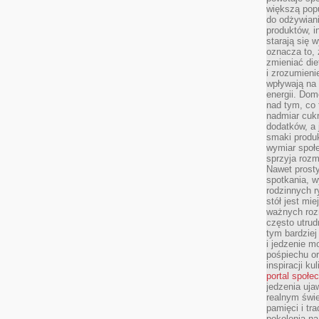
większą pop
do odżywiani
produktów, i
starają się w
oznacza to, 
zmieniać die
i zrozumieni
wpływają na
energii. Dom
nad tym, co 
nadmiar cuk
dodatków, a 
smaki produ
wymiar społe
sprzyja rozm
Nawet prosty
spotkania, 
rodzinnych r
stół jest mi
ważnych roz
często utrud
tym bardziej
i jedzenie m
pośpiechu or
inspiracji ku
portal społe
jedzenia uja
realnym świe
pamięci i tr
pokolenia na