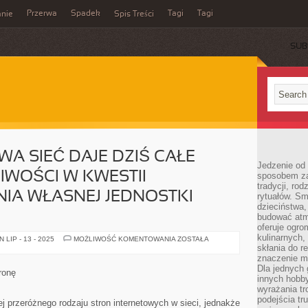
Przerwa
Spadek
Tagi
Tagi
nie
Spis Treści
SUB
 SIEĆ DAJE DZIŚ CAŁE
Jedzenie od 
WOŚCI W KWESTII
sposobem zas
tradycji, ro
A WŁASNEJ JEDNOSTKI
rytuałów. Sm
dzieciństwa,
budować atm
oferuje ogro
kulinarnych,
OGÓLNOŚWIATOWA
LIP - 13 - 2025
MOŻLIWOŚĆ KOMENTOWANIA
ZOSTAŁA
SIEĆ
skłania do re
DAJE
znaczenie m
DZIŚ
Dla jednych 
CAŁE
ronę
MNÓSTWO
innych hobb
MOŻLIWOŚCI
wyrażania tr
W
podejścia tr
KWESTII
j przeróżnego rodzaju stron internetowych w sieci, jednakże
REKOMENDOWANIA