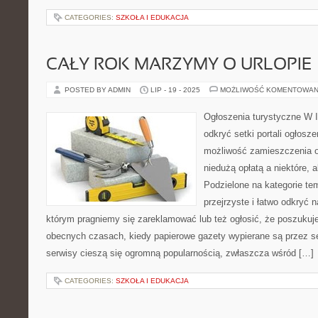
CATEGORIES:
SZKOŁA I EDUKACJA
CAŁY ROK MARZYMY O URLOPIE
POSTED BY ADMIN
LIP - 19 - 2025
MOŻLIWOŚĆ KOMENTOWAN
Ogłoszenia turystyczne W I
odkryć setki portali ogłos
możliwość zamieszczenia o
niedużą opłatą a niektóre, 
Podzielone na kategorie te
przejrzyste i łatwo odkryć 
którym pragniemy się zareklamować lub też ogłosić, że poszukuj
obecnych czasach, kiedy papierowe gazety wypierane są przez se
serwisy cieszą się ogromną popularnością, zwłaszcza wśród […]
CATEGORIES:
SZKOŁA I EDUKACJA