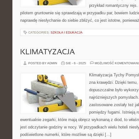
przykład romantyczny rejs. 
pilotem gruntownie się sprawdzają w przypadku par, bowiem ludzi
naprawdę niesłychanie do siebie zbliżyć, co jest istotne, poniewa
CATEGORIES:
SZKOŁA I EDUKACJA
KLIMATYZACJA
POSTED BY ADMIN
SIE - 6 - 2025
MOŻLIWOŚĆ KOMENTOWAN
Klimatyzacja Tychy Pomysł
zna krawędzi. Dzięki temu, 
dopuszczalne było wykorzys
najróżniejszych pomysłach.
zastosowane zostały też ja
pomiędzy fugami. Istnieją 
ewentualnie zegarki, które mają obręcz wykonaną z diod, to właśn
jest odczytanie godziny w nocy. W przypadkach wielu hoteli niesł
podświetlone numerki, które możliwe są dzięki […]