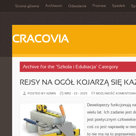
Archiwum
Przerwa
Spadek
Strona główna
Odwołanie
Spi
CRACOVIA
Archive for the ‘Szkoła i Edukacja’ Category
REJSY NA OGÓŁ KOJARZĄ SIĘ K
POSTED BY ADMIN
WRZ - 23 - 2025
MOŻLIWOŚĆ KOMENTOWA
Deweloperzy funkcjonują n
wielu lat. Ich zadanie jest 
jest poetycznym człowiekie
coś co jest naprawdę w nie
to nie ma na to poprawniej