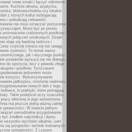
awać nowe smaki i łączyć odmienne
inarne. Kuchnia włoska, azjatycka,
orska, bliskowschodnia czy lokalne
e dań z różnych kultur wzbogacają
enu i pobudzają ciekawość.
owanie nie musi oznaczać porzucenia
zyzwyczajeń. Może być po prostu
 urozmaicenie codziennych posiłków i
nowych połączeń smakowych. Dzięki
ie staje się bardziej twórcze i
 Coraz częściej zwraca się też uwagę
wanie żywności. To temat ważny
konomicznego, jak i etycznego punktu
ele produktów wyrzuca się nie dlatego,
tne do spożycia, lecz z powodu złego
zakupów i posiłków. Tymczasem
spodarowanie jedzeniem może
ele korzyści. Wykorzystywanie
nowanie jadłospisu, mrożenie nadmiaru
przygotowywanie nowych dań z tego,
 lodówce, to praktyki, które pomagają
traty. Takie podejście uczy szacunku
i pracy włożonej w jego wytworzenie.
nia ma jeszcze jedną ważną zaletę:
ie sprawczości. W świecie pełnym
związań samodzielne przygotowanie
 być źródłem satysfakcji i dumy.
nie wszystko wychodzi idealnie, sam
ia się przepisów i technik kulinarnych
tyczne umiejętności. Z czasem