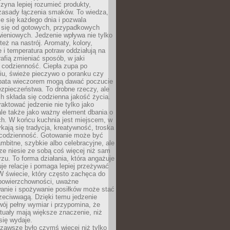
zyna lepiej rozumieć produkty,
 zasady łączenia smaków. To wiedza,
je się każdego dnia i pozwala
ć się od gotowych, przypadkowych
ieniowych. Jedzenie wpływa nie tylko
 też na nastrój. Aromaty, kolory,
 i temperatura potraw oddziałują na
rafią zmieniać sposób, w jaki
codzienność. Ciepła zupa po
iu, świeże pieczywo o poranku czy
rbata wieczorem mogą dawać poczucie
ezpieczeństwa. To drobne rzeczy, ale
ch składa się codzienna jakość życia.
raktować jedzenie nie tylko jako
le także jako ważny element dbania o
ych. W końcu kuchnia jest miejscem, w
kają się tradycja, kreatywność, troska
 codzienność. Gotowanie może być
ambitne, szybkie albo celebracyjne, ale
e niesie ze sobą coś więcej niż sam
erzu. To forma działania, która angażuje
je relacje i pomaga lepiej przeżywać
W świecie, który często zachęca do
 powierzchowności, uważne
anie i spożywanie posiłków może stać
zeciwwagą. Dzięki temu jedzenie
ój pełny wymiar i przypomina, że
tuały mają większe znaczenie, niż
się wydaje.
zawsze było czymś więcej niż tylko