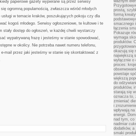
ważnym elem
kiedy papierowe gazety wypierane są przez serwisy
Przygotowyw
zą się ogromną popularnością, zwłaszcza wśród młodych
prostą, szyb
formą kreaty
e usługi w temacie kraków, poszukujących pokoju czy dla
podstawowyc
ać kogoś młodego. Serwisy ogłoszeniowe, te kultowe i te
smacznego i
łączenia sma
 stały dostęp do ogłoszeń, w każdej chwili wystarczy
Pokazuje rów
wymaga skom
sać wypatrywaną frazę i jesteśmy w stanie spowodować,
produktów. C
stępne w okolicy. Nie potrzeba nawet numeru telefonu,
przygotowan
okazują się 
e-mail przez jaki jesteśmy w stanie się skontaktować z
największą s
.
wyłącznie o 
proces: kroj
obserwowani
powstaje spó
większą pop
do odżywiani
produktów, i
starają się w
oznacza to, 
zmieniać die
i zrozumieni
wpływają na
energii. Dom
nad tym, co 
nadmiar cuk
dodatków, a 
smaki produ