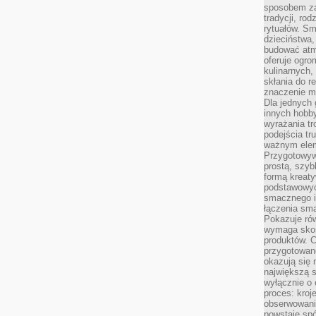
sposobem zas
tradycji, ro
rytuałów. Sm
dzieciństwa,
budować atm
oferuje ogro
kulinarnych,
skłania do re
znaczenie m
Dla jednych 
innych hobb
wyrażania tr
podejścia tr
ważnym elem
Przygotowyw
prostą, szyb
formą kreaty
podstawowyc
smacznego i
łączenia sma
Pokazuje rów
wymaga skom
produktów. C
przygotowan
okazują się 
największą s
wyłącznie o 
proces: kroj
obserwowani
powstaje spó