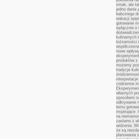
smak, ale ta
jedno danie 
babcinego d
wakacji spę
gotowanie m
wyłącznie o 
doświadczeni
kulinarnych 
tożsamości i
współczesna 
nowe wpływy
eksperyment
produktów z 
możemy pozn
tradycje kul
śródziemnom
interpretacj
codzienne m
Eksperyment
własnych pr
sposobem na
odkrywanie 
temu gotowan
inspirujące.
na niemarno
zarówno z e
widzenia. Wi
że są niezda
planowania 