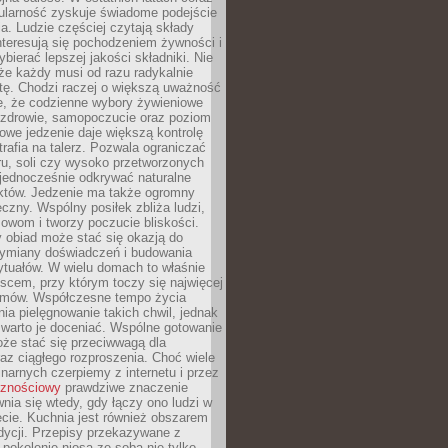
ularność zyskuje świadome podejście
a. Ludzie częściej czytają składy
nteresują się pochodzeniem żywności i
ybierać lepszej jakości składniki. Nie
że każdy musi od razu radykalnie
tę. Chodzi raczej o większą uważność
e, że codzienne wybory żywieniowe
 zdrowie, samopoczucie oraz poziom
owe jedzenie daje większą kontrolę
trafia na talerz. Pozwala ograniczać
ru, soli czy wysoko przetworzonych
jednocześnie odkrywać naturalne
któw. Jedzenie ma także ogromny
czny. Wspólny posiłek zbliża ludzi,
owom i tworzy poczucie bliskości.
 obiad może stać się okazją do
wymiany doświadczeń i budowania
ytuałów. W wielu domach to właśnie
ejscem, przy którym toczy się najwięcej
mów. Współczesne tempo życia
nia pielęgnowanie takich chwil, jednak
 warto je doceniać. Wspólne gotowanie
oże stać się przeciwwagą dla
az ciągłego rozproszenia. Choć wiele
linarnych czerpiemy z internetu i przez
cznościowy
prawdziwe znaczenie
wnia się wtedy, gdy łączy ono ludzi w
cie. Kuchnia jest również obszarem
adycji. Przepisy przekazywane z
 pokolenie niosą ze sobą nie tylko