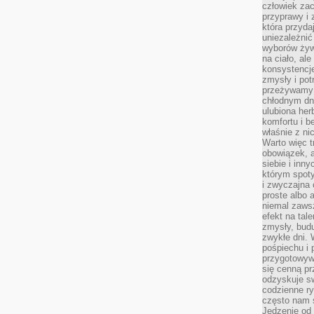
człowiek zac
przyprawy i
która przyda
uniezależni
wyborów żyw
na ciało, ale
konsystencje
zmysły i pot
przeżywamy 
chłodnym dn
ulubiona he
komfortu i b
właśnie z ni
Warto więc t
obowiązek, a
siebie i inn
którym spoty
i zwyczajna
proste albo 
niemal zawsz
efekt na tal
zmysły, budu
zwykłe dni. 
pośpiechu i
przygotowyw
się cenną pr
odzyskuje sw
codzienne ry
często nam 
Jedzenie od 