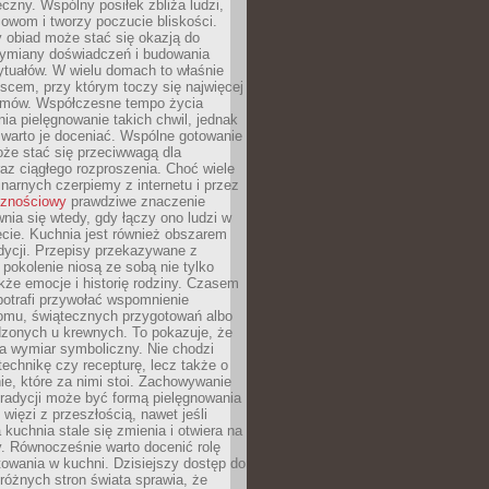
czny. Wspólny posiłek zbliża ludzi,
owom i tworzy poczucie bliskości.
 obiad może stać się okazją do
wymiany doświadczeń i budowania
ytuałów. W wielu domach to właśnie
ejscem, przy którym toczy się najwięcej
mów. Współczesne tempo życia
nia pielęgnowanie takich chwil, jednak
 warto je doceniać. Wspólne gotowanie
oże stać się przeciwwagą dla
az ciągłego rozproszenia. Choć wiele
linarnych czerpiemy z internetu i przez
cznościowy
prawdziwe znaczenie
wnia się wtedy, gdy łączy ono ludzi w
cie. Kuchnia jest również obszarem
adycji. Przepisy przekazywane z
 pokolenie niosą ze sobą nie tylko
kże emocje i historię rodziny. Czasem
potrafi przywołać wspomnienie
omu, świątecznych przygotowań albo
dzonych u krewnych. To pokazuje, że
a wymiar symboliczny. Nie chodzi
technikę czy recepturę, lecz także o
e, które za nimi stoi. Zachowywanie
tradycji może być formą pielęgnowania
 więzi z przeszłością, nawet jeśli
kuchnia stale się zmienia i otwiera na
. Równocześnie warto docenić rolę
owania w kuchni. Dzisiejszy dostęp do
różnych stron świata sprawia, że