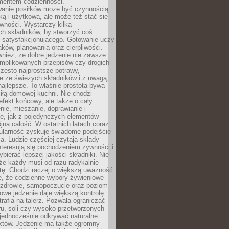
entem codzienności.
anie posiłków może być czynnością
ką i użytkową, ale może też stać się
wności. Wystarczy kilka
h składników, by stworzyć coś
 satysfakcjonującego. Gotowanie uczy
ków, planowania oraz cierpliwości.
nież, że dobre jedzenie nie zawsze
plikowanych przepisów czy drogich
zęsto najprostsze potrawy,
e ze świeżych składników i z uwagą,
najlepsze. To właśnie prostota bywa
iłą domowej kuchni. Nie chodzi
efekt końcowy, ale także o cały
enie, mieszanie, doprawianie i
e, jak z pojedynczych elementów
jna całość. W ostatnich latach coraz
ularność zyskuje świadome podejście
a. Ludzie częściej czytają składy
nteresują się pochodzeniem żywności i
ybierać lepszej jakości składniki. Nie
że każdy musi od razu radykalnie
tę. Chodzi raczej o większą uważność
e, że codzienne wybory żywieniowe
 zdrowie, samopoczucie oraz poziom
owe jedzenie daje większą kontrolę
trafia na talerz. Pozwala ograniczać
ru, soli czy wysoko przetworzonych
jednocześnie odkrywać naturalne
któw. Jedzenie ma także ogromny