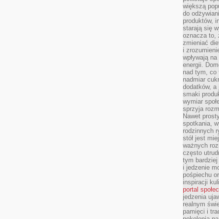
większą pop
do odżywiani
produktów, i
starają się w
oznacza to, 
zmieniać die
i zrozumieni
wpływają na
energii. Dom
nad tym, co 
nadmiar cuk
dodatków, a 
smaki produ
wymiar społe
sprzyja rozm
Nawet prosty
spotkania, 
rodzinnych r
stół jest mi
ważnych roz
często utrud
tym bardziej
i jedzenie m
pośpiechu or
inspiracji ku
portal społe
jedzenia uja
realnym świe
pamięci i tr
pokolenia na