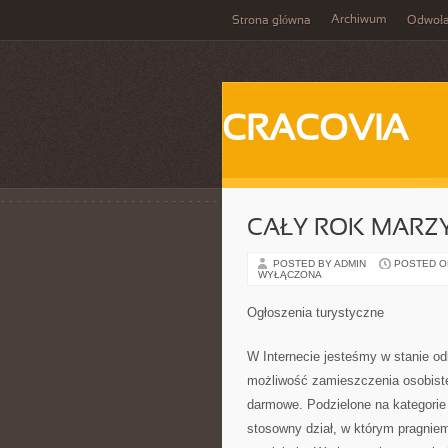
Archiwum
Strona główna
Odwoła
CRACOVIA
CAŁY ROK MARZ
POSTED BY ADMIN
POSTED ON 
WYŁĄCZONA
Ogłoszenia turystyczne
W Internecie jesteśmy w stanie od
możliwość zamieszczenia osobisteg
darmowe. Podzielone na kategorie 
stosowny dział, w którym pragnie