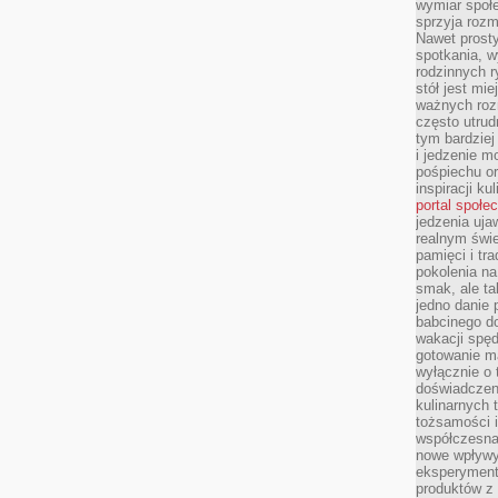
wymiar społe
sprzyja rozm
Nawet prosty
spotkania, 
rodzinnych r
stół jest mi
ważnych roz
często utrud
tym bardziej
i jedzenie m
pośpiechu or
inspiracji ku
portal społe
jedzenia uja
realnym świe
pamięci i tr
pokolenia na
smak, ale ta
jedno danie 
babcinego d
wakacji spę
gotowanie m
wyłącznie o 
doświadczeni
kulinarnych 
tożsamości i
współczesna 
nowe wpływy
eksperyment
produktów z 