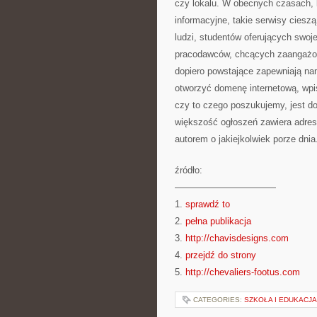
czy lokalu. W obecnych czasach, 
informacyjne, takie serwisy cies
ludzi, studentów oferujących swoj
pracodawców, chcących zaangażow
dopiero powstające zapewniają nam
otworzyć domenę internetową, wpi
czy to czego poszukujemy, jest do
większość ogłoszeń zawiera adres 
autorem o jakiejkolwiek porze dnia
źródło:
———————————
1.
sprawdź to
2.
pełna publikacja
3.
http://chavisdesigns.com
4.
przejdź do strony
5.
http://chevaliers-footus.com
CATEGORIES:
SZKOŁA I EDUKACJA