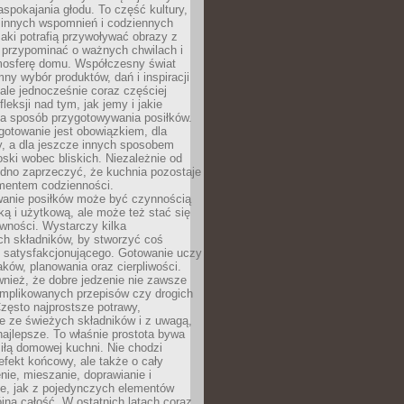
pokajania głodu. To część kultury,
dzinnych wspomnień i codziennych
aki potrafią przywoływać obrazy z
 przypominać o ważnych chwilach i
osferę domu. Współczesny świat
mny wybór produktów, dań i inspiracji
 ale jednocześnie coraz częściej
fleksji nad tym, jak jemy i jakie
a sposób przygotowywania posiłków.
gotowanie jest obowiązkiem, dla
y, a dla jeszcze innych sposobem
oski wobec bliskich. Niezależnie od
udno zaprzeczyć, że kuchnia pozostaje
entem codzienności.
anie posiłków może być czynnością
ką i użytkową, ale może też stać się
wności. Wystarczy kilka
h składników, by stworzyć coś
 satysfakcjonującego. Gotowanie uczy
ków, planowania oraz cierpliwości.
nież, że dobre jedzenie nie zawsze
plikowanych przepisów czy drogich
zęsto najprostsze potrawy,
e ze świeżych składników i z uwagą,
najlepsze. To właśnie prostota bywa
iłą domowej kuchni. Nie chodzi
efekt końcowy, ale także o cały
enie, mieszanie, doprawianie i
e, jak z pojedynczych elementów
jna całość. W ostatnich latach coraz