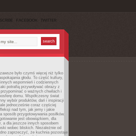
SCRIBE
FACEBOOK
TWITTER
zawsze było czymś więcej niż tylko
pokajania głodu. To część kultury,
dzinnych wspomnień i codziennych
aki potrafią przywoływać obrazy z
 przypominać o ważnych chwilach i
osferę domu. Współczesny świat
mny wybór produktów, dań i inspiracji
 ale jednocześnie coraz częściej
fleksji nad tym, jak jemy i jakie
a sposób przygotowywania posiłków.
gotowanie jest obowiązkiem, dla
y, a dla jeszcze innych sposobem
oski wobec bliskich. Niezależnie od
udno zaprzeczyć, że kuchnia pozostaje