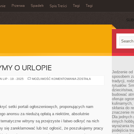
Przerwa
Spadek
Tagi
Tagi
nie
Spis Treści
SUB
YMY O URLOPIE
Jedzenie od 
sposobem zas
CAŁY
LIP - 19 - 2025
MOŻLIWOŚĆ KOMENTOWANIA
ZOSTAŁA
tradycji, ro
ROK
rytuałów. Sm
MARZYMY
O
dzieciństwa,
URLOPIE
budować atm
oferuje ogro
kulinarnych,
kryć setki portali ogłoszeniowych, proponujących nam
skłania do re
znaczenie m
o anonsu za niedużą opłatą a niektóre, absolutnie
Dla jednych 
tematyczne witryny są przejrzyste i łatwo odkryć na nich
innych hobb
wyrażania tr
my się zareklamować lub też ogłosić, że poszukujemy pracy
podejścia tr