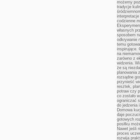
możemy pozn
tradycje kul
śródziemnom
interpretacj
codzienne m
Eksperyment
własnych pr
sposobem na
odkrywanie 
temu gotowan
inspirujące.
na niemarno
zarówno z e
widzenia. Wi
że są niezda
planowania 
rozsądne go
przynieść wi
resztek, pla
potraw czy 
co zostało w
ograniczać s
do jedzenia 
Domowa kuch
daje poczuc
gotowych ro
posiłku może
Nawet jeśli 
proces uczen
rozwija prak