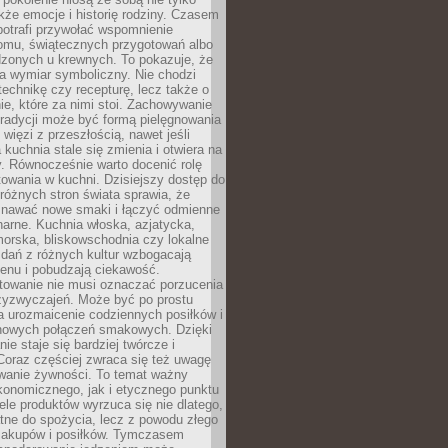
kże emocje i historię rodziny. Czasem
potrafi przywołać wspomnienie
omu, świątecznych przygotowań albo
dzonych u krewnych. To pokazuje, że
a wymiar symboliczny. Nie chodzi
technikę czy recepturę, lecz także o
e, które za nimi stoi. Zachowywanie
tradycji może być formą pielęgnowania
 więzi z przeszłością, nawet jeśli
kuchnia stale się zmienia i otwiera na
. Równocześnie warto docenić rolę
owania w kuchni. Dzisiejszy dostęp do
różnych stron świata sprawia, że
awać nowe smaki i łączyć odmienne
inarne. Kuchnia włoska, azjatycka,
orska, bliskowschodnia czy lokalne
e dań z różnych kultur wzbogacają
enu i pobudzają ciekawość.
owanie nie musi oznaczać porzucenia
zyzwyczajeń. Może być po prostu
 urozmaicenie codziennych posiłków i
nowych połączeń smakowych. Dzięki
ie staje się bardziej twórcze i
 Coraz częściej zwraca się też uwagę
wanie żywności. To temat ważny
konomicznego, jak i etycznego punktu
ele produktów wyrzuca się nie dlatego,
tne do spożycia, lecz z powodu złego
zakupów i posiłków. Tymczasem