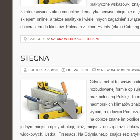
praktyczne wskazówki znajd
zainteresowane zakupami online. Tematyka serwisu obejmuje mię
sklepem online, a także analitykę i wiele innych zagadnień zwią
docieraniem do klientów. Polecam Zielone Eventy (eko) i Catering 
CATEGORIES:
SZTUKA W EDUKACJI I TERAPII
STEGNA
POSTED BY ADMIN
LIS - 24 - 2025
MOŻLIWOŚĆ KOMENTOWAN
Gdynia.net.pl to serwis pod
rozbudowanej formie opisuj
oraz północną Polskę. To mi
nadmorskich klimatów znaj
wypad, a rodowici Pomorzan
na dobrze znane im okolice.
jednym miejscu opisy atrakcji, plaż, miejsc z duszą oraz szlaków
widokowych. Ustka i Trzęsacz. Na Gdynia.net.pl znajdziesz artyku