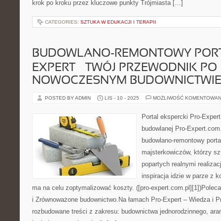
krok po kroku przez kluczowe punkty Trójmiasta […]
CATEGORIES:
SZTUKA W EDUKACJI I TERAPII
BUDOWLANO-REMONTOWY PORT
EXPERT – TWÓJ PRZEWODNIK PO
NOWOCZESNYM BUDOWNICTWI
POSTED BY ADMIN
LIS - 10 - 2025
MOŻLIWOŚĆ KOMENTOWAN
Portal ekspercki Pro-Exper
budowlanej Pro-Expert.com.
budowlano-remontowy porta
majsterkowiczów, którzy s
popartych realnymi realizac
inspiracja idzie w parze z 
ma na celu zoptymalizować koszty. ([pro-expert.com.pl][1])Polec
i Zrównoważone budownictwo.Na łamach Pro-Expert – Wiedza i P
rozbudowane treści z zakresu: budownictwa jednorodzinnego, aranż