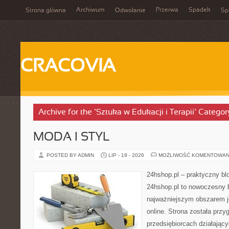
Archiwum
Przerwa
Spadek
Strona główna
Odwołanie
Spi
CRACOVIA
Archive for the ‘Sztuka w Edukacji i Terapii’ Categor
MODA I STYL
POSTED BY ADMIN
LIP - 19 - 2026
MOŻLIWOŚĆ KOMENTOWAN
24hshop.pl – praktyczny bl
24hshop.pl to nowoczesny b
najważniejszym obszarem j
online. Strona została prz
przedsiębiorcach działający