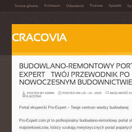
Archiwum
Przerwa
Spadek
Strona główna
Odwołanie
Spi
CRACOVIA
BUDOWLANO-REMONTOWY PORT
EXPERT – TWÓJ PRZEWODNIK PO
NOWOCZESNYM BUDOWNICTWI
POSTED BY ADMIN
POSTED ON LIS - 10 - 2025
MOŻLIWOŚĆ 
WYŁĄCZONA
Portal ekspercki Pro-Expert – Twoje centrum wiedzy budowlanej
Pro-Expert.com.pl to profesjonalny budowlano-remontowy portal s
majsterkowiczów, którzy szukają merytorycznych porad popartych 