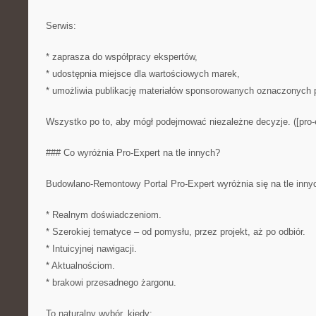
Serwis:
* zaprasza do współpracy ekspertów,
* udostępnia miejsce dla wartościowych marek,
* umożliwia publikację materiałów sponsorowanych oznaczonych p
Wszystko po to, aby mógł podejmować niezależne decyzje. ([pro-e
### Co wyróżnia Pro-Expert na tle innych?
Budowlano-Remontowy Portal Pro-Expert wyróżnia się na tle innyc
* Realnym doświadczeniom.
* Szerokiej tematyce – od pomysłu, przez projekt, aż po odbiór.
* Intuicyjnej nawigacji.
* Aktualnościom.
* brakowi przesadnego żargonu.
To naturalny wybór, kiedy: