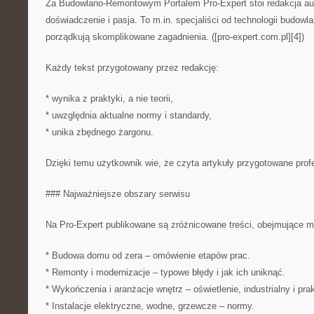
Za Budowlano-Remontowym Portalem Pro-Expert stoi redakcja aut
doświadczenie i pasja. To m.in. specjaliści od technologii budowla
porządkują skomplikowane zagadnienia. ([pro-expert.com.pl][4])
Każdy tekst przygotowany przez redakcję:
* wynika z praktyki, a nie teorii,
* uwzględnia aktualne normy i standardy,
* unika zbędnego żargonu.
Dzięki temu użytkownik wie, że czyta artykuły przygotowane profe
### Najważniejsze obszary serwisu
Na Pro-Expert publikowane są zróżnicowane treści, obejmujące m.
* Budowa domu od zera – omówienie etapów prac.
* Remonty i modernizacje – typowe błędy i jak ich uniknąć.
* Wykończenia i aranżacje wnętrz – oświetlenie, industrialny i pra
* Instalacje elektryczne, wodne, grzewcze – normy.