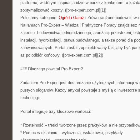
platforma, w którym inspiracja idzie w parze z konkretem, a każd
zoptymalizować koszty. ([pro-expert.com.pl][1])
Polecamy kategorie:
Ogród i Garaż
i Zrównoważone budownictwo.
Na łamach Pro-Expert – Wiedza i Praktyczne Porady znajdziesz 
zakresu: budownictwa jednorodzinnego, aranżacji przestrzeni, este
instalacji, hydroizolacji, prawa budowlanego, a także porad dla po
zaawansowanych. Portal został zaprojektowany tak, aby być part
aż po odbiór końcowy. ([pro-expert.com.pl][2])
### Dlaczego powstał Pro-Expert?
Zadaniem Pro-Expert jest dostarczanie użytecznych informacji w c
pustych sloganów. Każdy artykuł powstaje z myślą o inwestorze
technologii.
Portal integruje trzy kluczowe wartości:
* Rzetelność – treści tworzone przez praktyków, a nie przypadkow
* Pomoc w działaniu – wyliczenia, wskazówki, przykłady.