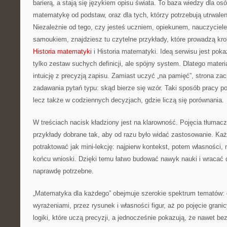
barierą, a stają się językiem opisu świata. To baza wiedzy dla os
matematykę od podstaw, oraz dla tych, którzy potrzebują utrwale
Niezależnie od tego, czy jesteś uczniem, opiekunem, nauczyciel
samoukiem, znajdziesz tu czytelne przykłady, które prowadzą kr
Historia matematyki
i Historia matematyki. Ideą serwisu jest pok
tylko zestaw suchych definicji, ale spójny system. Dlatego materi
intuicję z precyzją zapisu. Zamiast uczyć „na pamięć”, strona za
zadawania pytań typu: skąd bierze się wzór. Taki sposób pracy p
lecz także w codziennych decyzjach, gdzie liczą się porównania.
W treściach nacisk kładziony jest na klarowność. Pojęcia tłumac
przykłady dobrane tak, aby od razu było widać zastosowanie. K
potraktować jak mini-lekcję: najpierw kontekst, potem własności, 
końcu wnioski. Dzięki temu łatwo budować nawyk nauki i wracać 
naprawdę potrzebne.
„Matematyka dla każdego” obejmuje szerokie spektrum tematów: o
wyrażeniami, przez rysunek i własności figur, aż po pojęcie granic
logiki, które uczą precyzji, a jednocześnie pokazują, że nawet be