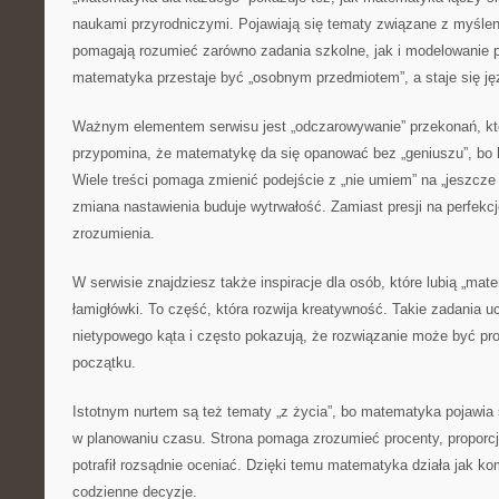
naukami przyrodniczymi. Pojawiają się tematy związane z myślen
pomagają rozumieć zarówno zadania szkolne, jak i modelowanie 
matematyka przestaje być „osobnym przedmiotem”, a staje się j
Ważnym elementem serwisu jest „odczarowywanie” przekonań, któ
przypomina, że matematykę da się opanować bez „geniuszu”, bo 
Wiele treści pomaga zmienić podejście z „nie umiem” na „jeszcze
zmiana nastawienia buduje wytrwałość. Zamiast presji na perfekcj
zrozumienia.
W serwisie znajdziesz także inspiracje dla osób, które lubią „ma
łamigłówki. To część, która rozwija kreatywność. Takie zadania u
nietypowego kąta i często pokazują, że rozwiązanie może być pro
początku.
Istotnym nurtem są też tematy „z życia”, bo matematyka pojawia
w planowaniu czasu. Strona pomaga zrozumieć procenty, proporcje
potrafił rozsądnie oceniać. Dzięki temu matematyka działa jak ko
codzienne decyzje.