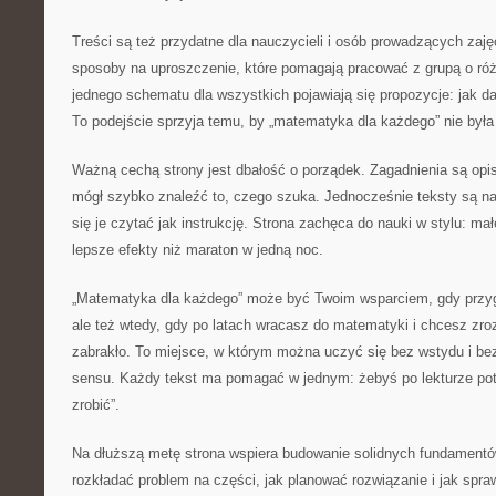
Treści są też przydatne dla nauczycieli i osób prowadzących zaj
sposoby na uproszczenie, które pomagają pracować z grupą o ró
jednego schematu dla wszystkich pojawiają się propozycje: jak 
To podejście sprzyja temu, by „matematyka dla każdego” nie była 
Ważną cechą strony jest dbałość o porządek. Zagadnienia są opi
mógł szybko znaleźć to, czego szuka. Jednocześnie teksty są na
się je czytać jak instrukcję. Strona zachęca do nauki w stylu: mał
lepsze efekty niż maraton w jedną noc.
„Matematyka dla każdego” może być Twoim wsparciem, gdy przyg
ale też wtedy, gdy po latach wracasz do matematyki i chcesz zro
zabrakło. To miejsce, w którym można uczyć się bez wstydu i bez
sensu. Każdy tekst ma pomagać w jednym: żebyś po lekturze potr
zrobić”.
Na dłuższą metę strona wspiera budowanie solidnych fundamentó
rozkładać problem na części, jak planować rozwiązanie i jak spr