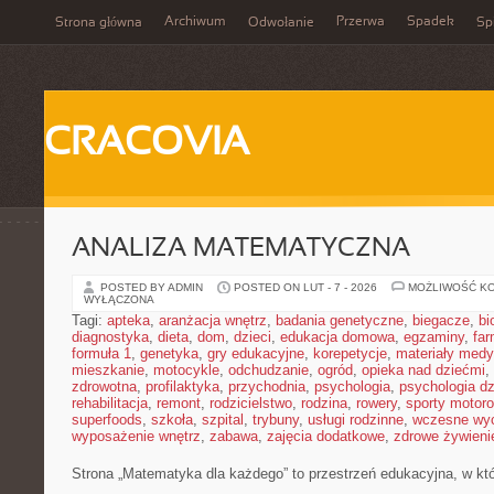
Archiwum
Przerwa
Spadek
Strona główna
Odwołanie
Spi
CRACOVIA
ANALIZA MATEMATYCZNA
POSTED BY ADMIN
POSTED ON LUT - 7 - 2026
MOŻLIWOŚĆ K
WYŁĄCZONA
Tagi:
apteka
,
aranżacja wnętrz
,
badania genetyczne
,
biegacze
,
bi
diagnostyka
,
dieta
,
dom
,
dzieci
,
edukacja domowa
,
egzaminy
,
far
formuła 1
,
genetyka
,
gry edukacyjne
,
korepetycje
,
materiały med
mieszkanie
,
motocykle
,
odchudzanie
,
ogród
,
opieka nad dziećmi
,
zdrowotna
,
profilaktyka
,
przychodnia
,
psychologia
,
psychologia dz
rehabilitacja
,
remont
,
rodzicielstwo
,
rodzina
,
rowery
,
sporty motor
superfoods
,
szkoła
,
szpital
,
trybuny
,
usługi rodzinne
,
wczesne wy
wyposażenie wnętrz
,
zabawa
,
zajęcia dodatkowe
,
zdrowe żywieni
Strona „Matematyka dla każdego” to przestrzeń edukacyjna, w któ