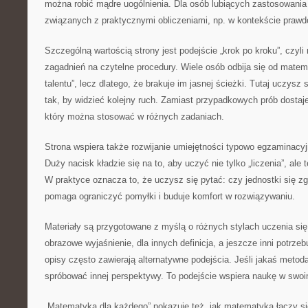
można robić mądre uogólnienia. Dla osób lubiących zastosowania
związanych z praktycznymi obliczeniami, np. w kontekście praw
Szczególną wartością strony jest podejście „krok po kroku”, czyli 
zagadnień na czytelne procedury. Wiele osób odbija się od matema
talentu”, lecz dlatego, że brakuje im jasnej ścieżki. Tutaj uczysz 
tak, by widzieć kolejny ruch. Zamiast przypadkowych prób dostaj
który można stosować w różnych zadaniach.
Strona wspiera także rozwijanie umiejętności typowo egzaminacyjn
Duży nacisk kładzie się na to, aby uczyć nie tylko „liczenia”, ale 
W praktyce oznacza to, że uczysz się pytać: czy jednostki się zg
pomaga ograniczyć pomyłki i buduje komfort w rozwiązywaniu.
Materiały są przygotowane z myślą o różnych stylach uczenia się
obrazowe wyjaśnienie, dla innych definicja, a jeszcze inni potrze
opisy często zawierają alternatywne podejścia. Jeśli jakaś metod
spróbować innej perspektywy. To podejście wspiera naukę w swoi
„Matematyka dla każdego” pokazuje też, jak matematyka łączy si