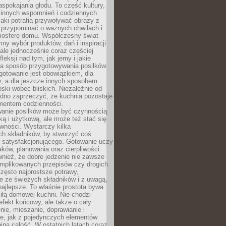
pokajania głodu. To część kultury,
dzinnych wspomnień i codziennych
aki potrafią przywoływać obrazy z
 przypominać o ważnych chwilach i
osferę domu. Współczesny świat
mny wybór produktów, dań i inspiracji
 ale jednocześnie coraz częściej
fleksji nad tym, jak jemy i jakie
a sposób przygotowywania posiłków.
gotowanie jest obowiązkiem, dla
y, a dla jeszcze innych sposobem
oski wobec bliskich. Niezależnie od
udno zaprzeczyć, że kuchnia pozostaje
entem codzienności.
anie posiłków może być czynnością
ką i użytkową, ale może też stać się
wności. Wystarczy kilka
h składników, by stworzyć coś
 satysfakcjonującego. Gotowanie uczy
ków, planowania oraz cierpliwości.
nież, że dobre jedzenie nie zawsze
plikowanych przepisów czy drogich
zęsto najprostsze potrawy,
e ze świeżych składników i z uwagą,
najlepsze. To właśnie prostota bywa
iłą domowej kuchni. Nie chodzi
efekt końcowy, ale także o cały
enie, mieszanie, doprawianie i
e, jak z pojedynczych elementów
jna całość. W ostatnich latach coraz