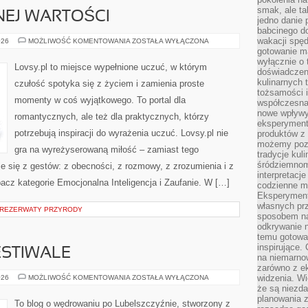
smak, ale ta
NEJ WARTOŚCI
jedno danie 
babcinego d
wakacji spę
POCZUCIE
026
MOŻLIWOŚĆ KOMENTOWANIA
ZOSTAŁA WYŁĄCZONA
WŁASNEJ
gotowanie m
WARTOŚCI
wyłącznie o 
Lovsy.pl to miejsce wypełnione uczuć, w którym
doświadczeni
kulinarnych 
czułość spotyka się z życiem i zamienia proste
tożsamości i
momenty w coś wyjątkowego. To portal dla
współczesna 
nowe wpływy
romantycznych, ale też dla praktycznych, którzy
eksperyment
potrzebują inspiracji do wyrażenia uczuć. Lovsy.pl nie
produktów z 
możemy pozn
gra na wyreżyserowaną miłość – zamiast tego
tradycje kul
śródziemnom
je się z gestów: z obecności, z rozmowy, z zrozumienia i z
interpretacj
bacz kategorie Emocjonalna Inteligencja i Zaufanie. W […]
codzienne m
Eksperyment
własnych pr
 REZERWATY PRZYRODY
sposobem na
odkrywanie 
temu gotowan
inspirujące.
ESTIWALE
na niemarno
zarówno z e
WYDARZENIA
widzenia. Wi
026
MOŻLIWOŚĆ KOMENTOWANIA
ZOSTAŁA WYŁĄCZONA
I
że są niezda
FESTIWALE
planowania 
To blog o wędrowaniu po Lubelszczyźnie, stworzony z