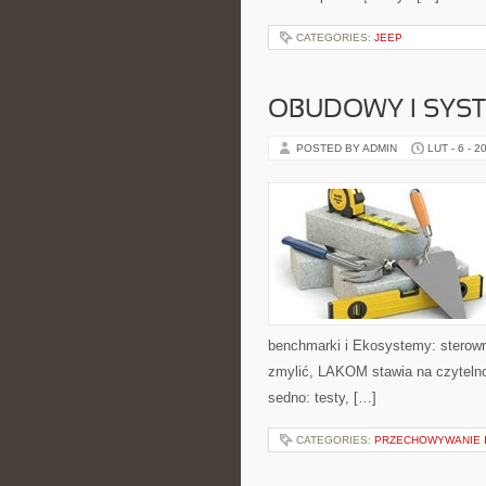
CATEGORIES:
JEEP
OBUDOWY I SYS
POSTED BY ADMIN
LUT - 6 - 2
benchmarki i Ekosystemy: sterowni
zmylić, LAKOM stawia na czytelno
sedno: testy, […]
CATEGORIES:
PRZECHOWYWANIE I