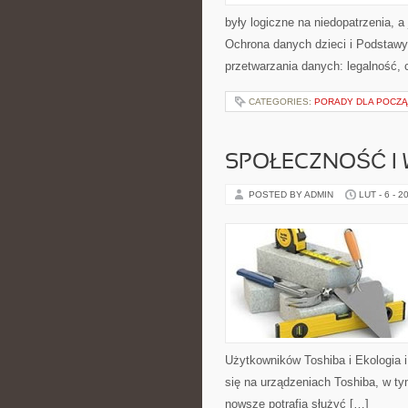
były logiczne na niedopatrzenia, 
Ochrona danych dzieci i Podstaw
przetwarzania danych: legalność, 
CATEGORIES:
PORADY DLA POCZ
SPOŁECZNOŚĆ I 
POSTED BY ADMIN
LUT - 6 - 2
Użytkowników Toshiba i Ekologia 
się na urządzeniach Toshiba, w ty
nowsze potrafią służyć […]