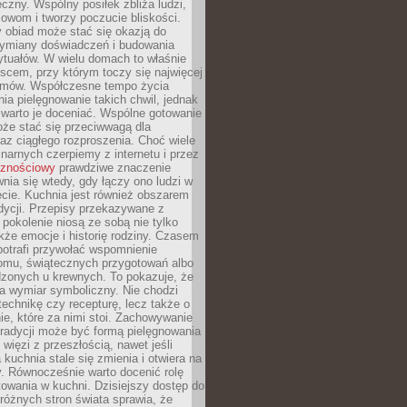
czny. Wspólny posiłek zbliża ludzi,
owom i tworzy poczucie bliskości.
 obiad może stać się okazją do
wymiany doświadczeń i budowania
ytuałów. W wielu domach to właśnie
ejscem, przy którym toczy się najwięcej
mów. Współczesne tempo życia
nia pielęgnowanie takich chwil, jednak
 warto je doceniać. Wspólne gotowanie
oże stać się przeciwwagą dla
az ciągłego rozproszenia. Choć wiele
linarnych czerpiemy z internetu i przez
cznościowy
prawdziwe znaczenie
wnia się wtedy, gdy łączy ono ludzi w
cie. Kuchnia jest również obszarem
adycji. Przepisy przekazywane z
 pokolenie niosą ze sobą nie tylko
kże emocje i historię rodziny. Czasem
potrafi przywołać wspomnienie
omu, świątecznych przygotowań albo
dzonych u krewnych. To pokazuje, że
a wymiar symboliczny. Nie chodzi
technikę czy recepturę, lecz także o
e, które za nimi stoi. Zachowywanie
tradycji może być formą pielęgnowania
 więzi z przeszłością, nawet jeśli
kuchnia stale się zmienia i otwiera na
. Równocześnie warto docenić rolę
owania w kuchni. Dzisiejszy dostęp do
różnych stron świata sprawia, że