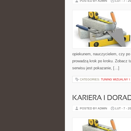
POSTED BY ADMIN
LUT - 7 - 2
opiekunem, nauczycielem, czy po 
prowadzą krok po kroku. Zobacz ta
serwisu jest pokazanie, […]
CATEGORIES:
TUNING WIZUALNY I
KARIERA I DOR
POSTED BY ADMIN
LUT - 7 - 2