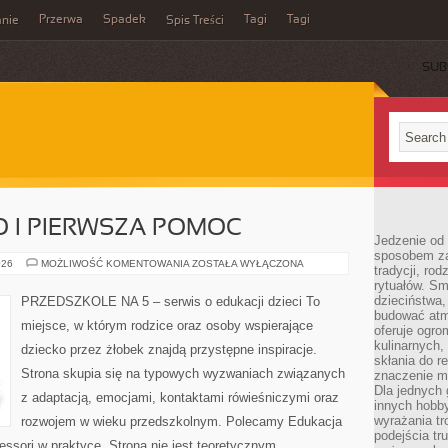
Przerwa
Spadek
Tagi
Tagi
nie
Spis Treści
SUB
 I PIERWSZA POMOC
Jedzenie od 
sposobem zas
BEZPIECZEŃSTWO
026
MOŻLIWOŚĆ KOMENTOWANIA
ZOSTAŁA WYŁĄCZONA
tradycji, ro
I
rytuałów. Sm
PIERWSZA
POMOC
dzieciństwa,
PRZEDSZKOLE NA 5 – serwis o edukacji dzieci To
budować atm
miejsce, w którym rodzice oraz osoby wspierające
oferuje ogro
kulinarnych,
dziecko przez żłobek znajdą przystępne inspiracje.
skłania do re
Strona skupia się na typowych wyzwaniach związanych
znaczenie m
Dla jednych 
z adaptacją, emocjami, kontaktami rówieśniczymi oraz
innych hobb
wyrażania tr
rozwojem w wieku przedszkolnym. Polecamy Edukacja
podejścia tr
essori w praktyce. Strona nie jest teoretycznym