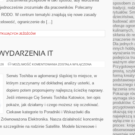
zrozumienia przepisów w taki sposób, aby wdrożenia
sposobem zas
a jednocześnie zrozumiałe dla pracowników. Polecamy
tradycji, ro
rytuałów. Sm
y RODO. W centrum tematyki znajdują się nowe zasady
dzieciństwa,
budować atm
celowość, ograniczenie do […]
oferuje ogro
kulinarnych,
ĄTKUJĄCYCH JEŹDŹCÓW
skłania do re
znaczenie m
Dla jednych 
innych hobb
WYDARZENIA IT
wyrażania tr
podejścia tr
ważnym elem
SPOŁECZNOŚĆ
026
MOŻLIWOŚĆ KOMENTOWANIA
ZOSTAŁA WYŁĄCZONA
Przygotowyw
I
prostą, szyb
WYDARZENIA
IT
formą kreaty
Serwis Toshiba w aglomeracji śląskiej to miejsce, w
podstawowyc
którym zaczynamy od dokładnej analizy usterki, a
smacznego i
łączenia sma
dopiero potem proponujemy najlepszą ścieżkę naprawy.
Pokazuje rów
Jeśli interesuje Cię Serwis Toshiba Katowice, ten opis
wymaga skom
produktów. C
pokaże, jak działamy i czego możesz się oczekiwać.
przygotowan
okazują się 
Ciekawe kategorie to Poradniki i Wskazówki dla
największą s
i Zrównoważona Elektronika. Nasza działalność koncentruje
wyłącznie o 
proces: kroj
m szczególnie na rodzinie Satellite. Modele biznesowe i
obserwowani
powstaje spó