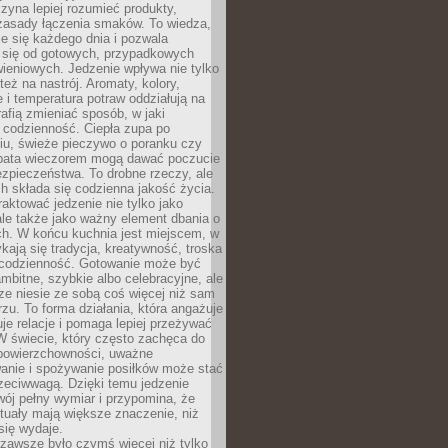
zyna lepiej rozumieć produkty,
 zasady łączenia smaków. To wiedza,
je się każdego dnia i pozwala
ć się od gotowych, przypadkowych
ieniowych. Jedzenie wpływa nie tylko
 też na nastrój. Aromaty, kolory,
 i temperatura potraw oddziałują na
rafią zmieniać sposób, w jaki
codzienność. Ciepła zupa po
iu, świeże pieczywo o poranku czy
rbata wieczorem mogą dawać poczucie
ezpieczeństwa. To drobne rzeczy, ale
ch składa się codzienna jakość życia.
raktować jedzenie nie tylko jako
le także jako ważny element dbania o
ych. W końcu kuchnia jest miejscem, w
kają się tradycja, kreatywność, troska
 codzienność. Gotowanie może być
ambitne, szybkie albo celebracyjne, ale
e niesie ze sobą coś więcej niż sam
erzu. To forma działania, która angażuje
je relacje i pomaga lepiej przeżywać
W świecie, który często zachęca do
 powierzchowności, uważne
anie i spożywanie posiłków może stać
zeciwwagą. Dzięki temu jedzenie
ój pełny wymiar i przypomina, że
tuały mają większe znaczenie, niż
się wydaje.
zawsze było czymś więcej niż tylko