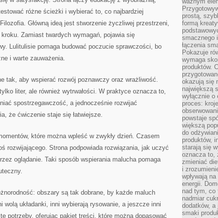
ważnym elem
Przygotowyw
stować różne ścieżki i wybierać to, co najbardziej
prostą, szyb
 Filozofia. Główną ideą jest stworzenie życzliwej przestrzeni,
formą kreaty
podstawowyc
o kroku. Zamiast twardych wymagań, pojawia się
smacznego i
łączenia sma
ywy. Lulitulisie pomaga budować poczucie sprawczości, bo
Pokazuje rów
żne i warte zauważenia.
wymaga skom
produktów. C
przygotowan
ne tak, aby wspierać rozwój poznawczy oraz wrażliwość.
okazują się 
największą s
ylko liter, ale również wytrwałości. W praktyce oznacza to,
wyłącznie o 
iać spostrzegawczość, a jednocześnie rozwijać
proces: kroj
obserwowani
, że ćwiczenie staje się łatwiejsze.
powstaje spó
większą pop
do odżywiani
ch momentów, które można wpleść w zwykły dzień. Czasem
produktów, i
starają się w
coś rozwijającego. Strona podpowiada rozwiązania, jak uczyć
oznacza to, 
o przez oglądanie. Taki sposób wspierania malucha pomaga
zmieniać die
i zrozumieni
uteczny.
wpływają na
energii. Dom
nad tym, co 
żnorodność: obszary są tak dobrane, by każde maluch
nadmiar cuk
i wolą układanki, inni wybierają rysowanie, a jeszcze inni
dodatków, a 
smaki produ
zy te potrzeby, oferując pakiet treści, które można dopasować