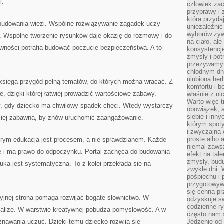
i.
człowiek zac
przyprawy i
która przyda
 budowania więzi. Wspólne rozwiązywanie zagadek uczy
uniezależni
wyborów żyw
m. Wspólne tworzenie rysunków daje okazję do rozmowy i do
na ciało, ale
ywności potrafią budować poczucie bezpieczeństwa. A to
konsystencje
zmysły i pot
przeżywamy 
chłodnym dn
ulubiona he
 księgą przygód pełną tematów, do których można wracać. Z
komfortu i b
, dzięki której łatwiej prowadzić wartościowe zabawy.
właśnie z ni
Warto więc t
y, gdy dziecko ma chwilowy spadek chęci. Wtedy wystarczy
obowiązek, a
siebie i inn
dziej zabawna, by znów uruchomić zaangażowanie.
którym spoty
i zwyczajna
proste albo 
którym edukacja jest procesem, a nie sprawdzianem. Każde
niemal zawsz
ie i ma prawo do odpoczynku. Portal zachęca do budowania
efekt na tal
zmysły, budu
auka jest systematyczna. To z kolei przekłada się na
zwykłe dni. 
pośpiechu i
przygotowyw
się cenną pr
yjnej strona pomaga rozwijać bogate słownictwo. W
odzyskuje sw
codzienne ry
alizę. W warstwie kreatywnej pobudza pomysłowość. A w
często nam 
znawania uczuć. Dzięki temu dziecko rozwija się
Jedzenie od 