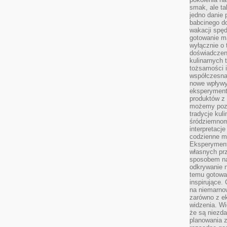
smak, ale ta
jedno danie 
babcinego d
wakacji spę
gotowanie m
wyłącznie o 
doświadczeni
kulinarnych 
tożsamości i
współczesna 
nowe wpływy
eksperyment
produktów z 
możemy pozn
tradycje kul
śródziemnom
interpretacj
codzienne m
Eksperyment
własnych pr
sposobem na
odkrywanie 
temu gotowan
inspirujące.
na niemarno
zarówno z e
widzenia. Wi
że są niezda
planowania 