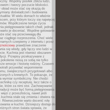
czny. Wspólny posiłek zbliża ludzi,
owom i tworzy poczucie bliskości.
 obiad może stać się okazją do
wymiany doświadczeń i budowania
ytuałów. W wielu domach to właśnie
ejscem, przy którym toczy się najwięcej
mów. Współczesne tempo życia
nia pielęgnowanie takich chwil, jednak
 warto je doceniać. Wspólne gotowanie
oże stać się przeciwwagą dla
az ciągłego rozproszenia. Choć wiele
linarnych czerpiemy z internetu i przez
cznościowy
prawdziwe znaczenie
wnia się wtedy, gdy łączy ono ludzi w
cie. Kuchnia jest również obszarem
adycji. Przepisy przekazywane z
 pokolenie niosą ze sobą nie tylko
kże emocje i historię rodziny. Czasem
potrafi przywołać wspomnienie
omu, świątecznych przygotowań albo
dzonych u krewnych. To pokazuje, że
a wymiar symboliczny. Nie chodzi
technikę czy recepturę, lecz także o
e, które za nimi stoi. Zachowywanie
tradycji może być formą pielęgnowania
 więzi z przeszłością, nawet jeśli
kuchnia stale się zmienia i otwiera na
. Równocześnie warto docenić rolę
owania w kuchni. Dzisiejszy dostęp do
różnych stron świata sprawia, że