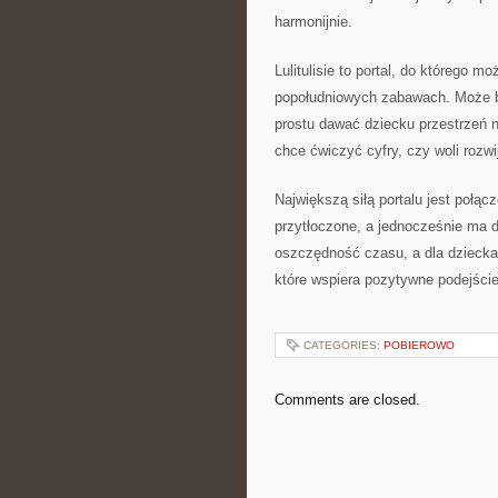
harmonijnie.
Lulitulisie to portal, do którego
popołudniowych zabawach. Może b
prostu dawać dziecku przestrzeń 
chce ćwiczyć cyfry, czy woli rozwi
Największą siłą portalu jest połąc
przytłoczone, a jednocześnie ma do
oszczędność czasu, a dla dziecka
które wspiera pozytywne podejście 
CATEGORIES:
POBIEROWO
Comments are closed.