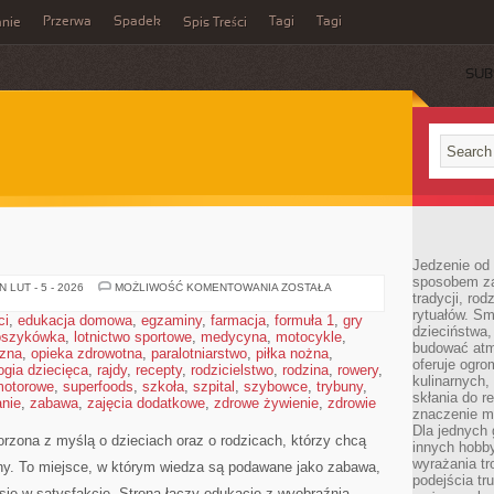
Przerwa
Spadek
Tagi
Tagi
nie
Spis Treści
SUB
Jedzenie od 
sposobem zas
PLASTYKA
 LUT - 5 - 2026
MOŻLIWOŚĆ KOMENTOWANIA
ZOSTAŁA
tradycji, ro
rytuałów. Sm
ci
,
edukacja domowa
,
egzaminy
,
farmacja
,
formuła 1
,
gry
dzieciństwa,
oszykówka
,
lotnictwo sportowe
,
medycyna
,
motocykle
,
budować atm
czna
,
opieka zdrowotna
,
paralotniarstwo
,
piłka nożna
,
oferuje ogro
ogia dziecięca
,
rajdy
,
recepty
,
rodzicielstwo
,
rodzina
,
rowery
,
kulinarnych,
motorowe
,
superfoods
,
szkoła
,
szpital
,
szybowce
,
trybuny
,
skłania do re
nie
,
zabawa
,
zajęcia dodatkowe
,
zdrowe żywienie
,
zdrowie
znaczenie m
Dla jednych 
worzona z myślą o dzieciach oraz o rodzicach, którzy chcą
innych hobb
wyrażania tr
ny. To miejsce, w którym wiedza są podawane jako zabawa,
podejścia tr
ię w satysfakcję. Strona łączy edukację z wyobraźnią,