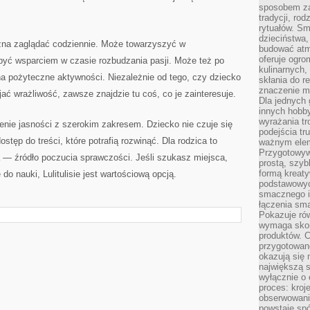
sposobem zas
tradycji, ro
rytuałów. Sm
dzieciństwa,
 można zaglądać codziennie. Może towarzyszyć w
budować atm
oferuje ogro
yć wsparciem w czasie rozbudzania pasji. Może też po
kulinarnych,
na pożyteczne aktywności. Niezależnie od tego, czy dziecko
skłania do re
znaczenie m
jać wrażliwość, zawsze znajdzie tu coś, co je zainteresuje.
Dla jednych 
innych hobb
wyrażania tr
zenie jasności z szerokim zakresem. Dziecko nie czuje się
podejścia tr
stęp do treści, które potrafią rozwinąć. Dla rodzica to
ważnym elem
Przygotowyw
 — źródło poczucia sprawczości. Jeśli szukasz miejsca,
prostą, szyb
formą kreaty
do nauki, Lulitulisie jest wartościową opcją.
podstawowyc
smacznego i
łączenia sma
Pokazuje rów
wymaga skom
produktów. C
przygotowan
okazują się 
największą s
wyłącznie o 
proces: kroj
obserwowani
powstaje spó