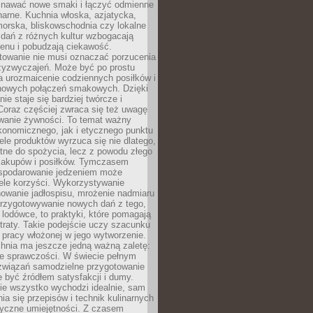
awać nowe smaki i łączyć odmienne
inarne. Kuchnia włoska, azjatycka,
orska, bliskowschodnia czy lokalne
e dań z różnych kultur wzbogacają
enu i pobudzają ciekawość.
owanie nie musi oznaczać porzucenia
zyzwyczajeń. Może być po prostu
 urozmaicenie codziennych posiłków i
nowych połączeń smakowych. Dzięki
ie staje się bardziej twórcze i
 Coraz częściej zwraca się też uwagę
wanie żywności. To temat ważny
konomicznego, jak i etycznego punktu
ele produktów wyrzuca się nie dlatego,
tne do spożycia, lecz z powodu złego
zakupów i posiłków. Tymczasem
spodarowanie jedzeniem może
ele korzyści. Wykorzystywanie
nowanie jadłospisu, mrożenie nadmiaru
przygotowywanie nowych dań z tego,
 lodówce, to praktyki, które pomagają
traty. Takie podejście uczy szacunku
i pracy włożonej w jego wytworzenie.
nia ma jeszcze jedną ważną zaletę:
ie sprawczości. W świecie pełnym
związań samodzielne przygotowanie
 być źródłem satysfakcji i dumy.
nie wszystko wychodzi idealnie, sam
ia się przepisów i technik kulinarnych
tyczne umiejętności. Z czasem