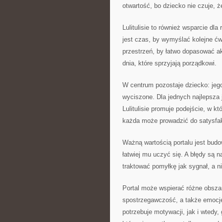
otwartość, bo dziecko nie czuje, ż
Lulitulisie to również wsparcie d
jest czas, by wymyślać kolejne ćwi
przestrzeń, by łatwo dopasować 
dnia, które sprzyjają porządkowi.
W centrum pozostaje dziecko: jego
wyciszone. Dla jednych najlepsza 
Lulitulisie promuje podejście, w k
każda może prowadzić do satysfak
Ważną wartością portalu jest bud
łatwiej mu uczyć się. A błędy są na
traktować pomyłkę jak sygnał, a ni
Portal może wspierać różne obszar
spostrzegawczość, a także emocje
potrzebuje motywacji, jak i wtedy,