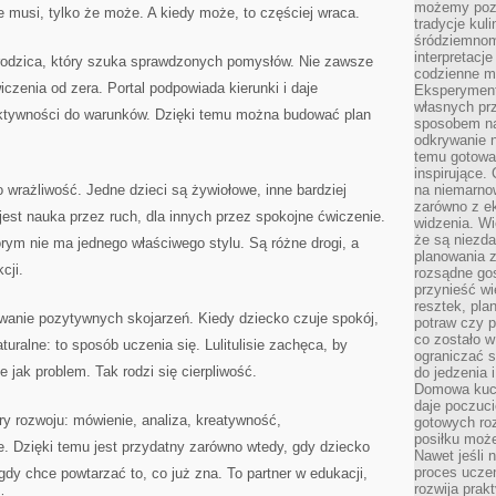
możemy pozn
e musi, tylko że może. A kiedy może, to częściej wraca.
tradycje kul
śródziemnom
interpretacj
la rodzica, który szuka sprawdzonych pomysłów. Nie zawsze
codzienne m
czenia od zera. Portal podpowiada kierunki i daje
Eksperyment
własnych pr
aktywności do warunków. Dzięki temu można budować plan
sposobem na
odkrywanie 
temu gotowan
inspirujące.
 wrażliwość. Jedne dzieci są żywiołowe, inne bardziej
na niemarno
zarówno z e
jest nauka przez ruch, dla innych przez spokojne ćwiczenie.
widzenia. Wi
że są niezda
tórym nie ma jednego właściwego stylu. Są różne drogi, a
planowania 
cji.
rozsądne go
przynieść wi
resztek, pla
owanie pozytywnych skojarzeń. Kiedy dziecko czuje spokój,
potraw czy 
co zostało w
turalne: to sposób uczenia się. Lulitulisie zachęca, by
ograniczać s
e jak problem. Tak rodzi się cierpliwość.
do jedzenia 
Domowa kuch
daje poczuc
y rozwoju: mówienie, analiza, kreatywność,
gotowych ro
posiłku może
. Dzięki temu jest przydatny zarówno wtedy, gdy dziecko
Nawet jeśli 
proces uczen
 gdy chce powtarzać to, co już zna. To partner w edukacji,
rozwija prak