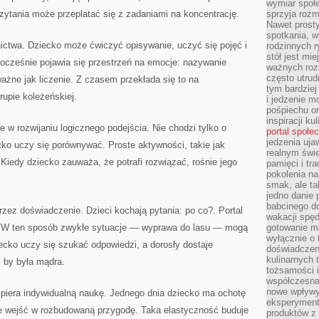
wymiar społe
zytania może przeplatać się z zadaniami na koncentrację.
sprzyja rozm
Nawet prosty
spotkania, 
wnictwa. Dziecko może ćwiczyć opisywanie, uczyć się pojęć i
rodzinnych r
stół jest mi
cześnie pojawia się przestrzeń na emocje: nazywanie
ważnych roz
często utrud
ważne jak liczenie. Z czasem przekłada się to na
tym bardziej
rupie koleżeńskiej.
i jedzenie m
pośpiechu or
inspiracji ku
 w rozwijaniu logicznego podejścia. Nie chodzi tylko o
portal społe
jedzenia uja
ecko uczy się porównywać. Proste aktywności, takie jak
realnym świe
Kiedy dziecko zauważa, że potrafi rozwiązać, rośnie jego
pamięci i tr
pokolenia na
smak, ale ta
jedno danie 
babcinego d
zez doświadczenie. Dzieci kochają pytania: po co?. Portal
wakacji spę
. W ten sposób zwykłe sytuacje — wyprawa do lasu — mogą
gotowanie m
wyłącznie o 
ecko uczy się szukać odpowiedzi, a dorosły dostaje
doświadczeni
kulinarnych 
, by była mądra.
tożsamości i
współczesna 
nowe wpływy
spiera indywidualną naukę. Jednego dnia dziecko ma ochotę
eksperyment
ce wejść w rozbudowaną przygodę. Taka elastyczność buduje
produktów z 