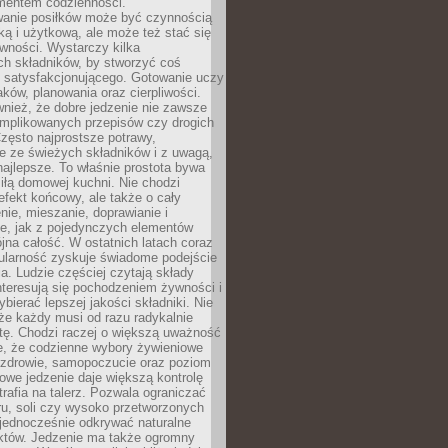
entem codzienności.
anie posiłków może być czynnością
ką i użytkową, ale może też stać się
wności. Wystarczy kilka
h składników, by stworzyć coś
 satysfakcjonującego. Gotowanie uczy
ków, planowania oraz cierpliwości.
nież, że dobre jedzenie nie zawsze
plikowanych przepisów czy drogich
zęsto najprostsze potrawy,
e ze świeżych składników i z uwagą,
najlepsze. To właśnie prostota bywa
iłą domowej kuchni. Nie chodzi
efekt końcowy, ale także o cały
enie, mieszanie, doprawianie i
e, jak z pojedynczych elementów
jna całość. W ostatnich latach coraz
ularność zyskuje świadome podejście
a. Ludzie częściej czytają składy
nteresują się pochodzeniem żywności i
ybierać lepszej jakości składniki. Nie
że każdy musi od razu radykalnie
tę. Chodzi raczej o większą uważność
e, że codzienne wybory żywieniowe
 zdrowie, samopoczucie oraz poziom
owe jedzenie daje większą kontrolę
trafia na talerz. Pozwala ograniczać
ru, soli czy wysoko przetworzonych
jednocześnie odkrywać naturalne
któw. Jedzenie ma także ogromny