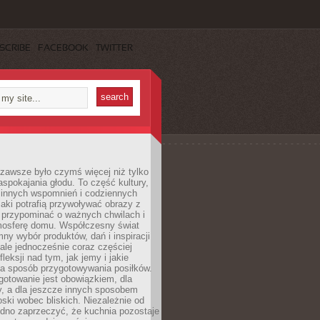
SCRIBE
FACEBOOK
TWITTER
zawsze było czymś więcej niż tylko
pokajania głodu. To część kultury,
dzinnych wspomnień i codziennych
aki potrafią przywoływać obrazy z
 przypominać o ważnych chwilach i
osferę domu. Współczesny świat
mny wybór produktów, dań i inspiracji
 ale jednocześnie coraz częściej
fleksji nad tym, jak jemy i jakie
a sposób przygotowywania posiłków.
gotowanie jest obowiązkiem, dla
y, a dla jeszcze innych sposobem
oski wobec bliskich. Niezależnie od
udno zaprzeczyć, że kuchnia pozostaje