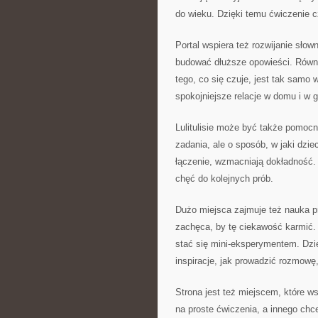
do wieku. Dzięki temu ćwiczenie c
Portal wspiera też rozwijanie sło
budować dłuższe opowieści. Równo
tego, co się czuje, jest tak samo 
spokojniejsze relacje w domu i w g
Lulitulisie może być także pomocne
zadania, ale o sposób, w jaki dzi
łączenie, wzmacniają dokładność. 
chęć do kolejnych prób.
Dużo miejsca zajmuje też nauka pr
zachęca, by tę ciekawość karmić
stać się mini-eksperymentem. Dzi
inspiracje, jak prowadzić rozmowę
Strona jest też miejscem, które w
na proste ćwiczenia, a innego ch