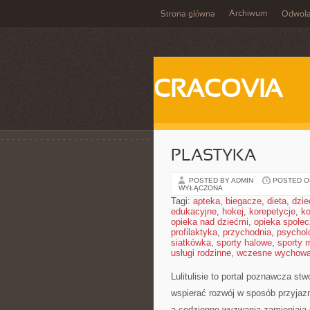
Archiwum
Strona główna
Odwoła
CRACOVIA
PLASTYKA
POSTED BY ADMIN
POSTED ON
WYŁĄCZONA
Tagi:
apteka
,
biegacze
,
dieta
,
dzie
edukacyjne
,
hokej
,
korepetycje
,
k
opieka nad dziećmi
,
opieka społe
profilaktyka
,
przychodnia
,
psychol
siatkówka
,
sporty halowe
,
sporty 
usługi rodzinne
,
wczesne wychowa
Lulitulisie to portal poznawcza st
wspierać rozwój w sposób przyjaz
a codzienne wyzwania zamieniają s