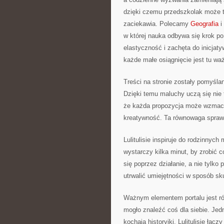
dzięki czemu przedszkolak może te
zaciekawia. Polecamy
Geografia
i
w której nauka odbywa się krok p
elastyczność i zachęta do inicjat
każde małe osiągnięcie jest tu wa
Treści na stronie zostały pomyśla
Dzięki temu maluchy uczą się nie t
że każda propozycja może wzmacn
kreatywność. Ta równowaga sprawia
Lulitulisie inspiruje do rodzinny
wystarczy kilka minut, by zrobić 
się poprzez działanie, a nie tylk
utrwalić umiejętności w sposób sk
Ważnym elementem portalu jest ró
mogło znaleźć coś dla siebie. Jedn
kochają historyjki. Lulitulisie łąc