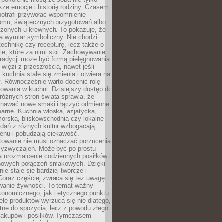
kże emocje i historię rodziny. Czasem
potrafi przywołać wspomnienie
omu, świątecznych przygotowań albo
dzonych u krewnych. To pokazuje, że
a wymiar symboliczny. Nie chodzi
technikę czy recepturę, lecz także o
e, które za nimi stoi. Zachowywanie
tradycji może być formą pielęgnowania
 więzi z przeszłością, nawet jeśli
kuchnia stale się zmienia i otwiera na
. Równocześnie warto docenić rolę
owania w kuchni. Dzisiejszy dostęp do
różnych stron świata sprawia, że
awać nowe smaki i łączyć odmienne
inarne. Kuchnia włoska, azjatycka,
orska, bliskowschodnia czy lokalne
e dań z różnych kultur wzbogacają
enu i pobudzają ciekawość.
owanie nie musi oznaczać porzucenia
zyzwyczajeń. Może być po prostu
 urozmaicenie codziennych posiłków i
nowych połączeń smakowych. Dzięki
ie staje się bardziej twórcze i
 Coraz częściej zwraca się też uwagę
wanie żywności. To temat ważny
konomicznego, jak i etycznego punktu
ele produktów wyrzuca się nie dlatego,
tne do spożycia, lecz z powodu złego
zakupów i posiłków. Tymczasem