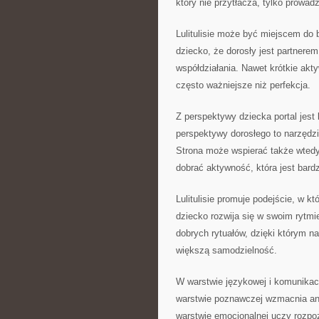
który nie przytłacza, tylko prowadz
Lulitulisie może być miejscem do
dziecko, że dorosły jest partnere
współdziałania. Nawet krótkie akt
często ważniejsze niż perfekcja.
Z perspektywy dziecka portal jest
perspektywy dorosłego to narzędzie
Strona może wspierać także wted
dobrać aktywność, która jest bar
Lulitulisie promuje podejście, w 
dziecko rozwija się w swoim rytm
dobrych rytuałów, dzięki którym n
większą samodzielność.
W warstwie językowej i komunikac
warstwie poznawczej wzmacnia an
warstwie emocjonalnej uczy rozpo