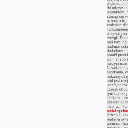
większą pop
do odżywiani
produktów, i
starają się w
oznacza to, 
zmieniać die
i zrozumieni
wpływają na
energii. Dom
nad tym, co 
nadmiar cuk
dodatków, a 
smaki produ
wymiar społe
sprzyja rozm
Nawet prosty
spotkania, 
rodzinnych r
stół jest mi
ważnych roz
często utrud
tym bardziej
i jedzenie m
pośpiechu or
inspiracji ku
portal społe
jedzenia uja
realnym świe
pamięci i tr
pokolenia na