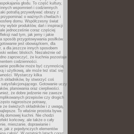
pokajania głodu. To część kultury,
dzinnych wspomnień i codziennych
aki potrafią przywoływać obrazy z
 przypominać o ważnych chwilach i
osferę domu. Współczesny świat
mny wybór produktów, dań i inspiracji
 ale jednocześnie coraz częściej
fleksji nad tym, jak jemy i jakie
a sposób przygotowywania posiłków.
gotowanie jest obowiązkiem, dla
y, a dla jeszcze innych sposobem
oski wobec bliskich. Niezależnie od
udno zaprzeczyć, że kuchnia pozostaje
entem codzienności.
anie posiłków może być czynnością
ką i użytkową, ale może też stać się
wności. Wystarczy kilka
h składników, by stworzyć coś
 satysfakcjonującego. Gotowanie uczy
ków, planowania oraz cierpliwości.
nież, że dobre jedzenie nie zawsze
plikowanych przepisów czy drogich
zęsto najprostsze potrawy,
e ze świeżych składników i z uwagą,
najlepsze. To właśnie prostota bywa
iłą domowej kuchni. Nie chodzi
efekt końcowy, ale także o cały
enie, mieszanie, doprawianie i
e, jak z pojedynczych elementów
jna całość. W ostatnich latach coraz