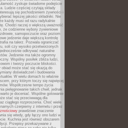
ularność zyskuje świadome podejście
a. Ludzie częściej czytają składy
nteresują się pochodzeniem żywności i
ybierać lepszej jakości składniki. Nie
że każdy musi od razu radykalnie
tę. Chodzi raczej o większą uważność
e, że codzienne wybory żywieniowe
 zdrowie, samopoczucie oraz poziom
owe jedzenie daje większą kontrolę
trafia na talerz. Pozwala ograniczać
ru, soli czy wysoko przetworzonych
jednocześnie odkrywać naturalne
któw. Jedzenie ma także ogromny
czny. Wspólny posiłek zbliża ludzi,
owom i tworzy poczucie bliskości.
 obiad może stać się okazją do
wymiany doświadczeń i budowania
ytuałów. W wielu domach to właśnie
ejscem, przy którym toczy się najwięcej
mów. Współczesne tempo życia
nia pielęgnowanie takich chwil, jednak
 warto je doceniać. Wspólne gotowanie
oże stać się przeciwwagą dla
az ciągłego rozproszenia. Choć wiele
linarnych czerpiemy z internetu i przez
cznościowy
prawdziwe znaczenie
wnia się wtedy, gdy łączy ono ludzi w
cie. Kuchnia jest również obszarem
adycji. Przepisy przekazywane z
 pokolenie niosą ze sobą nie tylko