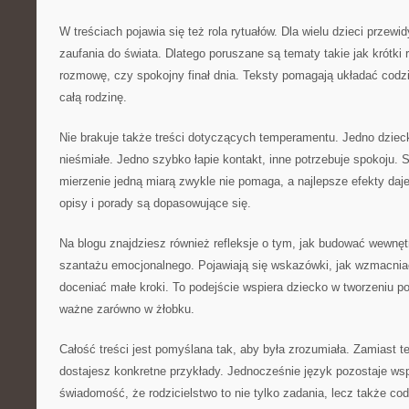
W treściach pojawia się też rola rytuałów. Dla wielu dzieci przewi
zaufania do świata. Dlatego poruszane są tematy takie jak krótki r
rozmowę, czy spokojny finał dnia. Teksty pomagają układać codzi
całą rodzinę.
Nie brakuje także treści dotyczących temperamentu. Jedno dzieck
nieśmiałe. Jedno szybko łapie kontakt, inne potrzebuje spokoju. 
mierzenie jedną miarą zwykle nie pomaga, a najlepsze efekty daje
opisy i porady są dopasowujące się.
Na blogu znajdziesz również refleksje o tym, jak budować wewnęt
szantażu emocjonalnego. Pojawiają się wskazówki, jak wzmacniać 
doceniać małe kroki. To podejście wspiera dziecko w tworzeniu po
ważne zarówno w żłobku.
Całość treści jest pomyślana tak, aby była zrozumiała. Zamiast te
dostajesz konkretne przykłady. Jednocześnie język pozostaje wsp
świadomość, że rodzicielstwo to nie tylko zadania, lecz także co