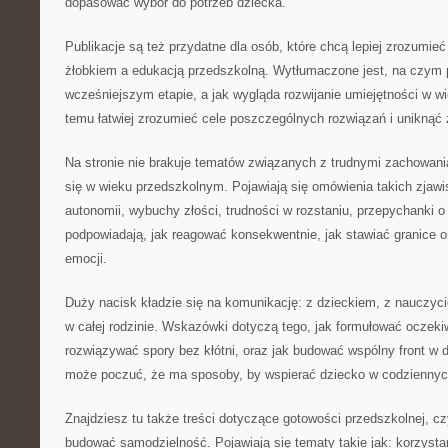
dopasować wybór do potrzeb dziecka.
Publikacje są też przydatne dla osób, które chcą lepiej zrozumi
żłobkiem a edukacją przedszkolną. Wytłumaczone jest, na czym 
wcześniejszym etapie, a jak wygląda rozwijanie umiejętności w w
temu łatwiej zrozumieć cele poszczególnych rozwiązań i uniknąć
Na stronie nie brakuje tematów związanych z trudnymi zachowania
się w wieku przedszkolnym. Pojawiają się omówienia takich zjawis
autonomii, wybuchy złości, trudności w rozstaniu, przepychanki o
podpowiadają, jak reagować konsekwentnie, jak stawiać granice or
emocji.
Duży nacisk kładzie się na komunikację: z dzieckiem, z nauczyci
w całej rodzinie. Wskazówki dotyczą tego, jak formułować oczeki
rozwiązywać spory bez kłótni, oraz jak budować wspólny front w 
może poczuć, że ma sposoby, by wspierać dziecko w codziennyc
Znajdziesz tu także treści dotyczące gotowości przedszkolnej, czy
budować samodzielność. Pojawiają się tematy takie jak: korzystani