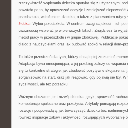
rzeczywistość wspierania dziecka spotyka się z użytecznymi pod
powstała po to, by upraszczać decyzje i zmniejszać niepewność
przedszkola, wdrożeniem dziecka, a także z planowaniem rutyny
żłobka
i Wybór przedszkola. W centrum uwagi są dzieci – ich potrz
uważnością wspierać je w pierwszych latach. Znajdziesz tu wyjaś
metod pracy w przedszkolu i w grupie żłobkowej. Publikacje poka
dialog z nauczycielami oraz jak budować spokój w relacji dom–pr
To także przestrzeń dla tych, którzy chcą lepiej zrozumieć momen
Adaptacja bywa emocjonująca, a jej przebieg zależy od wsparcia 
się tu konkretne strategie: jak zbudować pozytywne skojarzenia, 
zorganizować na start, oraz jak reagować, gdy pojawią się łzy. W 
życzliwości, ale też porządku.
Ważnym obszarem jest rozwój dziecka: język, sprawność ruchow
kompetencje społeczne oraz przeżycia. Artykuły pomagają rozpo
rozwoju i podpowiadają, jak towarzyszyć dziecku bez nadmiernyc
również inspiracje zabaw i aktywności rozwijających wyobraźnię o