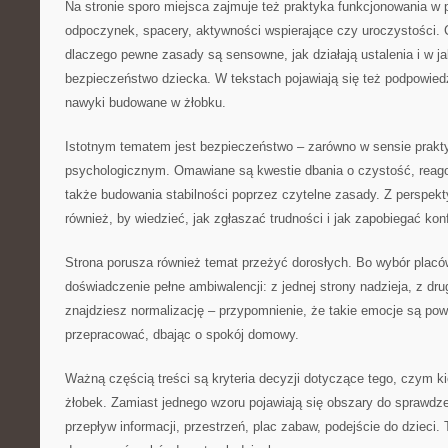
Na stronie sporo miejsca zajmuje też praktyka funkcjonowania w p
odpoczynek, spacery, aktywności wspierające czy uroczystości. C
dlaczego pewne zasady są sensowne, jak działają ustalenia i w j
bezpieczeństwo dziecka. W tekstach pojawiają się też podpowied
nawyki budowane w żłobku.
Istotnym tematem jest bezpieczeństwo – zarówno w sensie prakty
psychologicznym. Omawiane są kwestie dbania o czystość, reago
także budowania stabilności poprzez czytelne zasady. Z perspekt
również, by wiedzieć, jak zgłaszać trudności i jak zapobiegać kon
Strona porusza również temat przeżyć dorosłych. Bo wybór placówk
doświadczenie pełne ambiwalencji: z jednej strony nadzieja, z dru
znajdziesz normalizację – przypomnienie, że takie emocje są po
przepracować, dbając o spokój domowy.
Ważną częścią treści są kryteria decyzji dotyczące tego, czym ki
żłobek. Zamiast jednego wzoru pojawiają się obszary do sprawdzen
przepływ informacji, przestrzeń, plac zabaw, podejście do dzieci