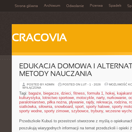
Archiwum
Przerwa
Spadek
Strona główna
Odwołanie
Spi
CRACOVIA
EDUKACJA DOMOWA I ALTERNA
METODY NAUCZANIA
POSTED BY ADMIN
POSTED ON LUT - 1 - 2026
MOŻLIWOŚĆ K
WYŁĄCZONA
Tagi:
bagaże
,
biegacze
,
dzieci
,
fitness
,
formuła 1
,
hokej
,
kajakars
kulturystyka
,
lotnictwo sportowe
,
motocykle
,
narty
,
nurkowanie
,
o
paralotniarstwo
,
piłka nożna
,
pływanie
,
rajdy
,
rekreacja
,
rodzina
,
r
siatkówka
,
siłownia
,
snowboard
,
sport
,
sporty halowe
,
sporty mot
sporty wodne
,
sporty zimowe
,
szybowce
,
trybuny
,
wczesne wych
Przedszkole Kubuś
to przestrzeń stworzone z myślą o opiekunach
poszukują wiarygodnych informacji na temat przedszkoli i opieki 