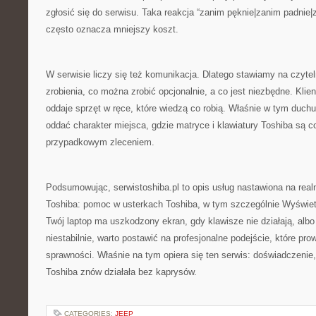
zgłosić się do serwisu. Taka reakcja “zanim pęknie|zanim padnie
często oznacza mniejszy koszt.
W serwisie liczy się też komunikacja. Dlatego stawiamy na czyteln
zrobienia, co można zrobić opcjonalnie, a co jest niezbędne. Kli
oddaje sprzęt w ręce, które wiedzą co robią. Właśnie w tym duchu
oddać charakter miejsca, gdzie matryce i klawiatury Toshiba są c
przypadkowym zleceniem.
Podsumowując, serwistoshiba.pl to opis usług nastawiona na rea
Toshiba: pomoc w usterkach Toshiba, w tym szczególnie Wyświetl
Twój laptop ma uszkodzony ekran, gdy klawisze nie działają, albo
niestabilnie, warto postawić na profesjonalne podejście, które pr
sprawności. Właśnie na tym opiera się ten serwis: doświadczenie, 
Toshiba znów działała bez kaprysów.
CATEGORIES:
JEEP