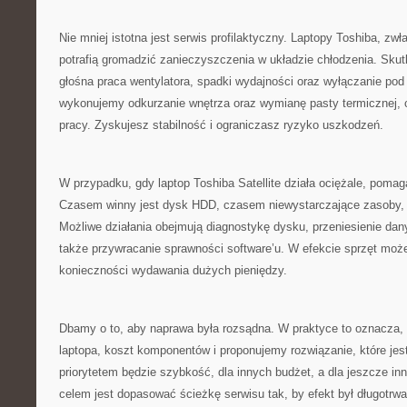
Nie mniej istotna jest serwis profilaktyczny. Laptopy Toshiba, z
potrafią gromadzić zanieczyszczenia w układzie chłodzenia. Sku
głośna praca wentylatora, spadki wydajności oraz wyłączanie pod
wykonujemy odkurzanie wnętrza oraz wymianę pasty termicznej, c
pracy. Zyskujesz stabilność i ograniczasz ryzyko uszkodzeń.
W przypadku, gdy laptop Toshiba Satellite działa ociężale, poma
Czasem winny jest dysk HDD, czasem niewystarczające zasoby, 
Możliwe działania obejmują diagnostykę dysku, przeniesienie dan
także przywracanie sprawności software’u. W efekcie sprzęt może
konieczności wydawania dużych pieniędzy.
Dbamy o to, aby naprawa była rozsądna. W praktyce to oznacza,
laptopa, koszt komponentów i proponujemy rozwiązanie, które jes
priorytetem będzie szybkość, dla innych budżet, a dla jeszcze 
celem jest dopasować ścieżkę serwisu tak, by efekt był długotrwa