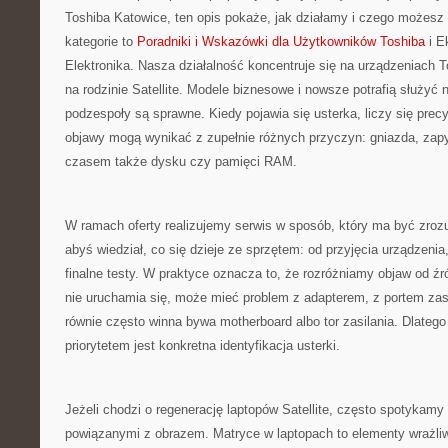
Toshiba Katowice, ten opis pokaże, jak działamy i czego możesz
kategorie to
Poradniki i Wskazówki dla Użytkowników Toshiba
i E
Elektronika. Nasza działalność koncentruje się na urządzeniach 
na rodzinie Satellite. Modele biznesowe i nowsze potrafią służyć n
podzespoły są sprawne. Kiedy pojawia się usterka, liczy się prec
objawy mogą wynikać z zupełnie różnych przyczyn: gniazda, zapy
czasem także dysku czy pamięci RAM.
W ramach oferty realizujemy serwis w sposób, który ma być zrozu
abyś wiedział, co się dzieje ze sprzętem: od przyjęcia urządzenia
finalne testy. W praktyce oznacza to, że rozróżniamy objaw od źr
nie uruchamia się, może mieć problem z adapterem, z portem zasi
równie często winna bywa motherboard albo tor zasilania. Dlatego
priorytetem jest konkretna identyfikacja usterki.
Jeżeli chodzi o regenerację laptopów Satellite, często spotykamy
powiązanymi z obrazem. Matryce w laptopach to elementy wrażliwe