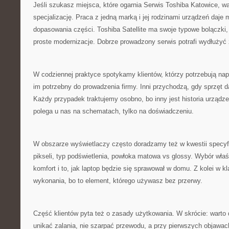
Jeśli szukasz miejsca, które ogarnia Serwis Toshiba Katowice, w
specjalizację. Praca z jedną marką i jej rodzinami urządzeń daje
dopasowania części. Toshiba Satellite ma swoje typowe bolączki,
proste modernizacje. Dobrze prowadzony serwis potrafi wydłużyć 
W codziennej praktyce spotykamy klientów, którzy potrzebują napr
im potrzebny do prowadzenia firmy. Inni przychodzą, gdy sprzęt 
Każdy przypadek traktujemy osobno, bo inny jest historia urządze
polega u nas na schematach, tylko na doświadczeniu.
W obszarze wyświetlaczy często doradzamy też w kwestii specyfik
pikseli, typ podświetlenia, powłoka matowa vs glossy. Wybór wła
komfort i to, jak laptop będzie się sprawował w domu. Z kolei w kl
wykonania, bo to element, którego używasz bez przerwy.
Część klientów pyta też o zasady użytkowania. W skrócie: warto 
unikać zalania, nie szarpać przewodu, a przy pierwszych objawac