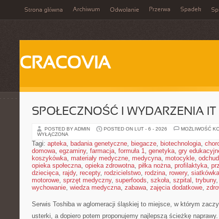
Archiwum
Przerwa
Spadek
Strona główna
Odwołanie
Spi
CRACOVIA
SPOŁECZNOŚĆ I WYDARZENIA IT
POSTED BY ADMIN
POSTED ON LUT - 6 - 2026
MOŻLIWOŚĆ K
WYŁĄCZONA
Tagi:
apteka
,
badania genetyczne
,
biegacze
,
biotechnologia
,
chor
domowa
,
egzaminy
,
farmacja
,
formuła 1
,
genetyka
,
gry edukacyjn
koszykówka
,
materiały medyczne
,
medycyna
,
motocykle
,
odchud
opieka społeczna
,
opieka zdrowotna
,
piłka nożna
,
profilaktyka
,
pr
dziecięca
,
rajdy
,
recepty
,
rodzicielstwo
,
rodzina
,
rowery
,
siatkówk
motorowe
,
sprzęt medyczny
,
superfoods
,
szkoła
,
szpital
,
trybuny
wychowanie
,
wiedza medyczna
,
zabawa
,
zajęcia dodatkowe
,
zdro
Serwis Toshiba w aglomeracji śląskiej to miejsce, w którym zacz
usterki, a dopiero potem proponujemy najlepszą ścieżkę naprawy. 