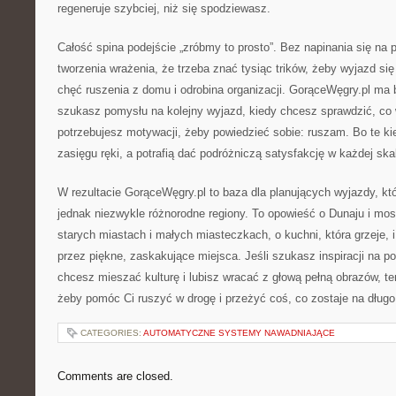
regeneruje szybciej, niż się spodziewasz.
Całość spina podejście „zróbmy to prosto”. Bez napinania się na 
tworzenia wrażenia, że trzeba znać tysiąc trików, żeby wyjazd si
chęć ruszenia z domu i odrobina organizacji. GorąceWęgry.pl ma
szukasz pomysłu na kolejny wyjazd, kiedy chcesz sprawdzić, co 
potrzebujesz motywacji, żeby powiedzieć sobie: ruszam. Bo te ki
zasięgu ręki, a potrafią dać podróżniczą satysfakcję w każdej skal
W rezultacie GorąceWęgry.pl to baza dla planujących wyjazdy, któ
jednak niezwykle różnorodne regiony. To opowieść o Dunaju i mos
starych miastach i małych miasteczkach, o kuchni, która grzeje, i
przez piękne, zaskakujące miejsca. Jeśli szukasz inspiracji na p
chcesz mieszać kulturę i lubisz wracać z głową pełną obrazów, ten
żeby pomóc Ci ruszyć w drogę i przeżyć coś, co zostaje na długo
CATEGORIES:
AUTOMATYCZNE SYSTEMY NAWADNIAJĄCE
Comments are closed.