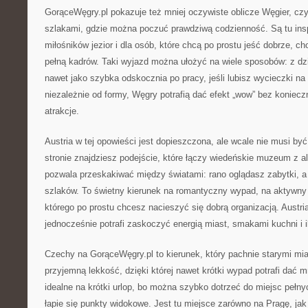
GorąceWęgry.pl pokazuje też mniej oczywiste oblicze Węgier, cz
szlakami, gdzie można poczuć prawdziwą codzienność. Są tu inspi
miłośników jezior i dla osób, które chcą po prostu jeść dobrze, c
pełną kadrów. Taki wyjazd można ułożyć na wiele sposobów: z dzi
nawet jako szybka odskocznia po pracy, jeśli lubisz wycieczki n
niezależnie od formy, Węgry potrafią dać efekt „wow” bez koniecz
atrakcje.
Austria w tej opowieści jest dopieszczona, ale wcale nie musi być
stronie znajdziesz podejście, które łączy wiedeńskie muzeum z al
pozwala przeskakiwać między światami: rano oglądasz zabytki, a 
szlaków. To świetny kierunek na romantyczny wypad, na aktywny 
którego po prostu chcesz nacieszyć się dobrą organizacją. Austri
jednocześnie potrafi zaskoczyć energią miast, smakami kuchni i i
Czechy na GorąceWęgry.pl to kierunek, który pachnie starymi mia
przyjemną lekkość, dzięki której nawet krótki wypad potrafi dać 
idealne na krótki urlop, bo można szybko dotrzeć do miejsc pełny
łapie się punkty widokowe. Jest tu miejsce zarówno na Pragę, jak 