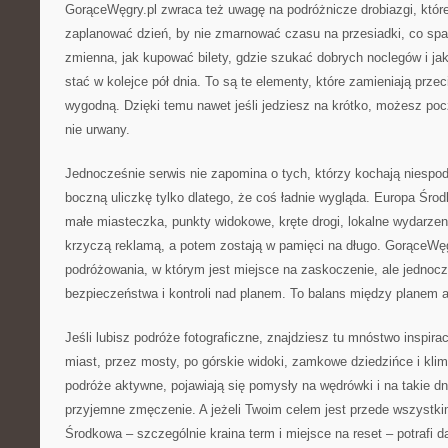
GorąceWęgry.pl zwraca też uwagę na podróżnicze drobiazgi, które 
zaplanować dzień, by nie zmarnować czasu na przesiadki, co sp
zmienna, jak kupować bilety, gdzie szukać dobrych noclegów i jak
stać w kolejce pół dnia. To są te elementy, które zamieniają prze
wygodną. Dzięki temu nawet jeśli jedziesz na krótko, możesz pocz
nie urwany.
Jednocześnie serwis nie zapomina o tych, którzy kochają niespodz
boczną uliczkę tylko dlatego, że coś ładnie wygląda. Europa Śr
małe miasteczka, punkty widokowe, kręte drogi, lokalne wydarzeni
krzyczą reklamą, a potem zostają w pamięci na długo. GorąceWęg
podróżowania, w którym jest miejsce na zaskoczenie, ale jednocz
bezpieczeństwa i kontroli nad planem. To balans między planem a
Jeśli lubisz podróże fotograficzne, znajdziesz tu mnóstwo inspirac
miast, przez mosty, po górskie widoki, zamkowe dziedzińce i klima
podróże aktywne, pojawiają się pomysły na wędrówki i na takie dn
przyjemne zmęczenie. A jeżeli Twoim celem jest przede wszystki
Środkowa – szczególnie kraina term i miejsce na reset – potrafi 