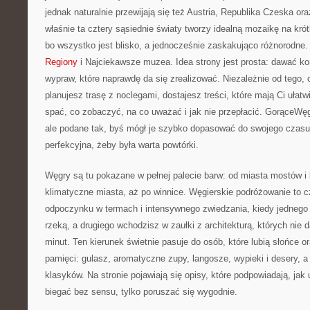
jednak naturalnie przewijają się też Austria, Republika Czeska o
właśnie ta cztery sąsiednie światy tworzy idealną mozaikę na krót
bo wszystko jest blisko, a jednocześnie zaskakująco różnorodne
Regiony
i Najciekawsze muzea. Idea strony jest prosta: dawać kon
wypraw, które naprawdę da się zrealizować. Niezależnie od tego,
planujesz trasę z noclegami, dostajesz treści, które mają Ci ułatw
spać, co zobaczyć, na co uważać i jak nie przepłacić. GorąceWęgr
ale podane tak, byś mógł je szybko dopasować do swojego czasu
perfekcyjna, żeby była warta powtórki.
Węgry są tu pokazane w pełnej palecie barw: od miasta mostów i 
klimatyczne miasta, aż po winnice. Węgierskie podróżowanie to 
odpoczynku w termach i intensywnego zwiedzania, kiedy jednego 
rzeką, a drugiego wchodzisz w zaułki z architekturą, których nie d
minut. Ten kierunek świetnie pasuje do osób, które lubią słońce o
pamięci: gulasz, aromatyczne zupy, langosze, wypieki i desery, a
klasyków. Na stronie pojawiają się opisy, które podpowiadają, jak 
biegać bez sensu, tylko poruszać się wygodnie.