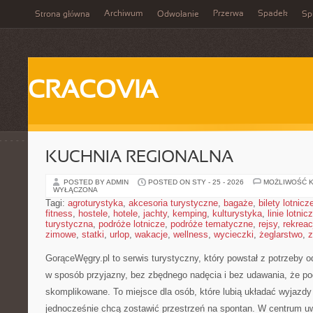
Archiwum
Przerwa
Spadek
Strona główna
Odwołanie
Spi
CRACOVIA
KUCHNIA REGIONALNA
POSTED BY ADMIN
POSTED ON STY - 25 - 2026
MOŻLIWOŚĆ 
WYŁĄCZONA
Tagi:
agroturystyka
,
akcesoria turystyczne
,
bagaże
,
bilety lotnicz
fitness
,
hostele
,
hotele
,
jachty
,
kemping
,
kulturystyka
,
linie lotnic
turystyczna
,
podróże lotnicze
,
podróże tematyczne
,
rejsy
,
rekreac
zimowe
,
statki
,
urlop
,
wakacje
,
wellness
,
wycieczki
,
żeglarstwo
,
z
GorąceWęgry.pl to serwis turystyczny, który powstał z potrzeby 
w sposób przyjazny, bez zbędnego nadęcia i bez udawania, że p
skomplikowane. To miejsce dla osób, które lubią układać wyjazdy 
jednocześnie chcą zostawić przestrzeń na spontan. W centrum uwa