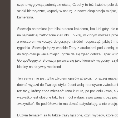
często wygrywają autentycznością. Czechy to też świetne pole d
szlaki historyczne, wypady w naturę, a nawet eksploracja miejsc, 
kameralna.
Słowacja natomiast jest blisko serca każdemu, kto lubi góry, ale 
na najbardziej zatłoczone kierunki. To kraj, w którym możesz prz
a wieczorem wskoczyć do gorących źródeł i odpocząć, jakbyś mi
tygodnia. Słowacja łączy w sobie Tatry z atrakcjami pod ziemią, c
do tego oferuje wiele miejsc, gdzie da się zjeść dobrze i spać w 
GorąceWęgry.pl Słowacja pojawia się jako kierunek wygodny, szy
idealny na aktywny weekend.
Ten serwis nie jest tylko zbiorem opisów atrakcji. To raczej mapa 
dobrać wyjazd do Twojego stylu. Jedni wolą intensywne zwiedzani
też tacy, którzy chcą mieszać: rano kultura, po południu kawa, a
wszystko jest ułożone tak, byś mógł wybrać swój wariant bez po
„wszystko”. Bo podróżowanie ma dawać satysfakcję, a nie presję.
Dużym tematem są tu także trasy łączone, czyli wypady, które obe