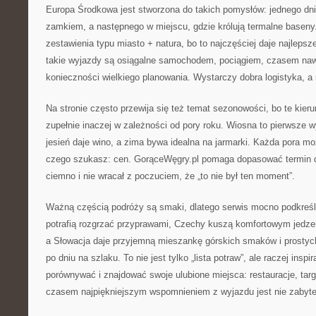
Europa Środkowa jest stworzona do takich pomysłów: jednego dni
zamkiem, a następnego w miejscu, gdzie królują termalne baseny
zestawienia typu miasto + natura, bo to najczęściej daje najleps
takie wyjazdy są osiągalne samochodem, pociągiem, czasem na
konieczności wielkiego planowania. Wystarczy dobra logistyka, a
Na stronie często przewija się też temat sezonowości, bo te kieru
zupełnie inaczej w zależności od pory roku. Wiosna to pierwsze wyc
jesień daje wino, a zima bywa idealna na jarmarki. Każda pora moż
czego szukasz: cen. GorąceWęgry.pl pomaga dopasować termin do
ciemno i nie wracał z poczuciem, że „to nie był ten moment”.
Ważną częścią podróży są smaki, dlatego serwis mocno podkreśl
potrafią rozgrzać przyprawami, Czechy kuszą komfortowym jedzen
a Słowacja daje przyjemną mieszankę górskich smaków i prostych 
po dniu na szlaku. To nie jest tylko „lista potraw”, ale raczej insp
porównywać i znajdować swoje ulubione miejsca: restauracje, targi
czasem najpiękniejszym wspomnieniem z wyjazdu jest nie zabyte