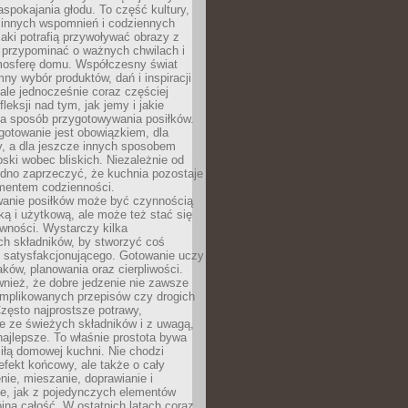
pokajania głodu. To część kultury,
dzinnych wspomnień i codziennych
aki potrafią przywoływać obrazy z
 przypominać o ważnych chwilach i
osferę domu. Współczesny świat
mny wybór produktów, dań i inspiracji
 ale jednocześnie coraz częściej
fleksji nad tym, jak jemy i jakie
a sposób przygotowywania posiłków.
gotowanie jest obowiązkiem, dla
y, a dla jeszcze innych sposobem
oski wobec bliskich. Niezależnie od
udno zaprzeczyć, że kuchnia pozostaje
entem codzienności.
anie posiłków może być czynnością
ką i użytkową, ale może też stać się
wności. Wystarczy kilka
h składników, by stworzyć coś
 satysfakcjonującego. Gotowanie uczy
ków, planowania oraz cierpliwości.
nież, że dobre jedzenie nie zawsze
plikowanych przepisów czy drogich
zęsto najprostsze potrawy,
e ze świeżych składników i z uwagą,
najlepsze. To właśnie prostota bywa
iłą domowej kuchni. Nie chodzi
efekt końcowy, ale także o cały
enie, mieszanie, doprawianie i
e, jak z pojedynczych elementów
jna całość. W ostatnich latach coraz