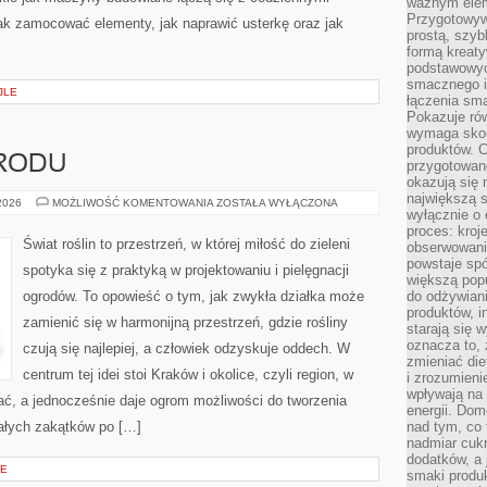
ważnym elem
Przygotowyw
ak zamocować elementy, jak naprawić usterkę oraz jak
prostą, szyb
formą kreaty
podstawowyc
smacznego i
JLE
łączenia sma
Pokazuje rów
wymaga skom
produktów. C
RODU
przygotowan
okazują się 
największą s
ZAKŁADANIE
 2026
MOŻLIWOŚĆ KOMENTOWANIA
ZOSTAŁA WYŁĄCZONA
wyłącznie o 
OGRODU
proces: kroj
Świat roślin to przestrzeń, w której miłość do zieleni
obserwowani
powstaje spó
spotyka się z praktyką w projektowaniu i pielęgnacji
większą pop
ogrodów. To opowieść o tym, jak zwykła działka może
do odżywiani
produktów, i
zamienić się w harmonijną przestrzeń, gdzie rośliny
starają się w
oznacza to, 
czują się najlepiej, a człowiek odzyskuje oddech. W
zmieniać die
centrum tej idei stoi Kraków i okolice, czyli region, w
i zrozumieni
wpływają na
iać, a jednocześnie daje ogrom możliwości do tworzenia
energii. Dom
ałych zakątków po […]
nad tym, co 
nadmiar cuk
dodatków, a 
CE
smaki produ