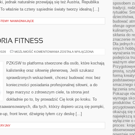
i, jednak naturalnie przewijają się też Austria, Republika
sposobem zas
tradycji, ro
o właśnie ta cztery sąsiednie światy tworzy idealną […]
rytuałów. Sm
dzieciństwa,
budować atm
STEMY NAWADNIAJĄCE
oferuje ogro
kulinarnych,
skłania do re
znaczenie m
RIA FITNESS
Dla jednych 
innych hobb
SPRZĘT
 2026
MOŻLIWOŚĆ KOMENTOWANIA
ZOSTAŁA WYŁĄCZONA
wyrażania tr
I
podejścia tr
AKCESORIA
FITNESS
ważnym elem
PZKiSW to platforma stworzone dla osób, które kochają
Przygotowyw
kalistenikę oraz siłownię plenerową. Jeśli szukasz
prostą, szyb
formą kreaty
sprawdzonych wskazówek, chcesz budować moc bez
podstawowyc
smacznego i
konieczności posiadania profesjonalnej siłowni, a do
łączenia sma
tego marzysz o zdrowszym ciele, ta strona jest
Pokazuje rów
wymaga skom
dokładnie po to, by prowadzić Cię krok po kroku. To
produktów. C
zaawansowanych, dla tych, którzy dopiero uczą się pompki,
przygotowan
okazują się 
e-up, front lever, dźwignię tyłem czy deskę […]
największą s
wyłącznie o 
proces: kroj
ERYJNY
obserwowani
powstaje spó