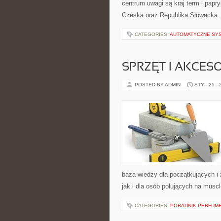
centrum uwagi są kraj term i papryk
Czeska oraz Republika Słowacka. T
CATEGORIES:
AUTOMATYCZNE SY
SPRZĘT I AKCESO
POSTED BY ADMIN
STY - 25 -
baza wiedzy dla początkujących i 
jak i dla osób polujących na muscl
CATEGORIES:
PORADNIK PERFUM