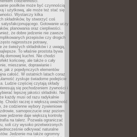
entem codzienności.
anie posiłków może być czynnością
ką i użytkową, ale może też stać się
wności. Wystarczy kilka
h składników, by stworzyć coś
 satysfakcjonującego. Gotowanie uczy
ków, planowania oraz cierpliwości.
nież, że dobre jedzenie nie zawsze
plikowanych przepisów czy drogich
zęsto najprostsze potrawy,
e ze świeżych składników i z uwagą,
najlepsze. To właśnie prostota bywa
iłą domowej kuchni. Nie chodzi
efekt końcowy, ale także o cały
enie, mieszanie, doprawianie i
e, jak z pojedynczych elementów
jna całość. W ostatnich latach coraz
ularność zyskuje świadome podejście
a. Ludzie częściej czytają składy
nteresują się pochodzeniem żywności i
ybierać lepszej jakości składniki. Nie
że każdy musi od razu radykalnie
tę. Chodzi raczej o większą uważność
e, że codzienne wybory żywieniowe
 zdrowie, samopoczucie oraz poziom
owe jedzenie daje większą kontrolę
trafia na talerz. Pozwala ograniczać
ru, soli czy wysoko przetworzonych
jednocześnie odkrywać naturalne
któw. Jedzenie ma także ogromny