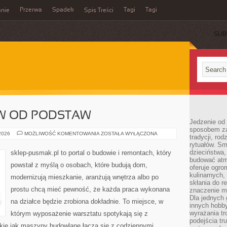
Przerwa
Spadek
Tagi
Tagi
nie
Spis Treści
SUB
 OD PODSTAW
Jedzenie od 
sposobem zas
BUDOWA
 2026
MOŻLIWOŚĆ KOMENTOWANIA
ZOSTAŁA WYŁĄCZONA
tradycji, ro
DOMÓW
rytuałów. Sm
OD
PODSTAW
dzieciństwa,
sklep-pusmak.pl to portal o budowie i remontach, który
budować atm
powstał z myślą o osobach, które budują dom,
oferuje ogro
kulinarnych,
modernizują mieszkanie, aranżują wnętrza albo po
skłania do re
prostu chcą mieć pewność, że każda praca wykonana
znaczenie m
Dla jednych 
na działce będzie zrobiona dokładnie. To miejsce, w
innych hobb
wyrażania tr
którym wyposażenie warsztatu spotykają się z
podejścia tr
akie jak maszyny budowlane łączą się z codziennymi