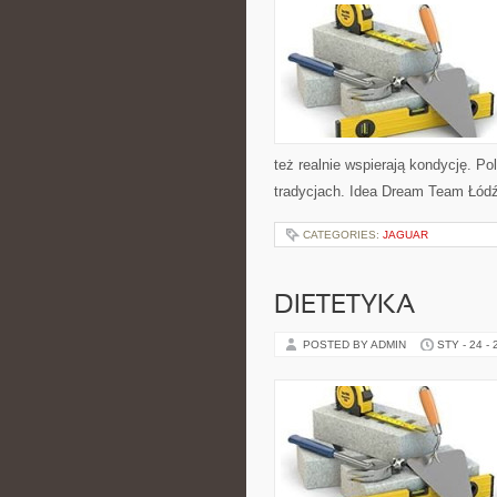
też realnie wspierają kondycję. Po
tradycjach. Idea Dream Team Łódź
CATEGORIES:
JAGUAR
DIETETYKA
POSTED BY ADMIN
STY - 24 -