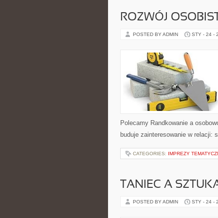
ROZWÓJ OSOBIS
POSTED BY ADMIN
STY - 24 -
Polecamy Randkowanie a osobowoś
buduje zainteresowanie w relacji: 
CATEGORIES:
IMPREZY TEMATYCZ
TANIEC A SZTUKA
POSTED BY ADMIN
STY - 24 -