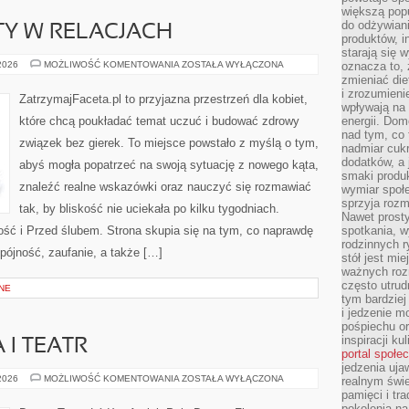
większą pop
do odżywiani
TY W RELACJACH
produktów, i
starają się w
ROZWÓJ
 2026
MOŻLIWOŚĆ KOMENTOWANIA
ZOSTAŁA WYŁĄCZONA
oznacza to, 
OSOBISTY
zmieniać die
W
i zrozumieni
RELACJACH
ZatrzymajFaceta.pl to przyjazna przestrzeń dla kobiet,
wpływają na
które chcą poukładać temat uczuć i budować zdrowy
energii. Dom
nad tym, co 
związek bez gierek. To miejsce powstało z myślą o tym,
nadmiar cuk
dodatków, a 
abyś mogła popatrzeć na swoją sytuację z nowego kąta,
smaki produ
znaleźć realne wskazówki oraz nauczyć się rozmawiać
wymiar społe
sprzyja rozm
tak, by bliskość nie uciekała po kilku tygodniach.
Nawet prosty
ć i Przed ślubem. Strona skupia się na tym, co naprawdę
spotkania, 
rodzinnych r
spójność, zaufanie, a także […]
stół jest mi
ważnych roz
często utrud
NE
tym bardziej
i jedzenie m
pośpiechu or
inspiracji ku
 I TEATR
portal społe
jedzenia uja
TANIEC
 2026
MOŻLIWOŚĆ KOMENTOWANIA
ZOSTAŁA WYŁĄCZONA
realnym świe
A
pamięci i tr
SZTUKA
pokolenia na
I