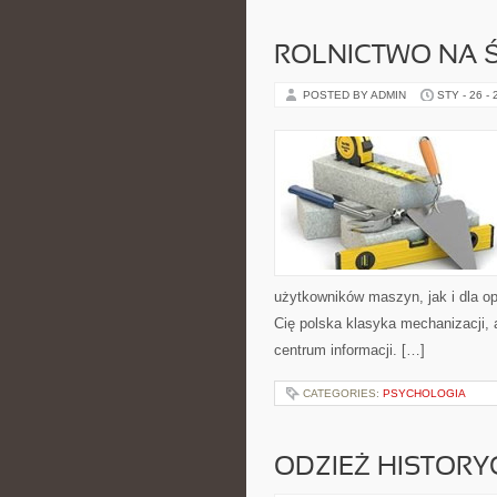
ROLNICTWO NA Ś
POSTED BY ADMIN
STY - 26 -
użytkowników maszyn, jak i dla oper
Cię polska klasyka mechanizacji, 
centrum informacji. […]
CATEGORIES:
PSYCHOLOGIA
ODZIEŻ HISTORY