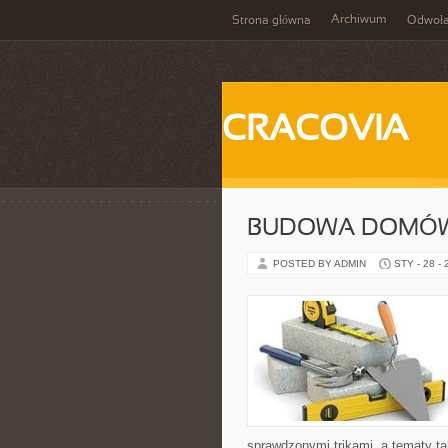
Archiwum
Strona główna
Odwoła
CRACOVIA
BUDOWA DOMÓW
POSTED BY ADMIN
STY - 28 -
sprawdzonymi trikami, a tematy t