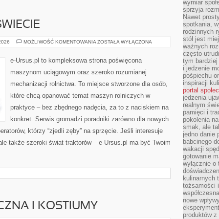
wymiar społe
sprzyja rozm
Nawet prosty
WIECIE
spotkania, 
rodzinnych r
stół jest mi
ROLNICTWO
 2026
MOŻLIWOŚĆ KOMENTOWANIA
ZOSTAŁA WYŁĄCZONA
ważnych roz
NA
ŚWIECIE
często utrud
e-Ursus.pl to kompleksowa strona poświęcona
tym bardziej
i jedzenie m
maszynom uciągowym oraz szeroko rozumianej
pośpiechu or
inspiracji ku
mechanizacji rolnictwa. To miejsce stworzone dla osób,
portal społe
które chcą opanować temat maszyn rolniczych w
jedzenia uja
realnym świe
praktyce – bez zbędnego nadęcia, za to z naciskiem na
pamięci i tr
konkret. Serwis gromadzi poradniki zarówno dla nowych
pokolenia na
smak, ale ta
atorów, którzy “zjedli zęby” na sprzęcie. Jeśli interesuje
jedno danie 
babcinego d
ale także szeroki świat traktorów – e-Ursus.pl ma być Twoim
wakacji spę
gotowanie m
wyłącznie o 
doświadczeni
kulinarnych 
tożsamości i
współczesna 
nowe wpływy
CZNA I KOSTIUMY
eksperyment
produktów z 