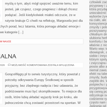
człowiek zac
myślą o tym, abyś mógł spojrzeć uważnie temu, kim
przyprawy i
jesteś, jak czujesz, czego pragniesz i dokąd chcesz
która przyda
uniezależni
podążać. Jeśli kiedykolwiek miałeś odczucie, że w
wyborów żyw
na ciało, ale
rutynie brakuje Ci chwili na refleksję, Margoseila jest dla
konsystencje
suchych porad, lecz latarnia, która pomaga układać emocje i
zmysły i pot
przeżywamy 
awe kategorie […]
chłodnym dn
ulubiona he
komfortu i b
W NAUCE
właśnie z ni
Warto więc t
obowiązek, a
siebie i inn
NALNA
którym spoty
i zwyczajna
KUCHNIA
 2026
MOŻLIWOŚĆ KOMENTOWANIA
ZOSTAŁA WYŁĄCZONA
proste albo 
REGIONALNA
niemal zawsz
efekt na tal
GorąceWęgry.pl to serwis turystyczny, który powstał z
zmysły, budu
potrzeby odkrywania Europy Środkowej w sposób
zwykłe dni. 
pośpiechu i
przyjazny, bez zbędnego nadęcia i bez udawania, że
przygotowyw
podróżowanie musi być skomplikowane. To miejsce dla
się cenną pr
odzyskuje sw
osób, które lubią układać wyjazdy krok po kroku, ale
codzienne ry
często nam 
jednocześnie chcą zostawić przestrzeń na spontan. W
Jedzenie od 