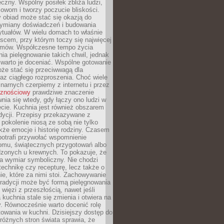
czny. Wspólny posiłek zbliża ludzi,
owom i tworzy poczucie bliskości.
 obiad może stać się okazją do
wymiany doświadczeń i budowania
ytuałów. W wielu domach to właśnie
ejscem, przy którym toczy się najwięcej
mów. Współczesne tempo życia
nia pielęgnowanie takich chwil, jednak
 warto je doceniać. Wspólne gotowanie
oże stać się przeciwwagą dla
az ciągłego rozproszenia. Choć wiele
linarnych czerpiemy z internetu i przez
cznościowy
prawdziwe znaczenie
wnia się wtedy, gdy łączy ono ludzi w
cie. Kuchnia jest również obszarem
adycji. Przepisy przekazywane z
 pokolenie niosą ze sobą nie tylko
kże emocje i historię rodziny. Czasem
potrafi przywołać wspomnienie
omu, świątecznych przygotowań albo
dzonych u krewnych. To pokazuje, że
a wymiar symboliczny. Nie chodzi
technikę czy recepturę, lecz także o
e, które za nimi stoi. Zachowywanie
tradycji może być formą pielęgnowania
 więzi z przeszłością, nawet jeśli
kuchnia stale się zmienia i otwiera na
. Równocześnie warto docenić rolę
owania w kuchni. Dzisiejszy dostęp do
różnych stron świata sprawia, że