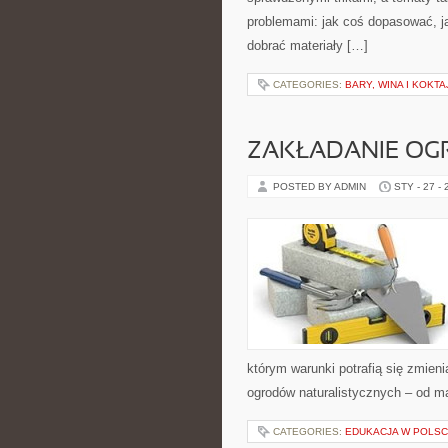
problemami: jak coś dopasować, j
dobrać materiały […]
CATEGORIES:
BARY, WINA I KOKTA
ZAKŁADANIE OG
POSTED BY ADMIN
STY - 27 -
którym warunki potrafią się zmien
ogrodów naturalistycznych – od m
CATEGORIES:
EDUKACJA W POLS