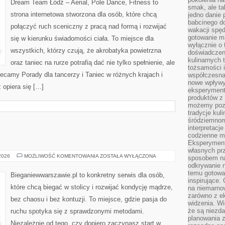
Dream Team Łódź – Aerial, Pole Dance, Fitness to
TEATR
smak, ale ta
strona internetowa stworzona dla osób, które chcą
jedno danie 
babcinego d
połączyć ruch sceniczny z pracą nad formą i rozwijać
wakacji spę
gotowanie m
się w kierunku świadomości ciała. To miejsce dla
wyłącznie o 
wszystkich, którzy czują, że akrobatyka powietrzna
doświadczeni
kulinarnych 
oraz taniec na rurze potrafią dać nie tylko spełnienie, ale
tożsamości i
lecamy Porady dla tancerzy i Taniec w różnych krajach i
współczesna 
nowe wpływy
 opiera się […]
eksperyment
produktów z 
możemy pozn
tradycje kul
śródziemnom
interpretacj
codzienne m
Eksperyment
własnych pr
DIETETYKA
 2026
MOŻLIWOŚĆ KOMENTOWANIA
ZOSTAŁA WYŁĄCZONA
sposobem na
odkrywanie 
temu gotowan
Bieganiewwarszawie.pl to konkretny serwis dla osób,
inspirujące.
które chcą biegać w stolicy i rozwijać kondycję mądrze,
na niemarno
zarówno z e
bez chaosu i bez kontuzji. To miejsce, gdzie pasja do
widzenia. Wi
że są niezda
ruchu spotyka się z sprawdzonymi metodami.
planowania 
Niezależnie od tego, czy dopiero zaczynasz start w