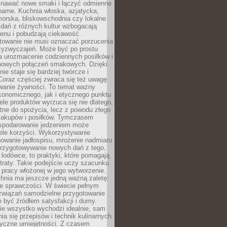
awać nowe smaki i łączyć odmienne
inarne. Kuchnia włoska, azjatycka,
orska, bliskowschodnia czy lokalne
e dań z różnych kultur wzbogacają
enu i pobudzają ciekawość.
owanie nie musi oznaczać porzucenia
zyzwyczajeń. Może być po prostu
 urozmaicenie codziennych posiłków i
nowych połączeń smakowych. Dzięki
ie staje się bardziej twórcze i
 Coraz częściej zwraca się też uwagę
wanie żywności. To temat ważny
konomicznego, jak i etycznego punktu
ele produktów wyrzuca się nie dlatego,
tne do spożycia, lecz z powodu złego
zakupów i posiłków. Tymczasem
spodarowanie jedzeniem może
ele korzyści. Wykorzystywanie
nowanie jadłospisu, mrożenie nadmiaru
przygotowywanie nowych dań z tego,
 lodówce, to praktyki, które pomagają
traty. Takie podejście uczy szacunku
i pracy włożonej w jego wytworzenie.
nia ma jeszcze jedną ważną zaletę:
ie sprawczości. W świecie pełnym
związań samodzielne przygotowanie
 być źródłem satysfakcji i dumy.
nie wszystko wychodzi idealnie, sam
ia się przepisów i technik kulinarnych
tyczne umiejętności. Z czasem