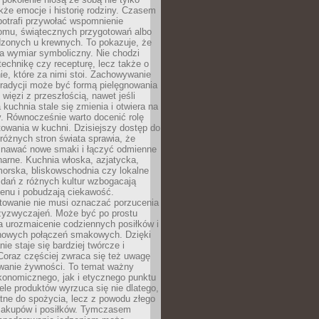
kże emocje i historię rodziny. Czasem
potrafi przywołać wspomnienie
omu, świątecznych przygotowań albo
dzonych u krewnych. To pokazuje, że
a wymiar symboliczny. Nie chodzi
technikę czy recepturę, lecz także o
e, które za nimi stoi. Zachowywanie
tradycji może być formą pielęgnowania
 więzi z przeszłością, nawet jeśli
kuchnia stale się zmienia i otwiera na
. Równocześnie warto docenić rolę
owania w kuchni. Dzisiejszy dostęp do
różnych stron świata sprawia, że
awać nowe smaki i łączyć odmienne
inarne. Kuchnia włoska, azjatycka,
orska, bliskowschodnia czy lokalne
e dań z różnych kultur wzbogacają
enu i pobudzają ciekawość.
owanie nie musi oznaczać porzucenia
zyzwyczajeń. Może być po prostu
 urozmaicenie codziennych posiłków i
nowych połączeń smakowych. Dzięki
ie staje się bardziej twórcze i
 Coraz częściej zwraca się też uwagę
wanie żywności. To temat ważny
konomicznego, jak i etycznego punktu
ele produktów wyrzuca się nie dlatego,
tne do spożycia, lecz z powodu złego
zakupów i posiłków. Tymczasem