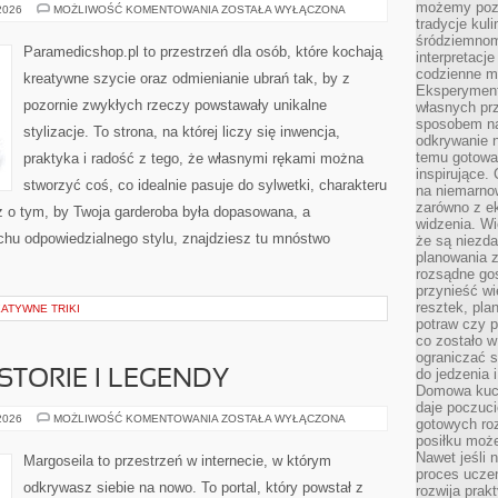
możemy pozn
ODZIEŻ
 2026
MOŻLIWOŚĆ KOMENTOWANIA
ZOSTAŁA WYŁĄCZONA
HISTORYCZNA
tradycje kul
I
śródziemnom
KOSTIUMY
Paramedicshop.pl to przestrzeń dla osób, które kochają
interpretacj
codzienne m
kreatywne szycie oraz odmienianie ubrań tak, by z
Eksperyment
pozornie zwykłych rzeczy powstawały unikalne
własnych pr
sposobem na
stylizacje. To strona, na której liczy się inwencja,
odkrywanie 
temu gotowan
praktyka i radość z tego, że własnymi rękami można
inspirujące.
stworzyć coś, co idealnie pasuje do sylwetki, charakteru
na niemarno
zarówno z e
z o tym, by Twoja garderoba była dopasowana, a
widzenia. Wi
chu odpowiedzialnego stylu, znajdziesz tu mnóstwo
że są niezda
planowania 
rozsądne go
przynieść wi
resztek, pla
EATYWNE TRIKI
potraw czy 
co zostało w
ograniczać s
do jedzenia 
STORIE I LEGENDY
Domowa kuch
daje poczuc
EZOTERYCZNE
 2026
MOŻLIWOŚĆ KOMENTOWANIA
ZOSTAŁA WYŁĄCZONA
gotowych ro
HISTORIE
posiłku może
I
LEGENDY
Nawet jeśli 
Margoseila to przestrzeń w internecie, w którym
proces uczen
odkrywasz siebie na nowo. To portal, który powstał z
rozwija prak