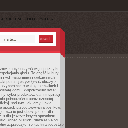
SCRIBE
FACEBOOK
TWITTER
zawsze było czymś więcej niż tylko
pokajania głodu. To część kultury,
dzinnych wspomnień i codziennych
aki potrafią przywoływać obrazy z
 przypominać o ważnych chwilach i
osferę domu. Współczesny świat
mny wybór produktów, dań i inspiracji
 ale jednocześnie coraz częściej
fleksji nad tym, jak jemy i jakie
a sposób przygotowywania posiłków.
gotowanie jest obowiązkiem, dla
y, a dla jeszcze innych sposobem
oski wobec bliskich. Niezależnie od
udno zaprzeczyć, że kuchnia pozostaje