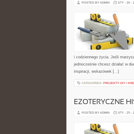
POSTED BY ADMIN
STY - 26 -
i codziennego życia. Jeśli marzys
jednocześnie chcesz działać w du
inspiracji, wskazówek […]
CATEGORIES:
PROJEKTY DIY I KR
EZOTERYCZNE HI
POSTED BY ADMIN
STY - 25 -