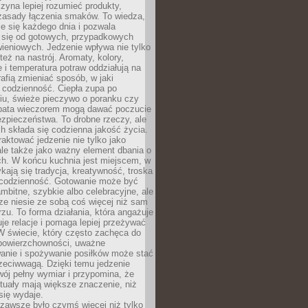
zyna lepiej rozumieć produkty,
 zasady łączenia smaków. To wiedza,
je się każdego dnia i pozwala
ć się od gotowych, przypadkowych
ieniowych. Jedzenie wpływa nie tylko
 też na nastrój. Aromaty, kolory,
 i temperatura potraw oddziałują na
rafią zmieniać sposób, w jaki
codzienność. Ciepła zupa po
iu, świeże pieczywo o poranku czy
rbata wieczorem mogą dawać poczucie
ezpieczeństwa. To drobne rzeczy, ale
ch składa się codzienna jakość życia.
raktować jedzenie nie tylko jako
le także jako ważny element dbania o
ych. W końcu kuchnia jest miejscem, w
kają się tradycja, kreatywność, troska
 codzienność. Gotowanie może być
ambitne, szybkie albo celebracyjne, ale
e niesie ze sobą coś więcej niż sam
erzu. To forma działania, która angażuje
je relacje i pomaga lepiej przeżywać
W świecie, który często zachęca do
 powierzchowności, uważne
anie i spożywanie posiłków może stać
zeciwwagą. Dzięki temu jedzenie
ój pełny wymiar i przypomina, że
tuały mają większe znaczenie, niż
się wydaje.
zawsze było czymś więcej niż tylko