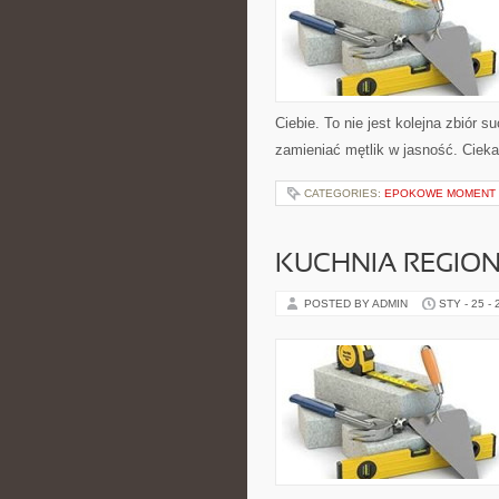
Ciebie. To nie jest kolejna zbiór 
zamieniać mętlik w jasność. Ciek
CATEGORIES:
EPOKOWE MOMENT 
KUCHNIA REGIO
POSTED BY ADMIN
STY - 25 -