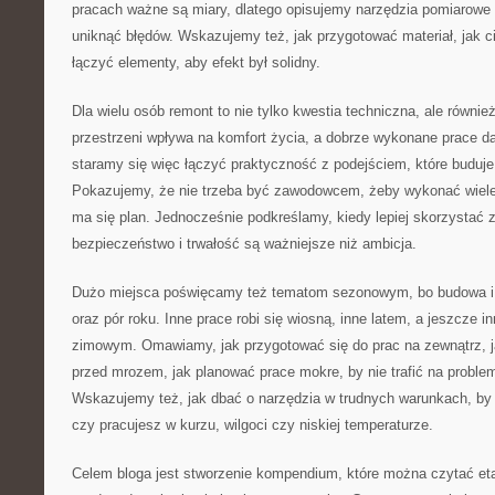
pracach ważne są miary, dlatego opisujemy narzędzia pomiarowe 
uniknąć błędów. Wskazujemy też, jak przygotować materiał, jak cią
łączyć elementy, aby efekt był solidny.
Dla wielu osób remont to nie tylko kwestia techniczna, ale równi
przestrzeni wpływa na komfort życia, a dobrze wykonane prace da
staramy się więc łączyć praktyczność z podejściem, które buduje
Pokazujemy, że nie trzeba być zawodowcem, żeby wykonać wiele 
ma się plan. Jednocześnie podkreślamy, kiedy lepiej skorzystać
bezpieczeństwo i trwałość są ważniejsze niż ambicja.
Dużo miejsca poświęcamy też tematom sezonowym, bo budowa i
oraz pór roku. Inne prace robi się wiosną, inne latem, a jeszcze i
zimowym. Omawiamy, jak przygotować się do prac na zewnątrz, j
przed mrozem, jak planować prace mokre, by nie trafić na probl
Wskazujemy też, jak dbać o narzędzia w trudnych warunkach, by 
czy pracujesz w kurzu, wilgoci czy niskiej temperaturze.
Celem bloga jest stworzenie kompendium, które można czytać et