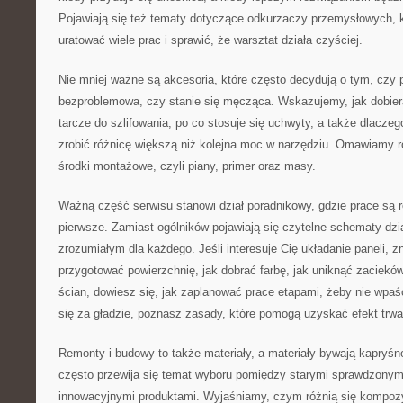
Pojawiają się też tematy dotyczące odkurzaczy przemysłowych, kt
uratować wiele prac i sprawić, że warsztat działa czyściej.
Nie mniej ważne są akcesoria, które często decydują o tym, czy 
bezproblemowa, czy stanie się męcząca. Wskazujemy, jak dobiera
tarcze do szlifowania, po co stosuje się uchwyty, a także dlaczego
zrobić różnicę większą niż kolejna moc w narzędziu. Omawiamy r
środki montażowe, czyli piany, primer oraz masy.
Ważną część serwisu stanowi dział poradnikowy, gdzie prace są 
pierwsze. Zamiast ogólników pojawiają się czytelne schematy dzi
zrozumiałym dla każdego. Jeśli interesuje Cię układanie paneli, 
przygotować powierzchnię, jak dobrać farbę, jak uniknąć zacieków
ścian, dowiesz się, jak zaplanować prace etapami, żeby nie wpaść
się za gładzie, poznasz zasady, które pomogą uzyskać efekt trwa
Remonty i budowy to także materiały, a materiały bywają kapryśn
często przewija się temat wyboru pomiędzy starymi sprawdzony
innowacyjnymi produktami. Wyjaśniamy, czym różnią się kompozyc