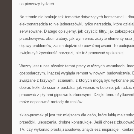
na pierwszy tydzień.
Na stronie nie brakuje też tematów dotyczących konserwacji i dba
elektronarzędzia to nie jednorazówki, tylko narzędzia, które działaj
serwisowane. Dlatego opisujemy, jak czyścić filtry, jak zabezpiec
przechowywać akumulatory, jak wymieniać zużyte elementy oraz 
objawy problemów, zanim dojdzie do poważnej awarii. To podejści
zwiększyć żywotność narzędzi, ale też pracować spokojniej.
Ważny jest u nas również temat pracy w różnych warunkach. Inac
gospodarczym. Inaczej wygląda remont w nowym budownictwie. 
związane z krzywymi ścianami, z których mogą być wykonane pr
dobrać kołki do ścian z pustaka, jak wiercić w betonie, jak radzić 
pracować z płytami gipsowo-kartonowymi. Dzięki temu użytkownik
może dopasować metodę do realiów.
sklep-pusmak.pl jest też miejscem dla osób, które lubią majsterk
przeróbki, ulepszenia, drobne konstrukcje. Jeśli chcesz zbudowa
TV, czy wykonać prostą zabudowę, znajdziesz inspiracje i konkr