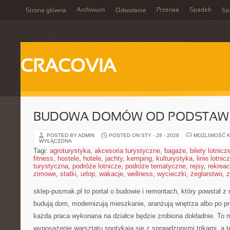
Archiwum
Przerwa
Spadek
Strona główna
Odwołanie
Spi
CRACOVIA
BUDOWA DOMÓW OD PODSTAW
POSTED BY ADMIN
POSTED ON STY - 28 - 2026
MOŻLIWOŚĆ 
WYŁĄCZONA
Tagi:
agroturystyka
,
akcesoria turystyczne
,
bagaże
,
bilety lotnicz
fitness
,
hostele
,
hotele
,
jachty
,
kemping
,
kulturystyka
,
linie lotnic
turystyczna
,
podróże lotnicze
,
podróże tematyczne
,
rejsy
,
rekreac
zimowe
,
statki
,
urlop
,
wakacje
,
wellness
,
wycieczki
,
żeglarstwo
,
z
sklep-pusmak.pl to portal o budowie i remontach, który powstał z
budują dom, modernizują mieszkanie, aranżują wnętrza albo po p
każda praca wykonana na działce będzie zrobiona dokładnie. To 
wyposażenie warsztatu spotykają się z sprawdzonymi trikami, a 