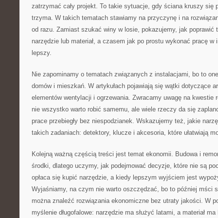
zatrzymać cały projekt. To takie sytuacje, gdy ściana kruszy się p
trzyma. W takich tematach stawiamy na przyczynę i na rozwiązan
od razu. Zamiast szukać winy w losie, pokazujemy, jak poprawić t
narzędzie lub materiał, a czasem jak po prostu wykonać pracę w in
lepszy.
Nie zapominamy o tematach związanych z instalacjami, bo to on
domów i mieszkań. W artykułach pojawiają się wątki dotyczące ar
elementów wentylacji i ogrzewania. Zwracamy uwagę na kwestie 
nie wszystko warto robić samemu, ale wiele rzeczy da się zaplan
prace przebiegły bez niespodzianek. Wskazujemy też, jakie narzę
takich zadaniach: detektory, klucze i akcesoria, które ułatwiają m
Kolejną ważną częścią treści jest temat ekonomii. Budowa i re
środki, dlatego uczymy, jak podejmować decyzje, które nie są p
opłaca się kupić narzędzie, a kiedy lepszym wyjściem jest wypoż
Wyjaśniamy, na czym nie warto oszczędzać, bo to później mści si
można znaleźć rozwiązania ekonomiczne bez utraty jakości. W po
myślenie długofalowe: narzędzie ma służyć latami, a materiał ma b