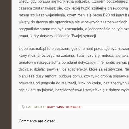
wtedy, gdy pojawia się konkretna potrzeba. Czasem potrzebujesz p
czasem zastanawiasz się, czy lepiej kupić szlifierkę przewodow
razem szukasz wyjaśnienia, czym różni się beton B20 od innych
wkręty do drewna nie sprawdzają się w pewnych zastosowaniach
przypadków strona ma być zrozumiała, a jednocześnie na tyle sz
temat, który dotyczy dokładnie Twojej sytuacji.
sklep-pusmak.pl to przestrzeń, gdzie remont przestaje być niewia
który można rozłożyć na zadania. Tutaj liczy się metoda, ale takż
tematów o narzędziach z poradami dotyczącymi remontu, serwi
decyzje, działać pewniej i osiągać efekty, które są estetyczne. Ni
planujesz duży remont, budowę domu, czy tylko drobną poprawkę, 
prowadzą od pomysłu do realizacji, krok po kroku, bez zbędnych k
naciskiem na jakość, bezpieczeństwo i satysfakcję z dobrze wyk
CATEGORIES:
BARY, WINA I KOKTAJLE
Comments are closed.