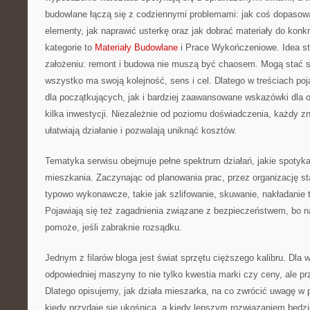
budowlane łączą się z codziennymi problemami: jak coś dopaso
elementy, jak naprawić usterkę oraz jak dobrać materiały do konk
kategorie to
Materiały Budowlane
i Prace Wykończeniowe. Idea str
założeniu: remont i budowa nie muszą być chaosem. Mogą stać si
wszystko ma swoją kolejność, sens i cel. Dlatego w treściach po
dla początkujących, jak i bardziej zaawansowane wskazówki dla o
kilka inwestycji. Niezależnie od poziomu doświadczenia, każdy zn
ułatwiają działanie i pozwalają uniknąć kosztów.
Tematyka serwisu obejmuje pełne spektrum działań, jakie spotyk
mieszkania. Zaczynając od planowania prac, przez organizację s
typowo wykonawcze, takie jak szlifowanie, skuwanie, nakładanie
Pojawiają się też zagadnienia związane z bezpieczeństwem, bo na
pomoże, jeśli zabraknie rozsądku.
Jednym z filarów bloga jest świat sprzętu cięższego kalibru. Dla 
odpowiedniej maszyny to nie tylko kwestia marki czy ceny, ale p
Dlatego opisujemy, jak działa mieszarka, na co zwrócić uwagę w
kiedy przydaje się ukośnica, a kiedy lepszym rozwiązaniem będzi