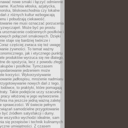
awać nowe smaki i łączyć odmienne
inarne. Kuchnia włoska, azjatycka,
orska, bliskowschodnia czy lokalne
e dań z różnych kultur wzbogacają
enu i pobudzają ciekawość.
owanie nie musi oznaczać porzucenia
zyzwyczajeń. Może być po prostu
 urozmaicenie codziennych posiłków i
nowych połączeń smakowych. Dzięki
ie staje się bardziej twórcze i
 Coraz częściej zwraca się też uwagę
wanie żywności. To temat ważny
konomicznego, jak i etycznego punktu
ele produktów wyrzuca się nie dlatego,
tne do spożycia, lecz z powodu złego
zakupów i posiłków. Tymczasem
spodarowanie jedzeniem może
ele korzyści. Wykorzystywanie
nowanie jadłospisu, mrożenie nadmiaru
przygotowywanie nowych dań z tego,
 lodówce, to praktyki, które pomagają
traty. Takie podejście uczy szacunku
i pracy włożonej w jego wytworzenie.
nia ma jeszcze jedną ważną zaletę:
ie sprawczości. W świecie pełnym
związań samodzielne przygotowanie
 być źródłem satysfakcji i dumy.
nie wszystko wychodzi idealnie, sam
ia się przepisów i technik kulinarnych
tyczne umiejętności. Z czasem