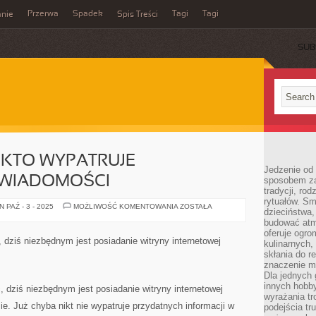
Przerwa
Spadek
Tagi
Tagi
nie
Spis Treści
SUB
 KTO WYPATRUJE
Jedzenie od 
 WIADOMOŚCI
sposobem zas
tradycji, ro
rytuałów. Sm
OBECNIE,
 PAŹ - 3 - 2025
MOŻLIWOŚĆ KOMENTOWANIA
ZOSTAŁA
dzieciństwa,
KAŻDY
KTO
budować atm
WYPATRUJE
oferuje ogro
JAKICHKOLWIEK
dziś niezbędnym jest posiadanie witryny internetowej
kulinarnych,
WIADOMOŚCI
skłania do re
znaczenie m
Dla jednych 
innych hobb
 dziś niezbędnym jest posiadanie witryny internetowej
wyrażania tr
mie. Już chyba nikt nie wypatruje przydatnych informacji w
podejścia tr