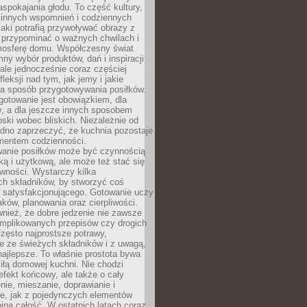
pokajania głodu. To część kultury,
dzinnych wspomnień i codziennych
aki potrafią przywoływać obrazy z
 przypominać o ważnych chwilach i
osferę domu. Współczesny świat
mny wybór produktów, dań i inspiracji
 ale jednocześnie coraz częściej
fleksji nad tym, jak jemy i jakie
a sposób przygotowywania posiłków.
gotowanie jest obowiązkiem, dla
y, a dla jeszcze innych sposobem
oski wobec bliskich. Niezależnie od
udno zaprzeczyć, że kuchnia pozostaje
entem codzienności.
anie posiłków może być czynnością
ką i użytkową, ale może też stać się
wności. Wystarczy kilka
h składników, by stworzyć coś
 satysfakcjonującego. Gotowanie uczy
ków, planowania oraz cierpliwości.
nież, że dobre jedzenie nie zawsze
plikowanych przepisów czy drogich
zęsto najprostsze potrawy,
e ze świeżych składników i z uwagą,
najlepsze. To właśnie prostota bywa
iłą domowej kuchni. Nie chodzi
efekt końcowy, ale także o cały
enie, mieszanie, doprawianie i
e, jak z pojedynczych elementów
jna całość. W ostatnich latach coraz