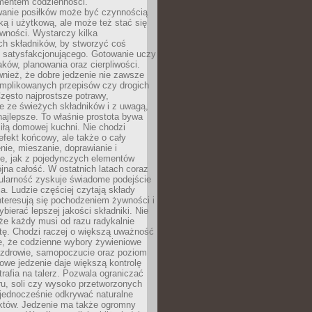
entem codzienności.
anie posiłków może być czynnością
ką i użytkową, ale może też stać się
wności. Wystarczy kilka
h składników, by stworzyć coś
 satysfakcjonującego. Gotowanie uczy
ków, planowania oraz cierpliwości.
nież, że dobre jedzenie nie zawsze
plikowanych przepisów czy drogich
zęsto najprostsze potrawy,
e ze świeżych składników i z uwagą,
najlepsze. To właśnie prostota bywa
iłą domowej kuchni. Nie chodzi
efekt końcowy, ale także o cały
enie, mieszanie, doprawianie i
e, jak z pojedynczych elementów
jna całość. W ostatnich latach coraz
ularność zyskuje świadome podejście
a. Ludzie częściej czytają składy
nteresują się pochodzeniem żywności i
ybierać lepszej jakości składniki. Nie
że każdy musi od razu radykalnie
tę. Chodzi raczej o większą uważność
e, że codzienne wybory żywieniowe
 zdrowie, samopoczucie oraz poziom
owe jedzenie daje większą kontrolę
trafia na talerz. Pozwala ograniczać
ru, soli czy wysoko przetworzonych
jednocześnie odkrywać naturalne
któw. Jedzenie ma także ogromny