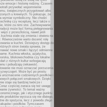
kże emocje i historię rodziny. Czasem
potrafi przywołać wspomnienie
omu, świątecznych przygotowań albo
dzonych u krewnych. To pokazuje, że
a wymiar symboliczny. Nie chodzi
technikę czy recepturę, lecz także o
e, które za nimi stoi. Zachowywanie
tradycji może być formą pielęgnowania
 więzi z przeszłością, nawet jeśli
kuchnia stale się zmienia i otwiera na
. Równocześnie warto docenić rolę
owania w kuchni. Dzisiejszy dostęp do
różnych stron świata sprawia, że
awać nowe smaki i łączyć odmienne
inarne. Kuchnia włoska, azjatycka,
orska, bliskowschodnia czy lokalne
e dań z różnych kultur wzbogacają
enu i pobudzają ciekawość.
owanie nie musi oznaczać porzucenia
zyzwyczajeń. Może być po prostu
 urozmaicenie codziennych posiłków i
nowych połączeń smakowych. Dzięki
ie staje się bardziej twórcze i
 Coraz częściej zwraca się też uwagę
wanie żywności. To temat ważny
konomicznego, jak i etycznego punktu
ele produktów wyrzuca się nie dlatego,
tne do spożycia, lecz z powodu złego
zakupów i posiłków. Tymczasem