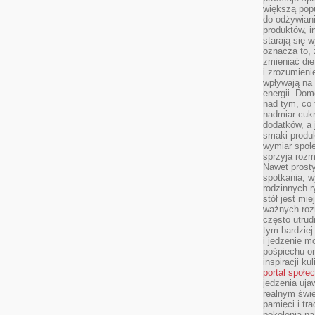
większą pop
do odżywiani
produktów, i
starają się w
oznacza to, 
zmieniać die
i zrozumieni
wpływają na
energii. Dom
nad tym, co 
nadmiar cuk
dodatków, a 
smaki produ
wymiar społe
sprzyja rozm
Nawet prosty
spotkania, 
rodzinnych r
stół jest mi
ważnych roz
często utrud
tym bardziej
i jedzenie m
pośpiechu or
inspiracji ku
portal społe
jedzenia uja
realnym świe
pamięci i tr
pokolenia na