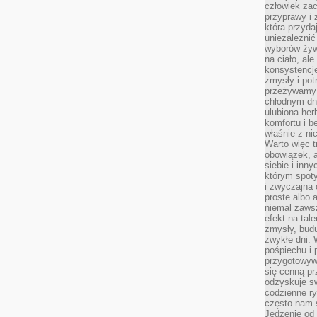
człowiek zac
przyprawy i
która przyda
uniezależni
wyborów żyw
na ciało, ale
konsystencje
zmysły i pot
przeżywamy 
chłodnym dn
ulubiona he
komfortu i b
właśnie z ni
Warto więc t
obowiązek, a
siebie i inn
którym spoty
i zwyczajna
proste albo 
niemal zawsz
efekt na tal
zmysły, budu
zwykłe dni. 
pośpiechu i
przygotowyw
się cenną pr
odzyskuje sw
codzienne ry
często nam 
Jedzenie od 