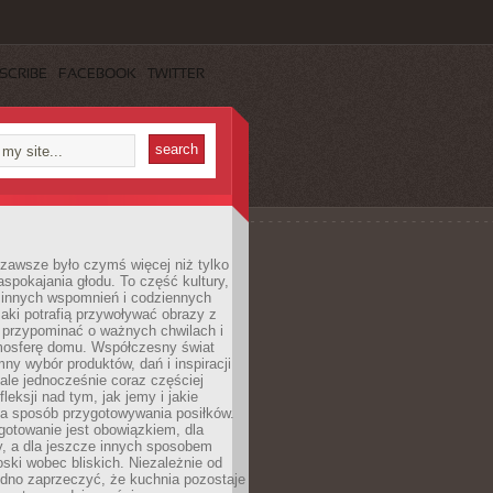
SCRIBE
FACEBOOK
TWITTER
zawsze było czymś więcej niż tylko
pokajania głodu. To część kultury,
dzinnych wspomnień i codziennych
aki potrafią przywoływać obrazy z
 przypominać o ważnych chwilach i
osferę domu. Współczesny świat
mny wybór produktów, dań i inspiracji
 ale jednocześnie coraz częściej
fleksji nad tym, jak jemy i jakie
a sposób przygotowywania posiłków.
gotowanie jest obowiązkiem, dla
y, a dla jeszcze innych sposobem
oski wobec bliskich. Niezależnie od
udno zaprzeczyć, że kuchnia pozostaje