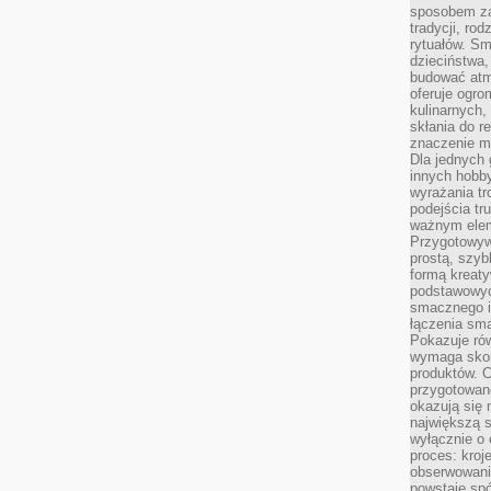
sposobem zas
tradycji, ro
rytuałów. Sm
dzieciństwa,
budować atm
oferuje ogro
kulinarnych,
skłania do re
znaczenie m
Dla jednych 
innych hobb
wyrażania tr
podejścia tr
ważnym elem
Przygotowyw
prostą, szyb
formą kreaty
podstawowyc
smacznego i
łączenia sma
Pokazuje rów
wymaga skom
produktów. C
przygotowan
okazują się 
największą s
wyłącznie o 
proces: kroj
obserwowani
powstaje spó