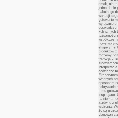
smak, ale ta
jedno danie 
babcinego d
wakacji spę
gotowanie m
wyłącznie o 
doświadczeni
kulinarnych 
tożsamości i
współczesna 
nowe wpływy
eksperyment
produktów z 
możemy pozn
tradycje kul
śródziemnom
interpretacj
codzienne m
Eksperyment
własnych pr
sposobem na
odkrywanie 
temu gotowan
inspirujące.
na niemarno
zarówno z e
widzenia. Wi
że są niezda
planowania 