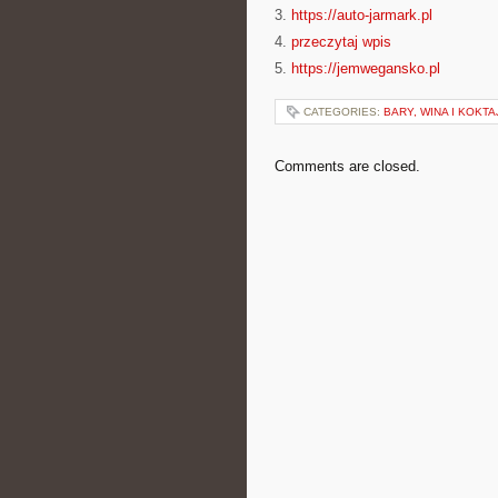
3.
https://auto-jarmark.pl
4.
przeczytaj wpis
5.
https://jemwegansko.pl
CATEGORIES:
BARY, WINA I KOKTA
Comments are closed.