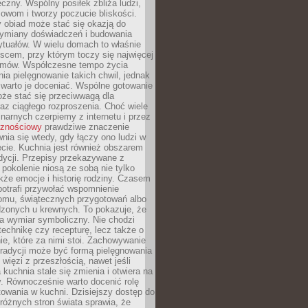
czny. Wspólny posiłek zbliża ludzi,
owom i tworzy poczucie bliskości.
 obiad może stać się okazją do
wymiany doświadczeń i budowania
ytuałów. W wielu domach to właśnie
ejscem, przy którym toczy się najwięcej
mów. Współczesne tempo życia
nia pielęgnowanie takich chwil, jednak
 warto je doceniać. Wspólne gotowanie
oże stać się przeciwwagą dla
az ciągłego rozproszenia. Choć wiele
linarnych czerpiemy z internetu i przez
cznościowy
prawdziwe znaczenie
wnia się wtedy, gdy łączy ono ludzi w
cie. Kuchnia jest również obszarem
adycji. Przepisy przekazywane z
 pokolenie niosą ze sobą nie tylko
kże emocje i historię rodziny. Czasem
potrafi przywołać wspomnienie
omu, świątecznych przygotowań albo
dzonych u krewnych. To pokazuje, że
a wymiar symboliczny. Nie chodzi
technikę czy recepturę, lecz także o
e, które za nimi stoi. Zachowywanie
tradycji może być formą pielęgnowania
 więzi z przeszłością, nawet jeśli
kuchnia stale się zmienia i otwiera na
. Równocześnie warto docenić rolę
owania w kuchni. Dzisiejszy dostęp do
różnych stron świata sprawia, że