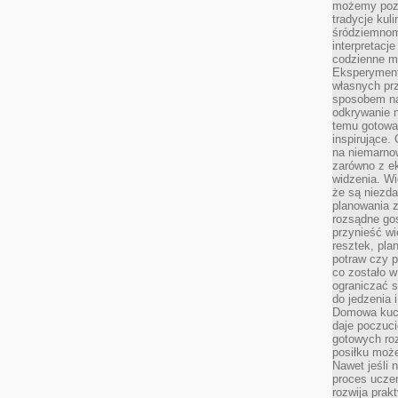
możemy pozn
tradycje kul
śródziemnom
interpretacj
codzienne m
Eksperyment
własnych pr
sposobem na
odkrywanie 
temu gotowan
inspirujące.
na niemarno
zarówno z e
widzenia. Wi
że są niezda
planowania 
rozsądne go
przynieść wi
resztek, pla
potraw czy 
co zostało w
ograniczać s
do jedzenia 
Domowa kuch
daje poczuc
gotowych ro
posiłku może
Nawet jeśli 
proces uczen
rozwija prak