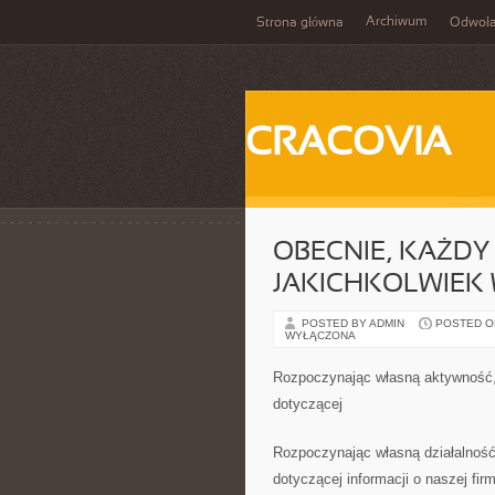
Archiwum
Strona główna
Odwoła
CRACOVIA
OBECNIE, KAŻDY
JAKICHKOLWIEK
POSTED BY ADMIN
POSTED ON
WYŁĄCZONA
Rozpoczynając własną aktywność, 
dotyczącej
Rozpoczynając własną działalność,
dotyczącej informacji o naszej fir