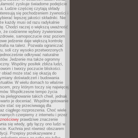
ularność zyskuje świadome podejście
a. Ludzie częściej czytają składy
nteresują się pochodzeniem żywności i
ybierać lepszej jakości składniki. Nie
że każdy musi od razu radykalnie
tę. Chodzi raczej o większą uważność
e, że codzienne wybory żywieniowe
 zdrowie, samopoczucie oraz poziom
owe jedzenie daje większą kontrolę
trafia na talerz. Pozwala ograniczać
ru, soli czy wysoko przetworzonych
jednocześnie odkrywać naturalne
któw. Jedzenie ma także ogromny
czny. Wspólny posiłek zbliża ludzi,
owom i tworzy poczucie bliskości.
 obiad może stać się okazją do
wymiany doświadczeń i budowania
ytuałów. W wielu domach to właśnie
ejscem, przy którym toczy się najwięcej
mów. Współczesne tempo życia
nia pielęgnowanie takich chwil, jednak
 warto je doceniać. Wspólne gotowanie
oże stać się przeciwwagą dla
az ciągłego rozproszenia. Choć wiele
linarnych czerpiemy z internetu i przez
cznościowy
prawdziwe znaczenie
wnia się wtedy, gdy łączy ono ludzi w
cie. Kuchnia jest również obszarem
adycji. Przepisy przekazywane z
 pokolenie niosą ze sobą nie tylko