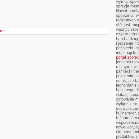
wymiar społe
sprzyja rozm
Nawet prosty
spotkania, 
rodzinnych r
stół jest mi
ważnych roz
JLE
często utrud
tym bardziej
i jedzenie m
pośpiechu or
inspiracji ku
portal społe
jedzenia uja
realnym świe
pamięci i tr
pokolenia na
smak, ale ta
jedno danie 
babcinego d
wakacji spę
gotowanie m
wyłącznie o 
doświadczeni
kulinarnych 
tożsamości i
współczesna 
nowe wpływy
eksperyment
produktów z 