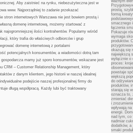
ważnym elem
fonicznej. Aby zaistnieć na rynku, niebezużyteczna jest w
Przygotowyw
prostą, szyb
towa www. Najporządniej to zadanie przekazać
formą kreaty
 stron internetowych Warszawa nie jest bowiem prostą i
podstawowyc
smacznego i
 własną domenę internetową, możemy startować z
łączenia sma
k najogromniejszej ilości kontrahentów. Popularny wśród
Pokazuje rów
wymaga skom
lacji, który trafia do właściwych odbiorców i grup
produktów. C
przygotowan
tegrować domenę internetową z portalami
okazują się 
lość potencjalnych konsumentów, a wiadomości dotrą tam
największą s
wyłącznie o 
ka gospodarcza mamy już sporo konsumentów, wskazane jest
proces: kroj
mu CRM – Customer Relationship Management, który
obserwowani
powstaje spó
aktów z danym klientem, jego historii w naszej idealnej
większą pop
do odżywiani
 indywidualne podejście naszej profesjonalnej firmy do
produktów, i
entuje długą współpracą. Każdy lubi być traktowany
starają się w
oznacza to, 
zmieniać die
i zrozumieni
wpływają na
energii. Dom
nad tym, co 
nadmiar cuk
dodatków, a 
smaki produ