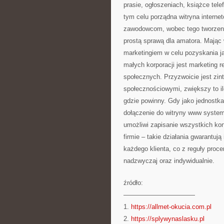
prasie, ogłoszeniach, książce tele
tym celu porządna witryna interne
zawodowcom, wobec tego tworzenie
prostą sprawą dla amatora. Mając
marketingiem w celu pozyskania ja
małych korporacji jest marketing re
społecznych. Przyzwoicie jest zin
społecznościowymi, zwiększy to i
gdzie powinny. Gdy jako jednost
dołączenie do witryny www syste
umożliwi zapisanie wszystkich kont
firmie – takie działania gwarantują
każdego klienta, co z reguły proc
nadzwyczaj oraz indywidualnie.
źródło:
———————————
1.
https://allmet-okucia.com.pl
2.
https://splywynaslasku.pl