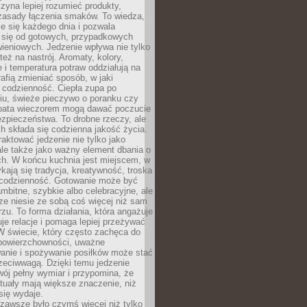
zyna lepiej rozumieć produkty,
 zasady łączenia smaków. To wiedza,
je się każdego dnia i pozwala
ć się od gotowych, przypadkowych
ieniowych. Jedzenie wpływa nie tylko
 też na nastrój. Aromaty, kolory,
 i temperatura potraw oddziałują na
rafią zmieniać sposób, w jaki
codzienność. Ciepła zupa po
iu, świeże pieczywo o poranku czy
rbata wieczorem mogą dawać poczucie
ezpieczeństwa. To drobne rzeczy, ale
ch składa się codzienna jakość życia.
raktować jedzenie nie tylko jako
le także jako ważny element dbania o
ych. W końcu kuchnia jest miejscem, w
kają się tradycja, kreatywność, troska
 codzienność. Gotowanie może być
ambitne, szybkie albo celebracyjne, ale
e niesie ze sobą coś więcej niż sam
erzu. To forma działania, która angażuje
je relacje i pomaga lepiej przeżywać
W świecie, który często zachęca do
 powierzchowności, uważne
anie i spożywanie posiłków może stać
zeciwwagą. Dzięki temu jedzenie
ój pełny wymiar i przypomina, że
tuały mają większe znaczenie, niż
się wydaje.
zawsze było czymś więcej niż tylko